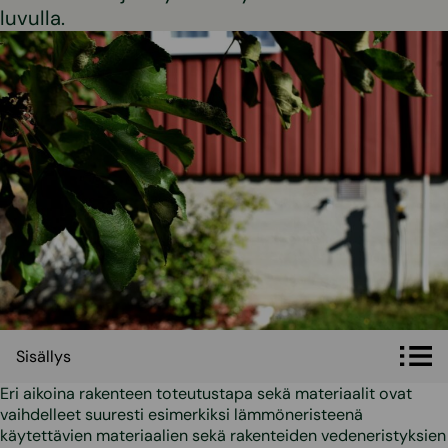
luvulla.
Sisällys
Sisällys
Eri aikoina rakenteen toteutustapa sekä materiaalit ovat
vaihdelleet suuresti esimerkiksi lämmöneristeenä
käytettävien materiaalien sekä rakenteiden vedeneristyksien