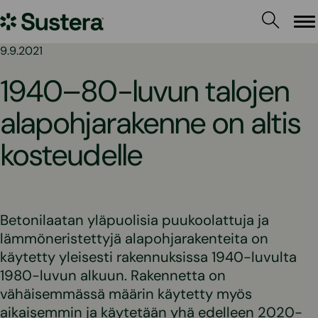
Siirry
Sustera
sisältöön
Va
9.9.2021
1940–80-luvun talojen
alapohjarakenne on altis
kosteudelle
Betonilaatan yläpuolisia puukoolattuja ja
lämmöneristettyjä alapohjarakenteita on
käytetty yleisesti rakennuksissa 1940-luvulta
1980-luvun alkuun. Rakennetta on
vähäisemmässä määrin käytetty myös
aikaisemmin ja käytetään yhä edelleen 2020-