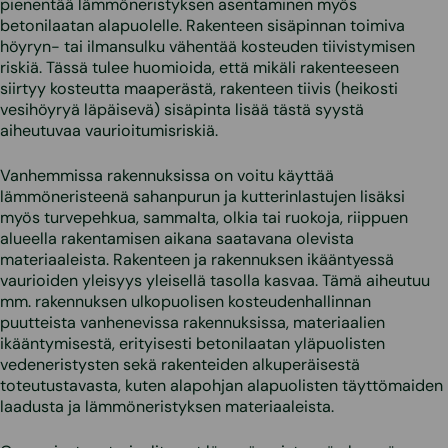
pienentää lämmöneristyksen asentaminen myös
betonilaatan alapuolelle. Rakenteen sisäpinnan toimiva
höyryn- tai ilmansulku vähentää kosteuden tiivistymisen
riskiä. Tässä tulee huomioida, että mikäli rakenteeseen
siirtyy kosteutta maaperästä, rakenteen tiivis (heikosti
vesihöyryä läpäisevä) sisäpinta lisää tästä syystä
aiheutuvaa vaurioitumisriskiä.
Vanhemmissa rakennuksissa on voitu käyttää
lämmöneristeenä sahanpurun ja kutterinlastujen lisäksi
myös turvepehkua, sammalta, olkia tai ruokoja, riippuen
alueella rakentamisen aikana saatavana olevista
materiaaleista. Rakenteen ja rakennuksen ikääntyessä
vaurioiden yleisyys yleisellä tasolla kasvaa. Tämä aiheutuu
mm. rakennuksen ulkopuolisen kosteudenhallinnan
puutteista vanhenevissa rakennuksissa, materiaalien
ikääntymisestä, erityisesti betonilaatan yläpuolisten
vedeneristysten sekä rakenteiden alkuperäisestä
toteutustavasta, kuten alapohjan alapuolisten täyttömaiden
laadusta ja lämmöneristyksen materiaaleista.