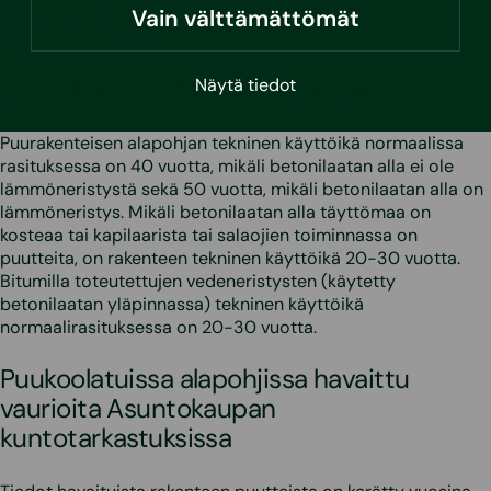
Vain välttämättömät
ilmavuotojen mukana sisäilmaan kulkeutuvista
epäpuhtauksista ja hajuista.
Rakenteella on tekninen käyttöikä
Näytä tiedot
Puurakenteisen alapohjan tekninen käyttöikä normaalissa
rasituksessa on 40 vuotta, mikäli betonilaatan alla ei ole
lämmöneristystä sekä 50 vuotta, mikäli betonilaatan alla on
lämmöneristys. Mikäli betonilaatan alla täyttömaa on
kosteaa tai kapilaarista tai salaojien toiminnassa on
puutteita, on rakenteen tekninen käyttöikä 20-30 vuotta.
Bitumilla toteutettujen vedeneristysten (käytetty
betonilaatan yläpinnassa) tekninen käyttöikä
normaalirasituksessa on 20-30 vuotta.
Puukoolatuissa alapohjissa havaittu
vaurioita Asuntokaupan
kuntotarkastuksissa