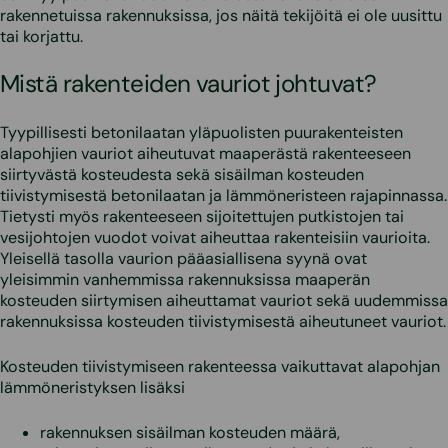
rakennetuissa rakennuksissa, jos näitä tekijöitä ei ole uusittu
tai korjattu.
Mistä rakenteiden vauriot johtuvat?
Tyypillisesti betonilaatan yläpuolisten puurakenteisten
alapohjien vauriot aiheutuvat maaperästä rakenteeseen
siirtyvästä kosteudesta sekä sisäilman kosteuden
tiivistymisestä betonilaatan ja lämmöneristeen rajapinnassa.
Tietysti myös rakenteeseen sijoitettujen putkistojen tai
vesijohtojen vuodot voivat aiheuttaa rakenteisiin vaurioita.
Yleisellä tasolla vaurion pääasiallisena syynä ovat
yleisimmin vanhemmissa rakennuksissa maaperän
kosteuden siirtymisen aiheuttamat vauriot sekä uudemmissa
rakennuksissa kosteuden tiivistymisestä aiheutuneet vauriot.
Kosteuden tiivistymiseen rakenteessa vaikuttavat alapohjan
lämmöneristyksen lisäksi
rakennuksen sisäilman kosteuden määrä,