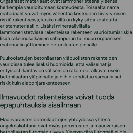
Orgaaniset materiaalit ovat lämmöneristeenä yleensä
herkempiä vaurioitumaan kosteudesta. Toisaalta nämä
materiaalit voivat myös vähentää kosteuden tiivistymisen
riskiä rakenteessa, koska niillä on kyky sitoa kosteutta
eristemateriaaliin. Lisäksi mineraalivillalla
lämmöneristetyissä rakenteissa rakenteen vaurioitumisriskiä
lisää rakennusaikaisen sahanpurun tai muun orgaanisen
materiaalin jättäminen betonilaatan pinnalle.
Puukoolattujen betonilaatan yläpuolisten rakenteiden
vaurioissa tulee lisäksi huomioida, että väliseinät ja
erityisesti kantavien väliseinien rakenteet alkavat usein
betonilaatan yläpinnalta ja niihin kohdistuu samanlaiset
riskit kuin alapohjarakenteeseen.
Ilmavuodot rakenteissa voivat tuoda
epäpuhtauksia sisäilmaan
Maanvaraisten betonilaattojen yhteydessä yhtenä
ongelmakohtana ovat myös perustusten ja maanvaraisen
betonilaatan liittymän tiiveys. Yleensä tätä liittymää ei ole