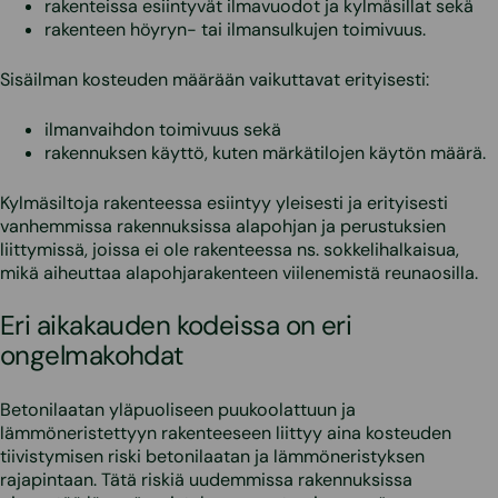
rakenteissa esiintyvät ilmavuodot ja kylmäsillat sekä
rakenteen höyryn- tai ilmansulkujen toimivuus.
Sisäilman kosteuden määrään vaikuttavat erityisesti:
ilmanvaihdon toimivuus sekä
rakennuksen käyttö, kuten märkätilojen käytön määrä.
Kylmäsiltoja rakenteessa esiintyy yleisesti ja erityisesti
vanhemmissa rakennuksissa alapohjan ja perustuksien
liittymissä, joissa ei ole rakenteessa ns. sokkelihalkaisua,
mikä aiheuttaa alapohjarakenteen viilenemistä reunaosilla.
Eri aikakauden kodeissa on eri
ongelmakohdat
Betonilaatan yläpuoliseen puukoolattuun ja
lämmöneristettyyn rakenteeseen liittyy aina kosteuden
tiivistymisen riski betonilaatan ja lämmöneristyksen
rajapintaan. Tätä riskiä uudemmissa rakennuksissa