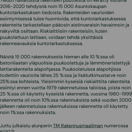
Tiedot havaituista rakenteen puutteista on kerätty vuosina
2016-2020 tehdyistä noin 15 000 Asuntokaupan
kuntotarkastuksen tiedoista. Rakenteiden vaurioiden
esiintymisessä tulee huomioida, että kuntotarkastuksessa
rakenteita tarkastellaan pääosin aistinvaraisin havainnoin ja
näkyviltä osiltaan. Riskialttiisiin rakenteisiin, kuten
puukolattuun lattiaan, voidaan tehdä yksittäisiä
rakenneavauksia kuntotarkastuksessa.
Näistä 15 000 rakennuksesta hieman alle 10 %:ssa oli
betonilaatan yläpuolisia puukoolattuja ja lämmöneristettyjä
lattiarakenteita alapohjassa. Puukoolatuissa alapohjissa
todettiin vaurioita lähes 25 %:ssa ja lisätutkimustarve noin
25%:ssa kohteista. Yleisimmin kyseisiä riskialttiita rakenteita
esiintyi ennen vuotta 1979 rakennetuissa taloissa, joista noin
25 %:ssa oli käytetty kyseistä rakennetta, vuosina 1980-1999
rakennetta oli noin 10%:ssa rakennuksista sekä vuoden 2000
jälkeen rakennetuissa rakennuksissa rakennetta oli käytetty
noin 1%:ssa rakennuksista.
Juttu julkaistu alunperin
TM Rakennusmaailman
numerossa
6/2021.