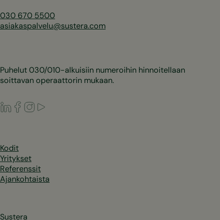
030 670 5500
asiakaspalvelu@sustera.com
Puhelut 030/010-alkuisiin numeroihin hinnoitellaan
soittavan operaattorin mukaan.
LinkedIn
Facebook
Instagram
Youtube
Kodit
Yritykset
Referenssit
Ajankohtaista
Sustera