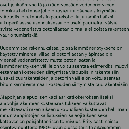
ovat jo ikääntyneitä ja ikääntyessään vedeneristyksen
toiminta heikkenee jolloin kosteutta pääsee siirtymään
yläpuolisiin rakenteisiin puutekohdilla ja tämän lisäksi
alkuperäisessä asennuksessa on usein puutteita. Näistä
syistä vedeneristys betonilaatan pinnalla ei poista rakenteen
vaurioitumisriskiä.
Uudemmissa rakennuksissa, joissa lämmöneristyksenä on
käytetty mineraalivillaa, ei betonilaatan yläpintaa ole
yleensä vedeneristetty mutta betonilaatan ja
lämmöneristyksen välille on voitu asentaa esimerkiksi muovi
estämään kosteuden siirtymistä yläpuolisiin rakenteisiin.
Lisäksi puurakenteiden ja betonin välille on voitu asentaa
bitumikermi estämään kosteuden siirtymistä puurakenteisiin.
Alapohjan alapuolisen kapilaarikatkokerroksen lisäksi
alapohjarakenteen kosteusrasitukseen vaikuttavat
merkittävästi rakennuksen ulkopuolisen kosteuden hallinnan
mm. maanpintojen kallistuksien, salaojituksen sekä
kattovesien poisjohtamisen toimivuus. Erityisesti näissä
esiintyy puutteita 1980-luvun alussa tai sitä aikaisemmin