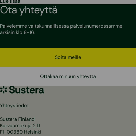
Lue lisää
Ota yhteyttä
Palvelemme valtakunnallisessa palvelunumerossamme
arkisin klo 8-16.
Soita meille
Ottakaa minuun yhteyttä
Sustera
Yhteystiedot
Sustera Finland
Karvaamokuja 2 D
FI-00380 Helsinki