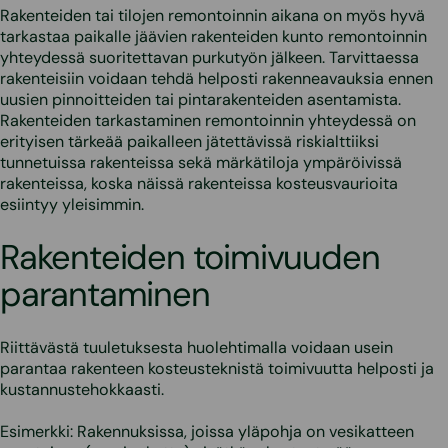
Rakenteiden tai tilojen remontoinnin aikana on myös hyvä
tarkastaa paikalle jäävien rakenteiden kunto remontoinnin
yhteydessä suoritettavan purkutyön jälkeen. Tarvittaessa
rakenteisiin voidaan tehdä helposti rakenneavauksia ennen
uusien pinnoitteiden tai pintarakenteiden asentamista.
Rakenteiden tarkastaminen remontoinnin yhteydessä on
erityisen tärkeää paikalleen jätettävissä riskialttiiksi
tunnetuissa rakenteissa sekä märkätiloja ympäröivissä
rakenteissa, koska näissä rakenteissa kosteusvaurioita
esiintyy yleisimmin.
Rakenteiden toimivuuden
parantaminen
Riittävästä tuuletuksesta huolehtimalla voidaan usein
parantaa rakenteen kosteusteknistä toimivuutta helposti ja
kustannustehokkaasti.
Esimerkki: Rakennuksissa, joissa yläpohja on vesikatteen