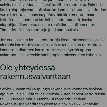
selvityksellä voidaan säästyä kalliilta remonteilta. Esimerkki:
Kodin alapohja vaatii pikaista korjaamista kosteusvaurioiden
vuoksi, mutta asunnossa päädytäänkin remontoimaan
keittiö tai asennetaan lattioihin uudet parketit, koska
alapohjan tilanteesta ei ollut realistista ja oikeaa tietoa.
Tämä tietää lisäremontteja ja –kustannuksia.
Jos suunnittelet kotiisi remontteja ilman rakennusta koskevia
aiempia kartoituksia tai riittävää rakennusalan tietotaitoa,
kannattaa tilanteen kartoittamisessa käyttää apuna
asiantuntijaa – etenkin vanhempien rakennusten kohdalla.
Ole yhteydessä
rakennusvalvontaan
Selvitä kunnan tai kaupungin rakennusvalvonnasta hyvissä
ajoin, millaisia lupia tai selvityksiä, kuten asbestikartoituksia
tai lujuuslaskelmia, suunnitellut remontit vaativat.
Rakennuslupa vaaditaan yleensä ainakin kaikki kantaviin