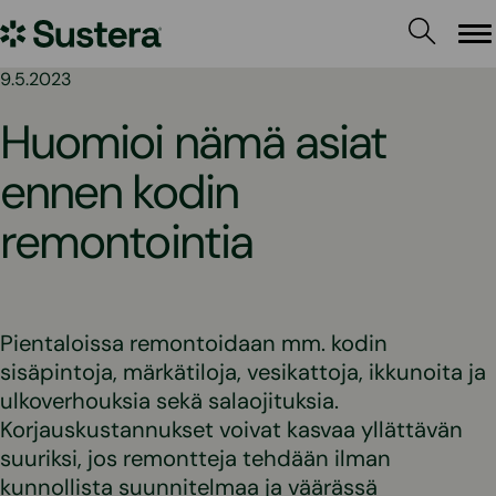
Siirry
Sustera
sisältöön
Va
9.5.2023
Huomioi nämä asiat
ennen kodin
remontointia
Pientaloissa remontoidaan mm. kodin
sisäpintoja, märkätiloja, vesikattoja, ikkunoita ja
ulkoverhouksia sekä salaojituksia.
Korjauskustannukset voivat kasvaa yllättävän
suuriksi, jos remontteja tehdään ilman
kunnollista suunnitelmaa ja väärässä