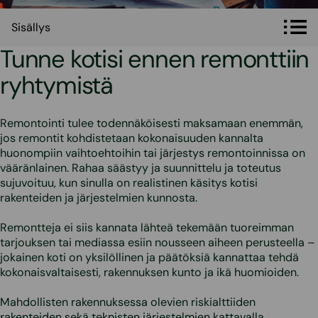
Sisällys
Sisällys
Tunne kotisi ennen remonttiin
ryhtymistä
Remontointi tulee todennäköisesti maksamaan enemmän,
jos remontit kohdistetaan kokonaisuuden kannalta
huonompiin vaihtoehtoihin tai järjestys remontoinnissa on
vääränlainen. Rahaa säästyy ja suunnittelu ja toteutus
sujuvoituu, kun sinulla on realistinen käsitys kotisi
rakenteiden ja järjestelmien kunnosta.
Remontteja ei siis kannata lähteä tekemään tuoreimman
tarjouksen tai mediassa esiin nousseen aiheen perusteella –
jokainen koti on yksilöllinen ja päätöksiä kannattaa tehdä
kokonaisvaltaisesti, rakennuksen kunto ja ikä huomioiden.
Mahdollisten rakennuksessa olevien riskialttiiden
rakenteiden sekä teknisten järjestelmien kattavalla