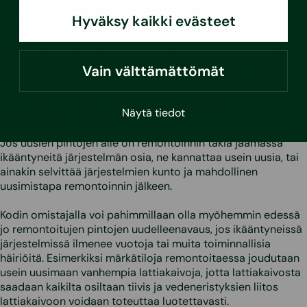
tasolle ja siten riskialttiin rakenteen poistaminen, on usein
Hyväksy kaikki evästeet
perusteltua.
Selvitä järjestelmien käyttöiät
Vain välttämättömät
Selvitä taloteknisten järjestelmien, eli lämmityksen,
Näytä tiedot
vesijohtojen ja viemärien, ilmanvaihdon sekä
sähköjärjestelmän käyttöikä ennen remontointiin ryhtymistä.
Jos uusien pintojen alle on remontoinnin takia jäämässä
ikääntyneitä järjestelmän osia, ne kannattaa usein uusia, tai
ainakin selvittää järjestelmien kunto ja mahdollinen
uusimistapa remontoinnin jälkeen.
Kodin omistajalla voi pahimmillaan olla myöhemmin edessä
jo remontoitujen pintojen uudelleenavaus, jos ikääntyneissä
järjestelmissä ilmenee vuotoja tai muita toiminnallisia
häiriöitä. Esimerkiksi märkätiloja remontoitaessa joudutaan
usein uusimaan vanhempia lattiakaivoja, jotta lattiakaivosta
saadaan kaikilta osiltaan tiivis ja vedeneristyksien liitos
lattiakaivoon voidaan toteuttaa luotettavasti.