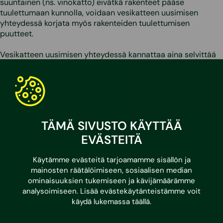
suuntainen (ns. vinokatto) eivätkä rakenteet pääse
tuulettumaan kunnolla, voidaan vesikatteen uusimisen
yhteydessä korjata myös rakenteiden tuulettumisen
puutteet.
Vesikatteen uusimisen yhteydessä kannattaa aina selvittää
lisälämmöneristyksien asentamisen kustannukset.
Ulkoseinien lisälämmöneristäminen on järkevintä toteuttaa
nimenomaan ulkoverhouksen uusimisen yhteydessä. koska
se on usein kosteusteknisesti sisäpuolelle asennettua
lisälämmöneristystä järkevämpi ja kustannustehokkaampi
ratkaisu.
TÄMÄ SIVUSTO KÄYTTÄÄ
EVÄSTEITÄ
Vaikka riskialttiiksi tunnetuissa rakenteissa ei todettaisikaan
kuntotutkimusten yhteydessä vaurioita, kannattaa silti
selvittää. kuinka paljon rakenteiden muuttaminen
Käytämme evästeitä tarjoamamme sisällön ja
kosteusteknisesti paremmin toimiviksi remontoinnin
mainosten räätälöimiseen, sosiaalisen median
yhteydessä kustantaa.
ominaisuuksien tukemiseen ja kävijämäärämme
analysoimiseen. Lisää evästekäytänteistämme voit
Esimerkiksi märkätilojen remontoinnin yhteydessä
käydä lukemassa
täällä
.
ulkoseinän alaosan ns. valesokkelirakenteen tai lattiapinnan
alapuolelta alkavien väliseinien ”nostaminen” lattiapinnan