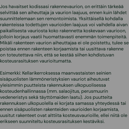
Jos havaitset kodissasi rakennevaurion, on erittäin tärkeää
selvittää sen aiheuttaja ja vaurion laajuus, ennen kuin lähdet
suunnittelemaan sen remontoimista. Yksittäisellä kohdalla
rakenteissa todettujen vaurioiden laajuus voi vaihdella aivan
paikallisesta vauriosta koko rakennetta koskevaan vaurioon,
jolloin korjaus vaatii huomattavasti enemmän toimenpiteitä.
Mikäli rakenteen vaurion aiheuttajaa ei ole poistettu, tulee se
poistaa ennen rakenteen korjaamista tai uusittava rakenne
on toteutettava niin, että se kestää siihen kohdistuvan
kosteusrasituksen vaurioitumatta.
Esimerkki: Kellarikerroksessa maanvastaisten seinien
sisäpuolisten lämmöneristyksien vauriot aiheutuvat
yleisimmin puutteista rakennuksen ulkopuolisessa
kosteudenhallinnassa (mm. salaojitus, perusmuurin
vedeneristys sekä täyttömaiden laatu). Jos puutteita
rakennuksen ulkopuolella ei korjata samassa yhteydessä tai
ennen sisäpuolisten rakenteiden vaurioiden korjaamista,
uusitut rakenteet ovat alttiita kosteusvaurioille, ellei niitä ole
erikseen suunniteltu kosteusrasituksen kestäviksi.