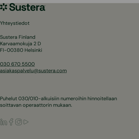
Sustera
Yhteystiedot
Sustera Finland
Karvaamokuja 2 D
FI-00380 Helsinki
030 670 5500
asiakaspalvelu@sustera.com
Puhelut 030/010-alkuisiin numeroihin hinnoitellaan
soittavan operaattorin mukaan.
LinkedIn
Facebook
Instagram
Youtube