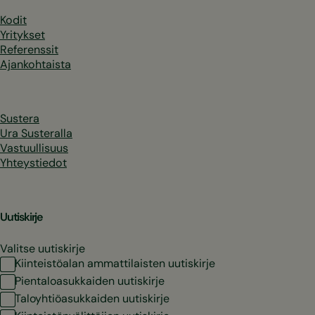
Kodit
Yritykset
Referenssit
Ajankohtaista
Sustera
Ura Susteralla
Vastuullisuus
Yhteystiedot
Uutiskirje
Valitse uutiskirje
Kiinteistöalan ammattilaisten uutiskirje
Pientaloasukkaiden uutiskirje
Taloyhtiöasukkaiden uutiskirje