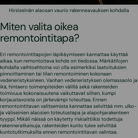
Hirsiseinän alaosan vaurio rakenneavauksen kohdalla
Miten valita oikea
remontointitapa?
Eri remontointitapojen läpikäymiseen kannattaa käyttää
aikaa, kun remontoitava kohde on tiedossa. Märkätilojen
kohdalla vaihtoehtoina voi olla esimerkiksi laatoituksien
pinnoittaminen tai tilan remontoiminen kokonaan
vedeneristyksineen. Vanhan vedeneristyksen olemassaolo ja
ikä, hintaero toimenpiteiden välillä sekä rakenteiden
toimivuus kokonaisuutena vaikuttavat siihen, kumpi
korjaustavoista on järkevämpi toteuttaa. Ennen
remontointitavan valitsemista kannattaa selvittää mm. ulko-
ja väliseinien alaosien toteutustapa ja alapohjarakenteen
tyyppi. Mikäli näissä on käytetty riskialttiiksi todettuja
rakenneratkaisuja, rakenteiden kunto tulee selvittää
kuntotutkimuksilla ennen remontointitavan valintaa.