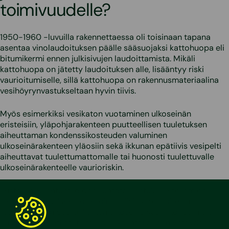
toimivuudelle?
1950-1960 -luvuilla rakennettaessa oli toisinaan tapana
asentaa vinolaudoituksen päälle sääsuojaksi kattohuopa eli
bitumikermi ennen julkisivujen laudoittamista. Mikäli
kattohuopa on jätetty laudoituksen alle, lisääntyy riski
vaurioitumiselle, sillä kattohuopa on rakennusmateriaalina
vesihöyrynvastukseltaan hyvin tiivis.
Myös esimerkiksi vesikaton vuotaminen ulkoseinän
eristeisiin, yläpohjarakenteen puutteellisen tuuletuksen
aiheuttaman kondenssikosteuden valuminen
ulkoseinärakenteen yläosiin sekä ikkunan epätiivis vesipelti
aiheuttavat tuulettumattomalle tai huonosti tuulettuvalle
ulkoseinärakenteelle vaurioriskin.
Susteran asiantuntijoiden kuntotarkastuksilla tekemien
havaintojen mukaan joka toinen tiiviisti pinnoitettu
tuulettumaton puurunkoinen ulkoseinä vaatii korjaamista,
uusimista tai jatkotutkimuksia. Asuntokaupan yhteydessä