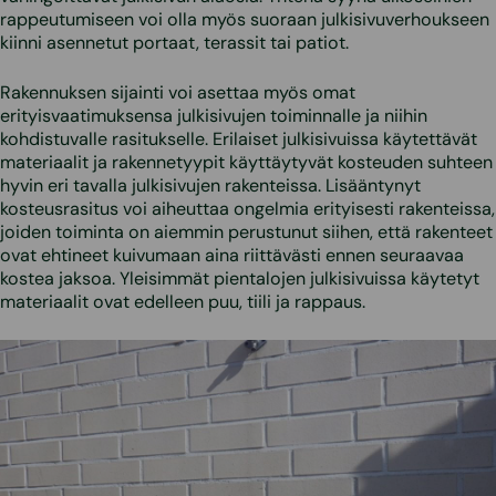
rappeutumiseen voi olla myös suoraan julkisivuverhoukseen
kiinni asennetut portaat, terassit tai patiot.
Rakennuksen sijainti voi asettaa myös omat
erityisvaatimuksensa julkisivujen toiminnalle ja niihin
kohdistuvalle rasitukselle. Erilaiset julkisivuissa käytettävät
materiaalit ja rakennetyypit käyttäytyvät kosteuden suhteen
hyvin eri tavalla julkisivujen rakenteissa. Lisääntynyt
kosteusrasitus voi aiheuttaa ongelmia erityisesti rakenteissa,
joiden toiminta on aiemmin perustunut siihen, että rakenteet
ovat ehtineet kuivumaan aina riittävästi ennen seuraavaa
kostea jaksoa. Yleisimmät pientalojen julkisivuissa käytetyt
materiaalit ovat edelleen puu, tiili ja rappaus.