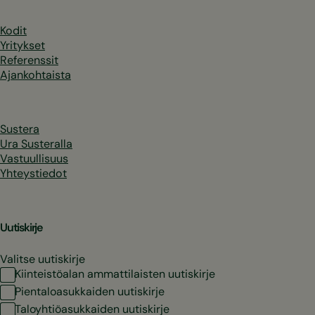
Kodit
Yritykset
Referenssit
Ajankohtaista
Sustera
Ura Susteralla
Vastuullisuus
Yhteystiedot
Uutiskirje
Valitse uutiskirje
Kiinteistöalan ammattilaisten uutiskirje
Pientaloasukkaiden uutiskirje
Taloyhtiöasukkaiden uutiskirje