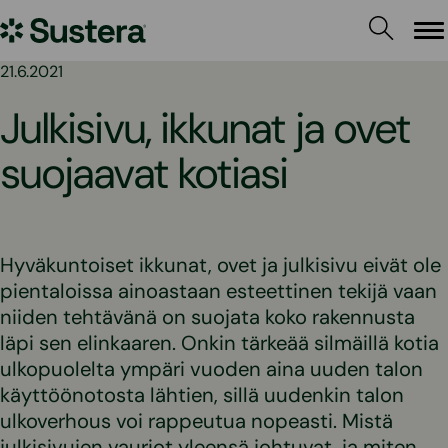
Siirry
Sustera
sisältöön
Va
21.6.2021
Julkisivu, ikkunat ja ovet
suojaavat kotiasi
Hyväkuntoiset ikkunat, ovet ja julkisivu eivät ole
pientaloissa ainoastaan esteettinen tekijä vaan
niiden tehtävänä on suojata koko rakennusta
läpi sen elinkaaren. Onkin tärkeää silmäillä kotia
ulkopuolelta ympäri vuoden aina uuden talon
käyttöönotosta lähtien, sillä uudenkin talon
ulkoverhous voi rappeutua nopeasti. Mistä
julkisivujen vauriot yleensä johtuvat, ja miten