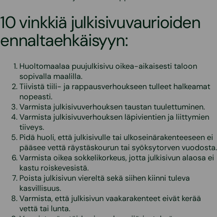
10 vinkkiä julkisivuvaurioiden
ennaltaehkäisyyn:
Huoltomaalaa puujulkisivu oikea-aikaisesti taloon
sopivalla maalilla.
Tiivistä tiili- ja rappausverhoukseen tulleet halkeamat
nopeasti.
Varmista julkisivuverhouksen taustan tuulettuminen.
Varmista julkisivuverhouksen läpivientien ja liittymien
tiiveys.
Pidä huoli, että julkisivulle tai ulkoseinärakenteeseen ei
pääsee vettä räystäskourun tai syöksytorven vuodosta.
Varmista oikea sokkelikorkeus, jotta julkisivun alaosa ei
kastu roiskevesistä.
Poista julkisivun viereltä sekä siihen kiinni tuleva
kasvillisuus.
Varmista, että julkisivun vaakarakenteet eivät kerää
vettä tai lunta.