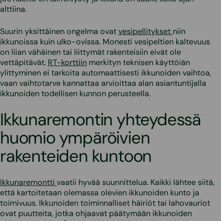
alttiina.
Suurin yksittäinen ongelma ovat
vesipellitykset
niin
ikkunoissa kuin ulko-ovissa. Monesti vesipeltien kaltevuus
on liian vähäinen tai liittymät rakenteisiin eivät ole
vettäpitävät.
RT-korttiin
merkityn teknisen käyttöiän
ylittyminen ei tarkoita automaattisesti ikkunoiden vaihtoa,
vaan vaihtotarve kannattaa arvioittaa alan asiantuntijalla
ikkunoiden todellisen kunnon perusteella.
Ikkunaremontin yhteydessä
huomio ympäröivien
rakenteiden kuntoon
Ikkunaremontti
vaatii hyvää suunnittelua. Kaikki lähtee siitä,
että kartoitetaan olemassa olevien ikkunoiden kunto ja
toimivuus. Ikkunoiden toiminnalliset häiriöt tai lahovauriot
ovat puutteita, jotka ohjaavat päätymään ikkunoiden