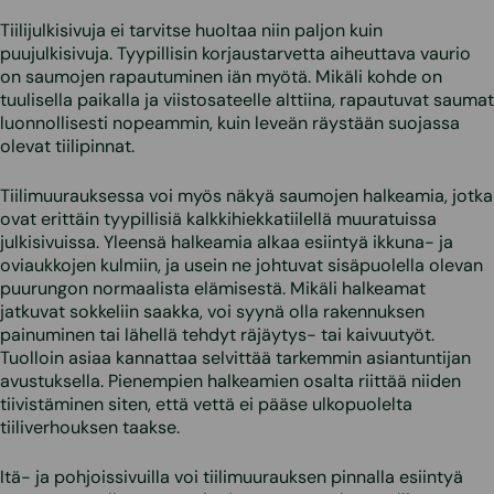
Tiilijulkisivuja ei tarvitse huoltaa niin paljon kuin
puujulkisivuja. Tyypillisin korjaustarvetta aiheuttava vaurio
on saumojen rapautuminen iän myötä. Mikäli kohde on
tuulisella paikalla ja viistosateelle alttiina, rapautuvat saumat
luonnollisesti nopeammin, kuin leveän räystään suojassa
olevat tiilipinnat.
Tiilimuurauksessa voi myös näkyä saumojen halkeamia, jotka
ovat erittäin tyypillisiä kalkkihiekkatiilellä muuratuissa
julkisivuissa. Yleensä halkeamia alkaa esiintyä ikkuna- ja
oviaukkojen kulmiin, ja usein ne johtuvat sisäpuolella olevan
puurungon normaalista elämisestä. Mikäli halkeamat
jatkuvat sokkeliin saakka, voi syynä olla rakennuksen
painuminen tai lähellä tehdyt räjäytys- tai kaivuutyöt.
Tuolloin asiaa kannattaa selvittää tarkemmin asiantuntijan
avustuksella. Pienempien halkeamien osalta riittää niiden
tiivistäminen siten, että vettä ei pääse ulkopuolelta
tiiliverhouksen taakse.
Itä- ja pohjoissivuilla voi tiilimuurauksen pinnalla esiintyä