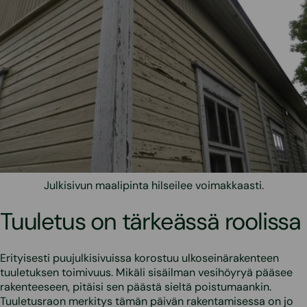
Julkisivun maalipinta hilseilee voimakkaasti.
Tuuletus on tärkeässä roolissa
Erityisesti puujulkisivuissa korostuu ulkoseinärakenteen
tuuletuksen toimivuus. Mikäli sisäilman vesihöyryä pääsee
rakenteeseen, pitäisi sen päästä sieltä poistumaankin.
Tuuletusraon merkitys tämän päivän rakentamisessa on jo