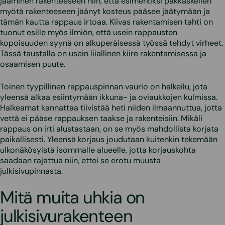
jääminen rakenteeseen niin, että esimerkiksi pakkaskelien
myötä rakenteeseen jäänyt kosteus pääsee jäätymään ja
tämän kautta rappaus irtoaa. Kiivas rakentamisen tahti on
tuonut esille myös ilmiön, että usein rappausten
kopoisuuden syynä on alkuperäisessä työssä tehdyt virheet.
Tässä taustalla on usein liiallinen kiire rakentamisessa ja
osaamisen puute.
Toinen tyypillinen rappauspinnan vaurio on halkeilu, jota
yleensä alkaa esiintymään ikkuna- ja oviaukkojen kulmissa.
Halkeamat kannattaa tiivistää heti niiden ilmaannuttua, jotta
vettä ei pääse rappauksen taakse ja rakenteisiin. Mikäli
rappaus on irti alustastaan, on se myös mahdollista korjata
paikallisesti. Yleensä korjaus joudutaan kuitenkin tekemään
ulkonäkösyistä isommalle alueelle, jotta korjauskohta
saadaan rajattua niin, ettei se erotu muusta
julkisivupinnasta.
Mitä muita uhkia on
julkisivurakenteen