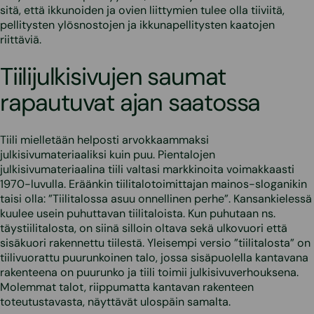
sitä, että ikkunoiden ja ovien liittymien tulee olla tiiviitä,
pellitysten ylösnostojen ja ikkunapellitysten kaatojen
riittäviä.
Tiilijulkisivujen saumat
rapautuvat ajan saatossa
Tiili mielletään helposti arvokkaammaksi
julkisivumateriaaliksi kuin puu. Pientalojen
julkisivumateriaalina tiili valtasi markkinoita voimakkaasti
1970-luvulla. Eräänkin tiilitalotoimittajan mainos-sloganikin
taisi olla: ”Tiilitalossa asuu onnellinen perhe”. Kansankielessä
kuulee usein puhuttavan tiilitaloista. Kun puhutaan ns.
täystiilitalosta, on siinä silloin oltava sekä ulkovuori että
sisäkuori rakennettu tiilestä. Yleisempi versio ”tiilitalosta” on
tiilivuorattu puurunkoinen talo, jossa sisäpuolella kantavana
rakenteena on puurunko ja tiili toimii julkisivuverhouksena.
Molemmat talot, riippumatta kantavan rakenteen
toteutustavasta, näyttävät ulospäin samalta.