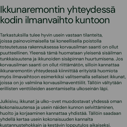
Ikkunaremontin yhteydessä
kodin ilmanvaihto kuntoon
Tarkastuksilla tulee hyvin usein vastaan tilanteita,
joissa painovoimaisella tai koneellisella poistolla
toteutetussa rakennuksessa korvausilman saanti on ollut
puutteellinen. Yleensä tämä huomataan yleisenä sisäilman
tunkkaisuutena ja ikkunoiden sisäpinnan huurtumisena. Jos
korvausilman saanti on ollut riittämätön, silloin kannattaa
ikkunaremontin yhteydessä kiinnittää erityistä huomiota
myös ilmavaihtoon esimerkiksi valitsemalla sellaiset ikkunat,
joissa on jo valmiina korvausilmaventtiilit. Tällöin vältytään
erillisten venttiileiden asentamiselta ulkoseinän läpi.
Julkisivu, ikkunat ja ulko-ovet muodostavat yhdessä oman
kokonaisuutensa ja usein näiden kunnon selvittäminen,
huolto ja korjaaminen kannattaa yhdistää. Tällöin saadaan
yhdellä kertaa usein kokonaisuuden kannalta
kustannustehokkain ja kestävin lopputulos aikaiseksi.