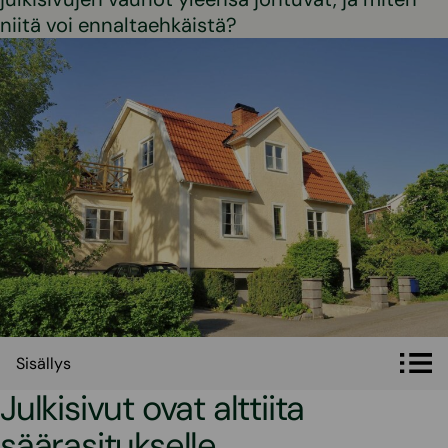
niitä voi ennaltaehkäistä?
Sisällys
Sisällys
Julkisivut ovat alttiita
säärasitukselle