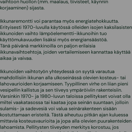
vaihtoon huollon (mm. maalaus, tiivisteet, käynnin
korjaaminen) sijasta.
Ikkunaremontti voi parantaa myös energiatehokkuutta.
Erityisesti 1970-luvulla käytössä olleiden isojen kaksilasisten
ikkunoiden vaihto lämpöelementti-ikkunoihin tuo
käyttömukavuuden lisäksi myös energiansäästöä.
Tänä päivänä markkinoilla on paljon erilaisia
ikkunavaihtoehtoja, joiden vertailemiseen kannattaa käyttää
aikaa ja vaivaa.
Ikkunoiden vaihtotyön yhteydessä on syytä varautua
mahdollisiin ikkunan alla ulkoseinässä olevien kosteus- tai
lahovaurioiden korjaamiseen. Tyypillinen virhe on liian pieni
vesipellin kallistus ja sen tiiveys ympäröiviin rakenteisiin.
Varsinkin 1970- ja 1980-luvun taloissa pellitykset voivat olla
miltei vaakatasossa tai kaataa jopa seinän suuntaan, jolloin
sulamis- ja sadevesiä voi valua seinärakenteen sisään
kostuttamaan eristeitä. Tästä aiheutuu pitkän ajan kuluessa
mittavia kosteusvaurioita ja jopa alla olevien puurakenteiden
lahoamista. Pellitysten tiiveyden merkitys korostuu, jos