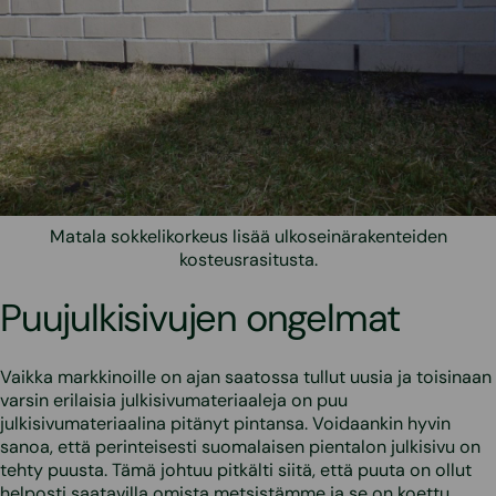
Matala sokkelikorkeus lisää ulkoseinärakenteiden
kosteusrasitusta.
Puujulkisivujen ongelmat
Vaikka markkinoille on ajan saatossa tullut uusia ja toisinaan
varsin erilaisia julkisivumateriaaleja on puu
julkisivumateriaalina pitänyt pintansa. Voidaankin hyvin
sanoa, että perinteisesti suomalaisen pientalon julkisivu on
tehty puusta. Tämä johtuu pitkälti siitä, että puuta on ollut
helposti saatavilla omista metsistämme ja se on koettu