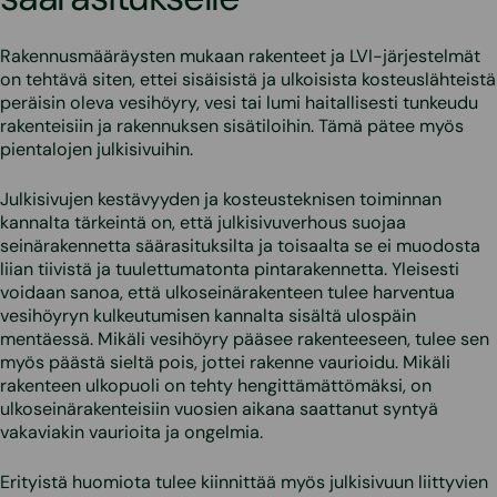
Rakennusmääräysten mukaan rakenteet ja LVI-järjestelmät
on tehtävä siten, ettei sisäisistä ja ulkoisista kosteuslähteistä
peräisin oleva vesihöyry, vesi tai lumi haitallisesti tunkeudu
rakenteisiin ja rakennuksen sisätiloihin. Tämä pätee myös
pientalojen julkisivuihin.
Julkisivujen kestävyyden ja kosteusteknisen toiminnan
kannalta tärkeintä on, että julkisivuverhous suojaa
seinärakennetta säärasituksilta ja toisaalta se ei muodosta
liian tiivistä ja tuulettumatonta pintarakennetta. Yleisesti
voidaan sanoa, että ulkoseinärakenteen tulee harventua
vesihöyryn kulkeutumisen kannalta sisältä ulospäin
mentäessä. Mikäli vesihöyry pääsee rakenteeseen, tulee sen
myös päästä sieltä pois, jottei rakenne vaurioidu. Mikäli
rakenteen ulkopuoli on tehty hengittämättömäksi, on
ulkoseinärakenteisiin vuosien aikana saattanut syntyä
vakaviakin vaurioita ja ongelmia.
Erityistä huomiota tulee kiinnittää myös julkisivuun liittyvien