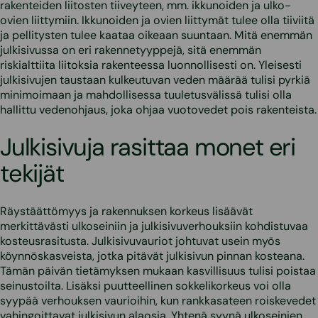
rakenteiden liitosten tiiveyteen, mm. ikkunoiden ja ulko-
ovien liittymiin. Ikkunoiden ja ovien liittymät tulee olla tiiviitä
ja pellitysten tulee kaataa oikeaan suuntaan. Mitä enemmän
julkisivussa on eri rakennetyyppejä, sitä enemmän
riskialttiita liitoksia rakenteessa luonnollisesti on. Yleisesti
julkisivujen taustaan kulkeutuvan veden määrää tulisi pyrkiä
minimoimaan ja mahdollisessa tuuletusvälissä tulisi olla
hallittu vedenohjaus, joka ohjaa vuotovedet pois rakenteista.
Julkisivuja rasittaa monet eri
tekijät
Räystäättömyys ja rakennuksen korkeus lisäävät
merkittävästi ulkoseiniin ja julkisivuverhouksiin kohdistuvaa
kosteusrasitusta. Julkisivuvauriot johtuvat usein myös
köynnöskasveista, jotka pitävät julkisivun pinnan kosteana.
Tämän päivän tietämyksen mukaan kasvillisuus tulisi poistaa
seinustoilta. Lisäksi puutteellinen sokkelikorkeus voi olla
syypää verhouksen vaurioihin, kun rankkasateen roiskevedet
vahingoittavat julkisivun alaosia. Yhtenä syynä ulkoseinien