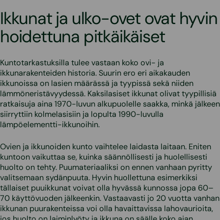
Ikkunat ja ulko-ovet ovat hyvin
hoidettuna pitkäikäiset
Kuntotarkastuksilla tulee vastaan koko ovi- ja
ikkunarakenteiden historia. Suurin ero eri aikakauden
ikkunoissa on lasien määrässä ja tyypissä sekä niiden
lämmöneristävyydessä. Kaksilasiset ikkunat olivat tyypillisiä
ratkaisuja aina 1970-luvun alkupuolelle saakka, minkä jälkeen
siirryttiin kolmelasisiin ja lopulta 1990-luvulla
lämpöelementti-ikkunoihin.
Ovien ja ikkunoiden kunto vaihtelee laidasta laitaan. Eniten
kuntoon vaikuttaa se, kuinka säännöllisesti ja huolellisesti
huolto on tehty. Puumateriaaliksi on ennen vanhaan pyritty
valitsemaan sydänpuuta. Hyvin huollettuna esimerkiksi
tällaiset puuikkunat voivat olla hyvässä kunnossa jopa 60–
70 käyttövuoden jälkeenkin. Vastaavasti jo 20 vuotta vanhan
ikkunan puurakenteissa voi olla havaittavissa lahovaurioita,
jos huolto on laiminlyöty ja ikkuna on säälle koko ajan