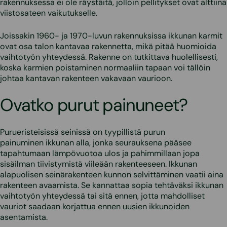
rakennuksessa ei ole räystäitä, jolloin pellitykset ovat alttiina
viistosateen vaikutukselle.
Joissakin 1960- ja 1970-luvun rakennuksissa ikkunan karmit
ovat osa talon kantavaa rakennetta, mikä pitää huomioida
vaihtotyön yhteydessä. Rakenne on tutkittava huolellisesti,
koska karmien poistaminen normaaliin tapaan voi tällöin
johtaa kantavan rakenteen vakavaan vaurioon.
Ovatko purut painuneet?
Purueristeisissä seinissä on tyypillistä purun
painuminen ikkunan alla, jonka seurauksena pääsee
tapahtumaan lämpövuotoa ulos ja pahimmillaan jopa
sisäilman tiivistymistä viileään rakenteeseen. Ikkunan
alapuolisen seinärakenteen kunnon selvittäminen vaatii aina
rakenteen avaamista. Se kannattaa sopia tehtäväksi ikkunan
vaihtotyön yhteydessä tai sitä ennen, jotta mahdolliset
vauriot saadaan korjattua ennen uusien ikkunoiden
asentamista.