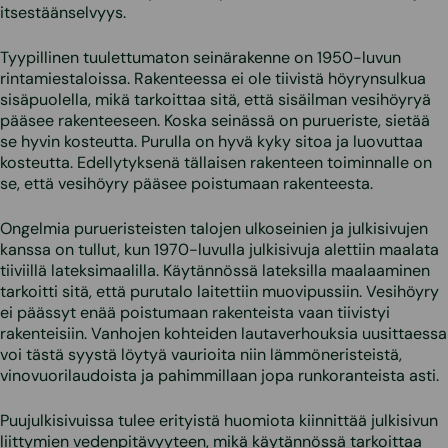
itsestäänselvyys.
Tyypillinen tuulettumaton seinärakenne on 1950-luvun
rintamiestaloissa. Rakenteessa ei ole tiivistä höyrynsulkua
sisäpuolella, mikä tarkoittaa sitä, että sisäilman vesihöyryä
pääsee rakenteeseen. Koska seinässä on purueriste, sietää
se hyvin kosteutta. Purulla on hyvä kyky sitoa ja luovuttaa
kosteutta. Edellytyksenä tällaisen rakenteen toiminnalle on
se, että vesihöyry pääsee poistumaan rakenteesta.
Ongelmia purueristeisten talojen ulkoseinien ja julkisivujen
kanssa on tullut, kun 1970-luvulla julkisivuja alettiin maalata
tiiviillä lateksimaalilla. Käytännössä lateksilla maalaaminen
tarkoitti sitä, että purutalo laitettiin muovipussiin. Vesihöyry
ei päässyt enää poistumaan rakenteista vaan tiivistyi
rakenteisiin. Vanhojen kohteiden lautaverhouksia uusittaessa
voi tästä syystä löytyä vaurioita niin lämmöneristeistä,
vinovuorilaudoista ja pahimmillaan jopa runkoranteista asti.
Puujulkisivuissa tulee erityistä huomiota kiinnittää julkisivun
liittymien vedenpitävyyteen, mikä käytännössä tarkoittaa