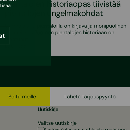
Pientalojen historiaopas tiivistää
Lisää
pientalojen ongelmakohdat
Suomalaisilla pientaloilla on kirjava ja monipuolinen
menneisyys Suomen pientalojen historiaan on
ät
mahtunut…
Lue lisää
Soita meille
Lähetä tarjouspyyntö
Uutiskirje
Valitse uutiskirje
Kiinteistöalan ammattilaisten uutiskirje