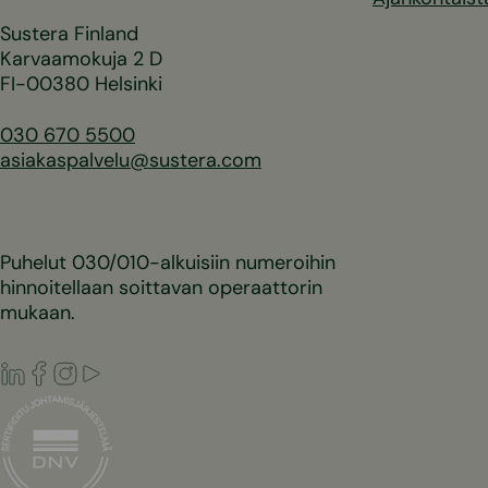
Sustera Finland
Karvaamokuja 2 D
FI-00380 Helsinki
030 670 5500
asiakaspalvelu@sustera.com
Puhelut 030/010-alkuisiin numeroihin
hinnoitellaan soittavan operaattorin
mukaan.
LinkedIn
Facebook
Instagram
Youtube