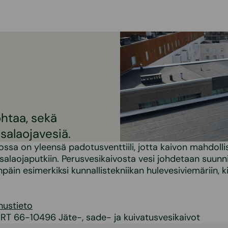
ohtaa, sekä
salaojavesiä.
ossa on yleensä padotusventtiili, jotta kaivon mahdollis
 salaojaputkiin. Perusvesikaivosta vesi johdetaan suunn
äin esimerkiksi kunnallistekniikan hulevesiviemäriin, k
nustieto
 RT 66-10496 Jäte-, sade- ja kuivatusvesikaivot