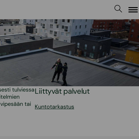
Va
esti tulviessa
Liittyvät palvelut
itelmien
ivipesään tai
Kuntotarkastus