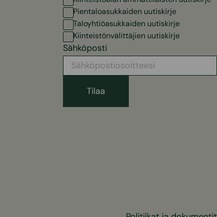
Pientaloasukkaiden uutiskirje
Taloyhtiöasukkaiden uutiskirje
Kiinteistönvälittäjien uutiskirje
Sähköposti
Politiikat ja dokumentit