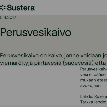
Siirry
Sustera
sisältöön
5.4.2017
Perusvesikaivo
Perusvesikaivo on kaivo, jonne voidaan j
viemäröityjä pintavesiä (sadevesiä) että 
Perusvesikaiv
vesi ei pääse
mukaan eteenp
avo-ojaan.
Lähde:
Raken
Tarkka lähde: