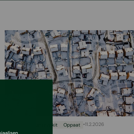
•
11.2.2026
Uutiset
Asumisvinkit
Oppaat
iaalisen