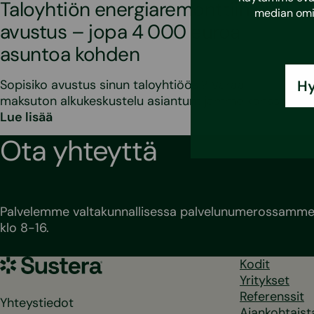
Taloyhtiön energiaremonttiin uusi
median omi
avustus – jopa 4 000 euroa
asuntoa kohden
Hy
Sopisiko avustus sinun taloyhtiöösi? Varaa
maksuton alkukeskustelu asiantuntijamme kanssa!
Lue lisää
Ota yhteyttä
Palvelemme valtakunnallisessa palvelunumerossamme 
klo 8-16.
Sustera
Kodit
Yritykset
Referenssit
Yhteystiedot
Ajankohtaist