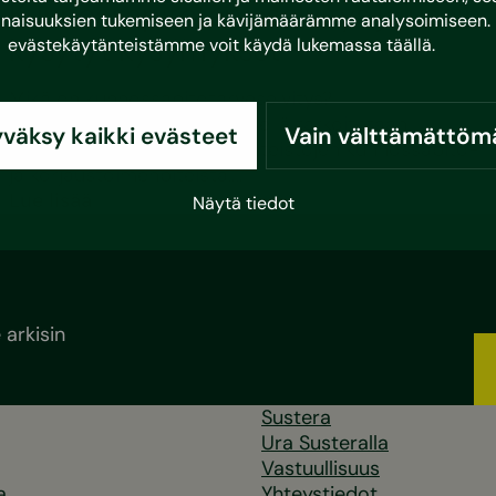
Kunnossapitotarveselvitys ja usein
naisuuksien tukemiseen ja kävijämäärämme analysoimiseen. 
kysytyt kysymykset
evästekäytänteistämme voit käydä lukemassa
täällä
.
Mikä on kunnossapitotarveselvitys?
Kunnossapitotarveselvityksellä tarkoitetaan
väksy kaikki evästeet
Vain välttämättöm
listausta rakennusten ja kiinteistöjen kunnossapito-
ja korjaustoimenpiteistä,…
Lue lisää
Näytä tiedot
arkisin
Sustera
Ura Susteralla
Vastuullisuus
a
Yhteystiedot