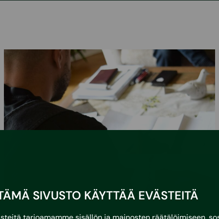
TÄMÄ SIVUSTO KÄYTTÄÄ EVÄSTEITÄ
•
3.3.2026
Asumisvinkit
eitä tarjoamamme sisällön ja mainosten räätälöimiseen, sos