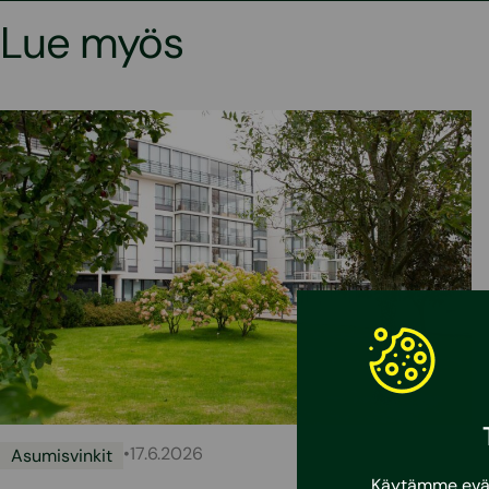
Lue myös
•
17.6.2026
Asumisvinkit
Käytämme eväst