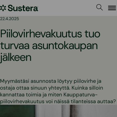
Siirry
Sustera
sisältöön
Va
22.4.2025
Piilovirhevakuutus tuo
turvaa asuntokaupan
jälkeen
Myymästäsi asunnosta löytyy piilovirhe ja
ostaja ottaa sinuun yhteyttä. Kuinka silloin
kannattaa toimia ja miten Kauppaturva-
piilovirhevakuutus voi näissä tilanteissa auttaa?