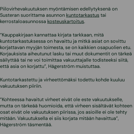
Piilovirhevakuutuksen myöntämisen edellytyksenä on
Susteran suorittama asunnon
kuntotarkastus
tai
kerrostaloasunnossa
kosteuskartoitus
.
“Kauppakirjaan kannattaa kirjata tarkkaan, mitä
kuntotarkastuksessa on havaittu ja mitkä asiat on sovittu
korjattavan myyjän toimesta, se on kaikkien osapuolien etu.
Korjauksista aiheutunut lasku tai muut dokumentit on tärkeä
säilyttää tai ne voi toimittaa vakuuttajalle todisteeksi siitä,
että asia on korjattu”, Hägerström muistuttaa.
Kuntotarkastettu ja virheettömäksi todettu kohde kuuluu
vakuutuksen piiriin.
”Kohteessa havaitut virheet eivät ole este vakuutukselle,
mutta on tärkeää huomioida, että virheen sisältävät kohteen
osat eivät ole vakuutuksen piirissa, jos asioille ei ole tehty
mitään. Vakuutuksella ei siis korjata mitään havaittua”,
Hägerström täsmentää.