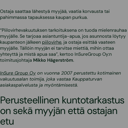
Ostaja saattaa lähestyä myyjää, vaatia korvausta tai
pahimmassa tapauksessa kaupan purkua.
“Piilovirhevakuutuksen tarkoituksena on tuoda mielenrauhaa
myyjälle. Se tarjoaa asiantuntija-apua, jos asunnosta löytyy
kaupanteon jälkeen
piilovirhe
, ja ostaja esittää vaateen
myyjälle. Tällöin myyjän ei tarvitse miettiä, mihin ottaa
yhteyttä ja mistä apua saa”, kertoo
InSureGroup Oy:n
toimitusjohtaja
Mikko Hägerström
.
InSure Group Oy
on vuonna 2007 perustettu kotimainen
vakuutusalan toimija, joka vastaa Kauppaturvan
asiakaspalvelusta ja myöntämisestä.
Perusteellinen kuntotarkastus
on sekä myyjän että ostajan
etu