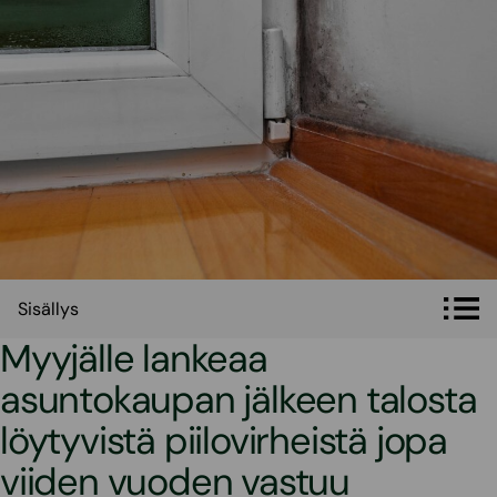
Sisällys
Sisällys
Myyjälle lankeaa
asuntokaupan jälkeen talosta
löytyvistä piilovirheistä jopa
viiden vuoden vastuu