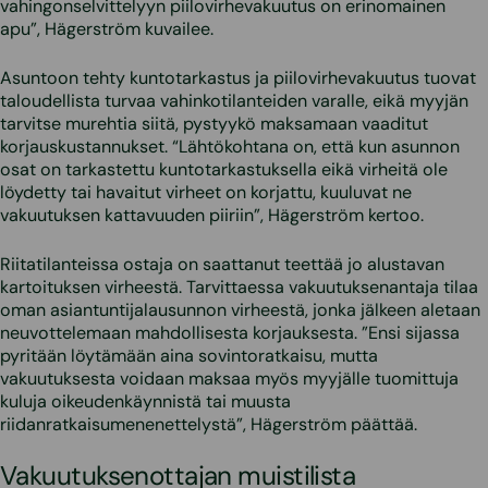
vahingonselvittelyyn piilovirhevakuutus on erinomainen
apu”, Hägerström kuvailee.
Asuntoon tehty kuntotarkastus ja piilovirhevakuutus tuovat
taloudellista turvaa vahinkotilanteiden varalle, eikä myyjän
tarvitse murehtia siitä, pystyykö maksamaan vaaditut
korjauskustannukset. “Lähtökohtana on, että kun asunnon
osat on tarkastettu kuntotarkastuksella eikä virheitä ole
löydetty tai havaitut virheet on korjattu, kuuluvat ne
vakuutuksen kattavuuden piiriin”, Hägerström kertoo.
Riitatilanteissa ostaja on saattanut teettää jo alustavan
kartoituksen virheestä. Tarvittaessa vakuutuksenantaja tilaa
oman asiantuntijalausunnon virheestä, jonka jälkeen aletaan
neuvottelemaan mahdollisesta korjauksesta. ”Ensi sijassa
pyritään löytämään aina sovintoratkaisu, mutta
vakuutuksesta voidaan maksaa myös myyjälle tuomittuja
kuluja oikeudenkäynnistä tai muusta
riidanratkaisumenenettelystä”, Hägerström päättää.
Vakuutuksenottajan muistilista