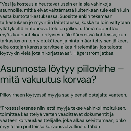
”Vesi ja kosteus aiheuttavat usein erilaisia vahinkoja
asunnoille, mitkä eivät välttämättä kuitenkaan tule esiin kuin
vasta kuntotarkastuksessa. Suosittelenkin tekemään
tarkastuksen jo myyntiin laitettaessa, koska tällöin vältytään
yllätyksiltä hintaneuvottelujen jälkeen. Tämä nopeuttaa
myös kaupantekoa erityisesti iäkkäämmissä kohteissa, kun
tarkastus on tehty etukäteen ja hinta määritelty sen jälkeen,
eikä ostajan kanssa tarvitse alkaa riitelemään, jos talosta
löytyykin vielä jotain korjattavaa”, Hägerström jatkaa.
Asunnosta löytyy piilovirhe –
mitä vakuutus korvaa?
Piilovirheen löytyessä myyjä saa yleensä ostajalta vaateen.
“Prosessi etenee niin, että myyjä tekee vahinkoilmoituksen,
toimittaa käsittelyä varten vaadittavat dokumentit ja
vaateen korvauskäsittelijälle, joka alkaa selvittämään, onko
myyjä lain puitteissa korvausvelvollinen. Tähän