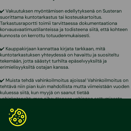
✔️ Vakuutuksen myöntämisen edellytyksenä on Susteran
suorittama kuntotarkastus tai kosteuskartoitus.
Tarkastusraportti toimii tarvittaessa dokumentaationa
korvausvaatimustilanteissa ja todisteena siitä, että kohteen
kunnosta on kerrottu totuudenmukaisesti.
✔️ Kauppakirjaan kannattaa kirjata tarkkaan, mitä
kuntotarkastuksen yhteydessä on havaittu ja suositeltu
tekemään, jotta säästyt turhilta epäselvyyksiltä ja
erimielisyyksiltä ostajan kanssa.
✔️ Muista tehdä vahinkoilmoitus ajoissa! Vahinkoilmoitus on
tehtävä niin pian kuin mahdollista mutta viimeistään vuoden
kuluessa siitä, kun myyjä on saanut tietää
vahinkotapahtuman aiheuttaneen vahingon sattumisesta.
✔️ Huolehdi, että saat kaikki tarvittavat dokumentit!
Vahinkoilmoitukseen tulee liittää kopio ostajan kirjallisesta
korvausvaatimuksesta, selvitys vahingosta, kopio
kuntotarkastusraportista
, tieto muista mahdollisista