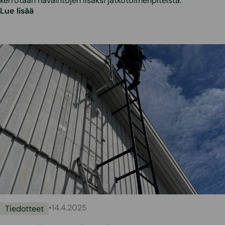
kerrotaan havaintojen lisäksi jatkotoimenpiteistä.
Lue lisää
•
14.4.2025
Tiedotteet