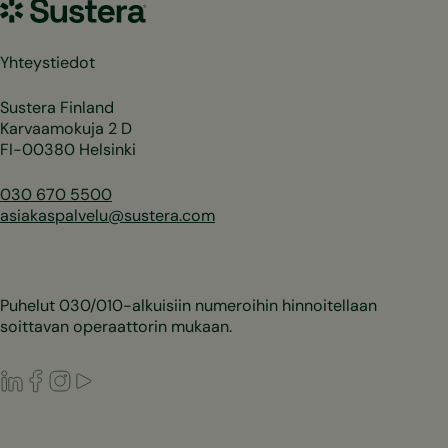
Sustera
Yhteystiedot
Sustera Finland
Karvaamokuja 2 D
FI-00380 Helsinki
030 670 5500
asiakaspalvelu@sustera.com
Puhelut 030/010-alkuisiin numeroihin hinnoitellaan
soittavan operaattorin mukaan.
LinkedIn
Facebook
Instagram
Youtube