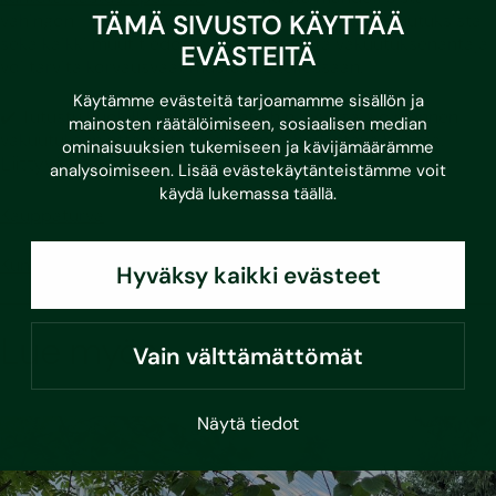
TÄMÄ SIVUSTO KÄYTTÄÄ
vahingon- tai korvausvaatimuksen kattavista vakuutuksista
sekä kaikki muut tiedot ja asiakirjat, joita vakuutuksenantaja
EVÄSTEITÄ
voi tarvita korvausvaatimusta käsitellessään.
Käytämme evästeitä tarjoamamme sisällön ja
✔️ Tutustu huolella vakuutusehtoihin hyvissä ajoin ennen
mainosten räätälöimiseen, sosiaalisen median
vakuutuksen ottamista, mieluiten jo harkintavaiheessa.
ominaisuuksien tukemiseen ja kävijämäärämme
Liittyvät palvelut
analysoimiseen. Lisää evästekäytänteistämme voit
käydä lukemassa
täällä
.
Kauppaturva
Kuntotarkastus
Hyväksy kaikki evästeet
Lue myös
Vain välttämättömät
Näytä tiedot