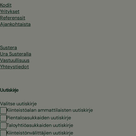
Kodit
Yritykset
Referenssit
Ajankohtaista
Sustera
Ura Susteralla
Vastuullisuus
Yhteystiedot
Uutiskirje
Valitse uutiskirje
Kiinteistöalan ammattilaisten uutiskirje
Pientaloasukkaiden uutiskirje
Taloyhtiöasukkaiden uutiskirje
Kiinteistönvälittäjien uutiskirje