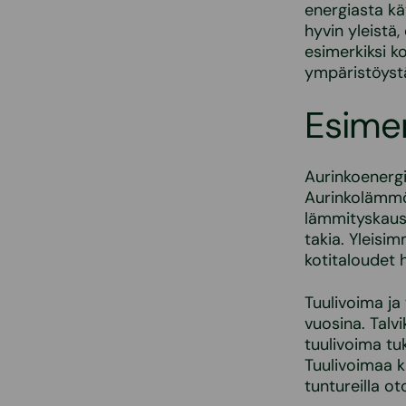
energiasta k
hyvin yleistä,
esimerkiksi k
ympäristöystä
Esimer
Aurinkoenergi
Aurinkolämmö
lämmityskaus
takia. Yleisi
kotitaloudet 
Tuulivoima ja
vuosina. Talv
tuulivoima tu
Tuulivoimaa ka
tuntureilla ot