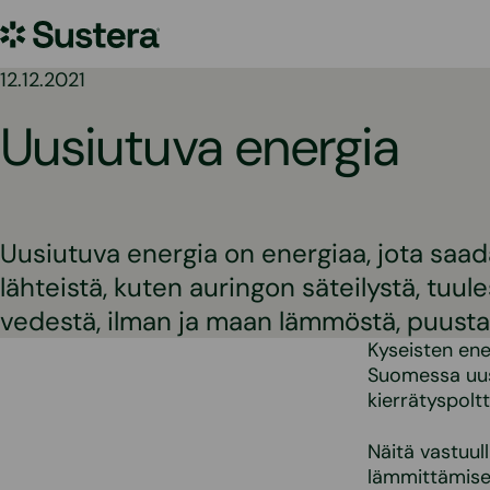
Siirry
Sustera
sisältöön
12.12.2021
Uusiutuva energia
Uusiutuva energia on energiaa, jota saad
lähteistä, kuten auringon säteilystä, tuule
vedestä, ilman ja maan lämmöstä, puusta 
Kyseisten ene
Suomessa uusi
kierrätyspoltt
Näitä vastuul
lämmittämises