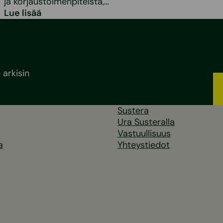
ja korjaustoimenpiteistä,…
Lue lisää
arkisin
Sustera
Ura Susteralla
Vastuullisuus
a
Yhteystiedot