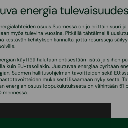
uva energia tulevaisuude
nergialähteiden osuus Suomessa on jo erittäin suuri ja 
an myös tulevina vuosina. Pitkällä tähtäimellä uusiut
eää kestävän kehityksen kannalta, jotta resursseja säily
olville.
ergian käyttöä halutaan entisestään lisätä ja siihen p
ella kuin EU-tasollakin. Uusutuvaa energiaa pyritään ene
gian, Suomen hallitusohjelman tavoitteiden sekä EU:ssa
lmastotavoitteiden mukaisesti lisäämään nykyisestä. Ta
an energian osuus loppukulutuksesta on vähintään 51 
0 mennessä.