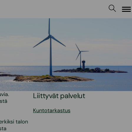
Va
via.
Liittyvät palvelut
stä
Kuntotarkastus
rkiksi talon
sta