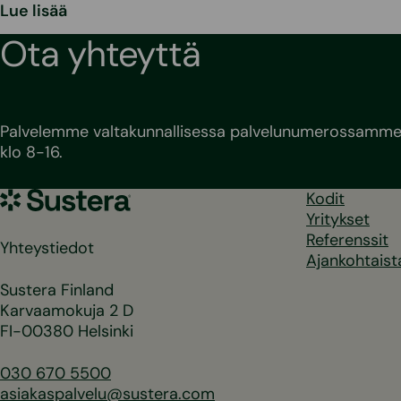
Lue lisää
Ota yhteyttä
Palvelemme valtakunnallisessa palvelunumerossamme 
klo 8-16.
Sustera
Kodit
Yritykset
Referenssit
Yhteystiedot
Ajankohtaist
Sustera Finland
Karvaamokuja 2 D
FI-00380 Helsinki
030 670 5500
asiakaspalvelu@sustera.com