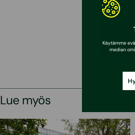
Käytämme eväst
median omi
Hy
Lue myös