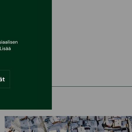
iaalisen
Lisää
ät