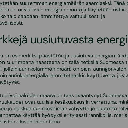
äytetään suuremman energiamäärän saamiseksi. Tänä 
 että eri uusiutuvan energian muotoja käytetään ristiin, 
oko talo saadaan lämmitettyä vastuullisesti ja
vällisesti.
kkejä uusiutuvasta energ
a on esimerkiksi päästötön ja uusiutuva energian lähde
n suurimpana haasteena on tällä hetkellä Suomessa t
i, jolloin aurinkolämmön määrä on pieni auringonvalo
mmin aurinkoenergialla lämmitetäänkin käyttövettä, josta
hyötyvät.
 tuulivoimaloiden määrä on taas lisääntynyt Suomessa
ikuukaudet ovat tuulisia kesäkuukausiin verrattuna, min
kee ja paikkaa aurinkovoiman vähyyttä ja puutetta talvi
nnattaa käyttää hyödyksi erityisesti rannikoilla, merialu
ollisten olosuhteiden takia.