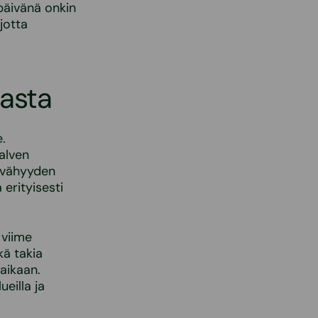
päivänä onkin
jotta
iasta
.
alven
n vähyyden
 erityisesti
 viime
kä takia
aikaan.
eilla ja