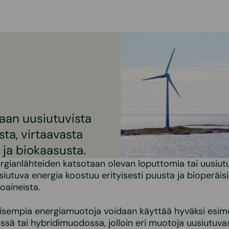
aan uusiutuvista
sta, virtaavasta
ja biokaasusta.
rgianlähteiden katsotaan olevan loputtomia tai uusiutu
utuva energia koostuu erityisesti puusta ja bioperäisi
oaineista.
lisempia energiamuotoja voidaan käyttää hyväksi esime
sä tai hybridimuodossa, jolloin eri muotoja uusiutuva