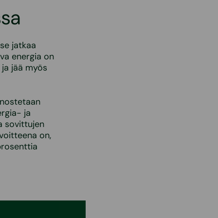
ssa
se jatkaa
uva energia on
y ja jää myös
anostetaan
rgia- ja
 sovittujen
voitteena on,
prosenttia