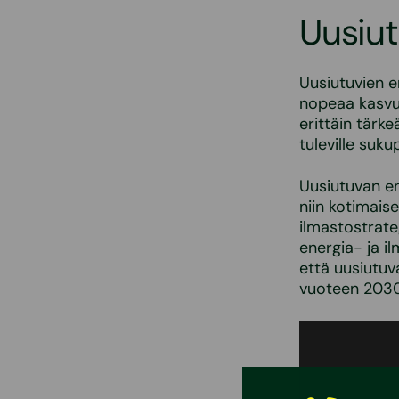
Uusiut
Uusiutuvien e
nopeaa kasvua
erittäin tärk
tuleville sukup
Uusiutuvan en
niin kotimais
ilmastostrate
energia- ja i
että uusiutuv
vuoteen 203