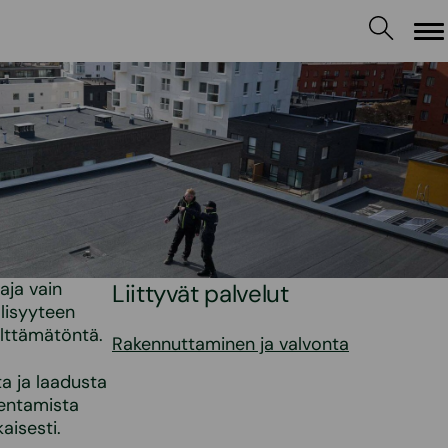
Va
aja vain
Liittyvät palvelut
llisyyteen
älttämätöntä.
Rakennuttaminen ja valvonta
a ja laadusta
kentamista
isesti.