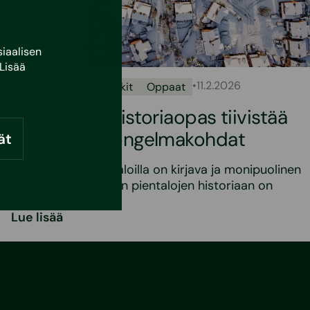
iaalisen
Lisää
•
11.2.2026
Uutiset
Asumisvinkit
Oppaat
Pientalojen historiaopas tiivistää
pientalojen ongelmakohdat
ät
Suomalaisilla pientaloilla on kirjava ja monipuolinen
menneisyys Suomen pientalojen historiaan on
mahtunut…
Lue lisää