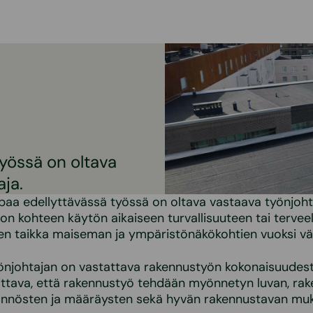
yössä on oltava
ja.
aa edellyttävässä työssä on oltava vastaava työnjoht
e on kohteen käytön aikaiseen turvallisuuteen tai tervee
iden taikka maiseman ja ympäristönäkökohtien vuoksi v
önjohtajan on vastattava rakennustyön kokonaisuudest
ittava, että rakennustyö tehdään myönnetyn luvan, ra
ännösten ja määräysten sekä hyvän rakennustavan muka