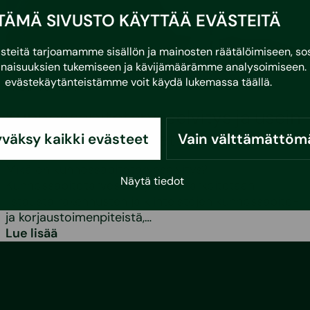
TÄMÄ SIVUSTO KÄYTTÄÄ EVÄSTEITÄ
eitä tarjoamamme sisällön ja mainosten räätälöimiseen, sos
naisuuksien tukemiseen ja kävijämäärämme analysoimiseen. 
evästekäytänteistämme voit käydä lukemassa
täällä
.
•
3.3.2026
Asumisvinkit
Kunnossapitotarveselvitys ja usein
kysytyt kysymykset
väksy kaikki evästeet
Vain välttämättöm
Mikä on kunnossapitotarveselvitys?
Näytä tiedot
Kunnossapitotarveselvityksellä tarkoitetaan
listausta rakennusten ja kiinteistöjen kunnossapito-
ja korjaustoimenpiteistä,…
Lue lisää