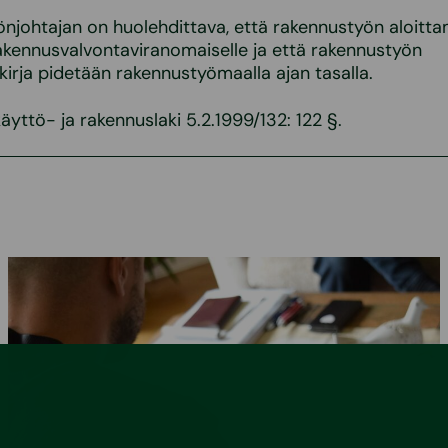
njohtajan on huolehdittava, että rakennustyön aloitta
akennusvalvontaviranomaiselle ja että rakennustyön
kirja pidetään rakennustyömaalla ajan tasalla.
yttö- ja rakennuslaki 5.2.1999/132: 122 §.