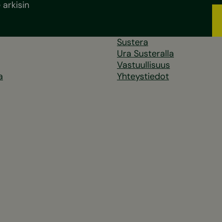
arkisin
Sustera
Ura Susteralla
Vastuullisuus
a
Yhteystiedot