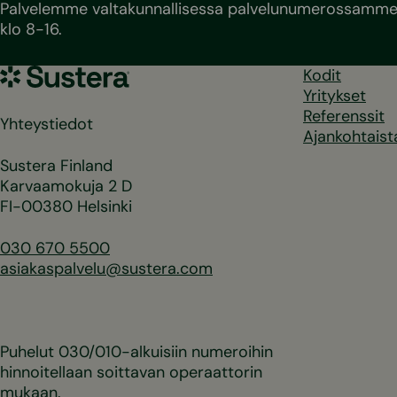
Palvelemme valtakunnallisessa palvelunumerossamme 
klo 8-16.
Sustera
Kodit
Yritykset
Referenssit
Yhteystiedot
Ajankohtaist
Sustera Finland
Karvaamokuja 2 D
FI-00380 Helsinki
030 670 5500
asiakaspalvelu@sustera.com
Puhelut 030/010-alkuisiin numeroihin
hinnoitellaan soittavan operaattorin
mukaan.