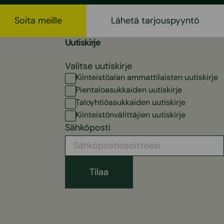
Soita meille
Lähetä tarjouspyyntö
Uutiskirje
Valitse uutiskirje
Kiinteistöalan ammattilaisten uutiskirje
Pientaloasukkaiden uutiskirje
Taloyhtiöasukkaiden uutiskirje
Kiinteistönvälittäjien uutiskirje
Sähköposti