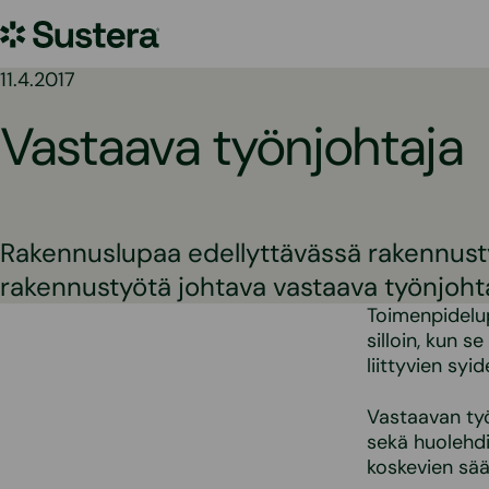
Siirry
Sustera
sisältöön
11.4.2017
Vastaava työnjohtaja
Rakennuslupaa edellyttävässä rakennust
rakennustyötä johtava vastaava työnjohta
Toimenpidelup
silloin, kun s
liittyvien sy
Vastaavan ty
sekä huolehd
koskevien sä