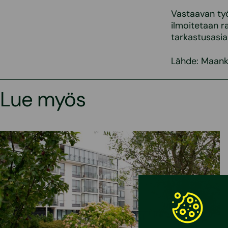
Vastaavan työ
ilmoitetaan r
tarkastusasia
Lähde: Maankä
Lue myös