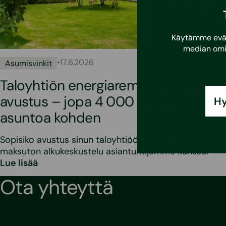
Käytämme eväst
median omi
•
17.6.2026
Asumisvinkit
Taloyhtiön energiaremonttiin uusi
avustus – jopa 4 000 euroa
Hy
asuntoa kohden
Sopisiko avustus sinun taloyhtiöösi? Varaa
maksuton alkukeskustelu asiantuntijamme kanssa!
Lue lisää
Ota yhteyttä