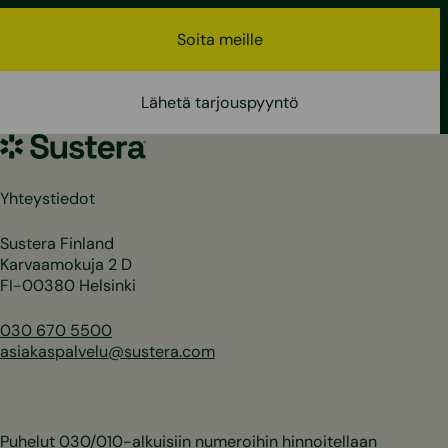
Soita meille
Lähetä tarjouspyyntö
Sustera
Yhteystiedot
Sustera Finland
Karvaamokuja 2 D
FI-00380 Helsinki
030 670 5500
asiakaspalvelu@sustera.com
Puhelut 030/010-alkuisiin numeroihin hinnoitellaan