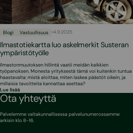
•
4.9.2025
Blogi
Vastuullisuus
Ilmastotiekartta luo askelmerkit Susteran
ympäristötyölle
Ilmastonmuutoksen hillintä vaatii meidän kaikkien
työpanoksen. Monesta yrityksestä tämä voi kuitenkin tuntua
haastavalta: mistä aloittaa, miten laskea päästöt oikein, ja
millaisia tavoitteita kannattaa asettaa?
Lue lisää
Ota yhteyttä
Palvelemme valtakunnallisessa palvelunumerossamme
arkisin klo 8-16.