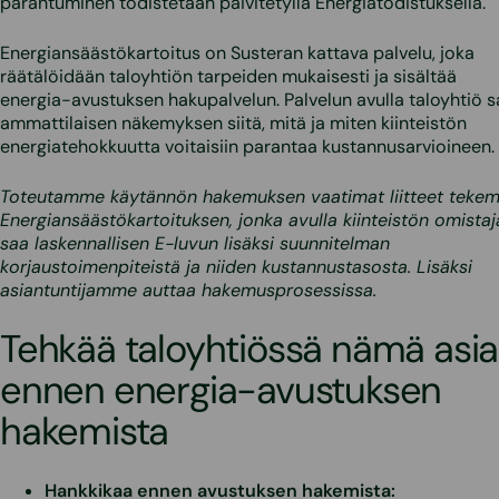
parantuminen todistetaan päivitetyllä Energiatodistuksella.
Energiansäästökartoitus on Susteran kattava palvelu, joka
räätälöidään taloyhtiön tarpeiden mukaisesti ja sisältää
energia-avustuksen hakupalvelun. Palvelun avulla taloyhtiö 
ammattilaisen näkemyksen siitä, mitä ja miten kiinteistön
energiatehokkuutta voitaisiin parantaa kustannusarvioineen.
Toteutamme käytännön hakemuksen vaatimat liitteet tekem
Energiansäästökartoituksen, jonka avulla kiinteistön omistaj
saa laskennallisen E-luvun lisäksi suunnitelman
korjaustoimenpiteistä ja niiden kustannustasosta. Lisäksi
asiantuntijamme auttaa hakemusprosessissa.
Tehkää taloyhtiössä nämä asia
ennen energia-avustuksen
hakemista
Hankkikaa ennen avustuksen hakemista: