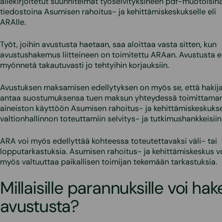
allekirjoitetut suunnitelmat työselvityksineen pdf-muotoisin
tiedostoina Asumisen rahoitus- ja kehittämiskeskukselle eli
ARAlle.
Työt, joihin avustusta haetaan, saa aloittaa vasta sitten, kun
avustushakemus liitteineen on toimitettu ARAan. Avustusta e
myönnetä takautuvasti jo tehtyihin korjauksiin.
Avustuksen maksamisen edellytyksen on myös se, että hakij
antaa suostumuksensa tuen maksun yhteydessä toimittama
aineiston käyttöön Asumisen rahoitus- ja kehittämiskeskukse
valtionhallinnon toteuttamiin selvitys- ja tutkimushankkeisiin
ARA voi myös edellyttää kohteessa toteutettavaksi väli- tai
lopputarkastuksia. Asumisen rahoitus- ja kehittämiskeskus v
myös valtuuttaa paikallisen toimijan tekemään tarkastuksia.
Millaisille parannuksille voi hak
avustusta?