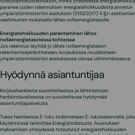
toteuttamiskustannuksiin, minkä yhteydessä energiatehokku
paranee uuden rakennuksen energiatehokkuudesta annetun
ympäristöministeriön asetuksen (1010/2017) 4 §:n asettamie
vaatimusten mukaiselle lähes nollaenergiatasolle.
Energiatehokkuuden parantaminen lähes
nollaenergiatasoisissa kohteissa
Jos rakennus täyttää jo lähes nollaenergiatason
rakentamisajankohtanaan, korjauksissa noudatetaan
ympäristöministeriön asetuksessa olevaa vähimmäistasoa.
Hyödynnä asiantuntijaa
Korjaushankkeita suunniteltaessa ja lähtötietojen
hankkimisvaiheessa on suositeltavaa hyödyntää
asiantuntijapalveluita.
Tukea haettaessa E-luku todennetaan E-lukulaskennalla, jok
käytännössä tarkoittaa Energiatodistusta. Avustuksen
maksamisen yhteydessä toteutunut energiatehokkuuden