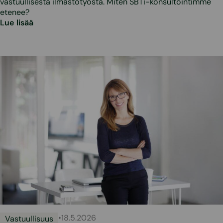
vastuullisesta ilmastotyöstä. Miten SBTi-konsultointimme
etenee?
Lue lisää
•
18.5.2026
Vastuullisuus