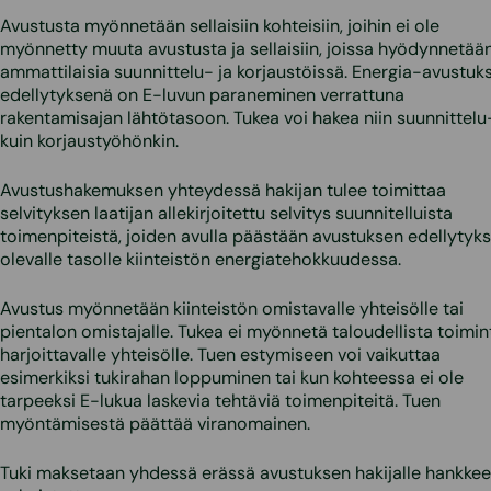
Avustusta myönnetään sellaisiin kohteisiin, joihin ei ole
myönnetty muuta avustusta ja sellaisiin, joissa hyödynnetää
ammattilaisia suunnittelu- ja korjaustöissä. Energia-avustuk
edellytyksenä on E-luvun paraneminen verrattuna
rakentamisajan lähtötasoon. Tukea voi hakea niin suunnittelu
kuin korjaustyöhönkin.
Avustushakemuksen yhteydessä hakijan tulee toimittaa
selvityksen laatijan allekirjoitettu selvitys suunnitelluista
toimenpiteistä, joiden avulla päästään avustuksen edellytyk
olevalle tasolle kiinteistön energiatehokkuudessa.
Avustus myönnetään kiinteistön omistavalle yhteisölle tai
pientalon omistajalle. Tukea ei myönnetä taloudellista toimin
harjoittavalle yhteisölle. Tuen estymiseen voi vaikuttaa
esimerkiksi tukirahan loppuminen tai kun kohteessa ei ole
tarpeeksi E-lukua laskevia tehtäviä toimenpiteitä. Tuen
myöntämisestä päättää viranomainen.
Tuki maksetaan yhdessä erässä avustuksen hakijalle hankke