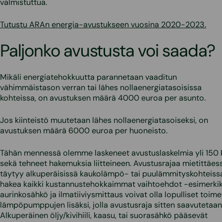
valmistuttua.
Tutustu ARAn energia-avustukseen vuosina 2020-2023.
Paljonko avustusta voi saada?
Mikäli energiatehokkuutta parannetaan vaaditun
vähimmäistason verran tai lähes nollaenergiatasoisissa
kohteissa, on avustuksen määrä 4000 euroa per asunto.
Jos kiinteistö muutetaan lähes nollaenergiatasoiseksi, on
avustuksen määrä 6000 euroa per huoneisto.
Tähän mennessä olemme laskeneet avustuslaskelmia yli 150 k
sekä tehneet hakemuksia liitteineen. Avustusrajaa mietittäes
täytyy alkuperäisissä kaukolämpö- tai puulämmityskohteiss
hakea kaikki kustannustehokkaimmat vaihtoehdot -esimerkik
aurinkosähkö ja ilmatiiviysmittaus voivat olla lopulliset toime
lämpöpumppujen lisäksi, jolla avustusraja sitten saavutetaan
Alkuperäinen öljy/kivihiili, kaasu, tai suorasähkö pääsevät