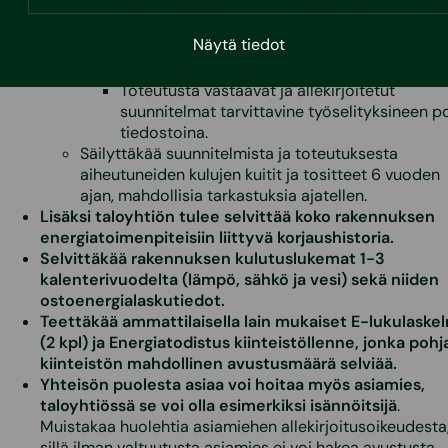
energiatehokkuuden parantumisen ja sen, et
muutokset on toteutettu.
Näytä tiedot
Avustuksen saajan selvitys toteutuneista
kustannuksista allekirjoitettuna.
Toteutusta vastaavat ja allekirjoitetut
suunnitelmat tarvittavine työselityksineen p
tiedostoina.
Säilyttäkää suunnitelmista ja toteutuksesta
aiheutuneiden kulujen kuitit ja tositteet 6 vuoden
ajan, mahdollisia tarkastuksia ajatellen.
Lisäksi taloyhtiön tulee selvittää koko rakennuksen
energiatoimenpiteisiin liittyvä korjaushistoria.
Selvittäkää rakennuksen kulutuslukemat 1-3
kalenterivuodelta (lämpö, sähkö ja vesi) sekä niiden
ostoenergialaskutiedot.
Teettäkää ammattilaisella lain mukaiset E-lukulaske
(2 kpl) ja Energiatodistus kiinteistöllenne, jonka pohj
kiinteistön mahdollinen avustusmäärä selviää.
Yhteisön puolesta asiaa voi hoitaa myös asiamies,
taloyhtiössä se voi olla esimerkiksi isännöitsijä
.
Muistakaa huolehtia asiamiehen allekirjoitusoikeudesta
sillä ilman valtuutusta asiamies ei voi hakea avustusta