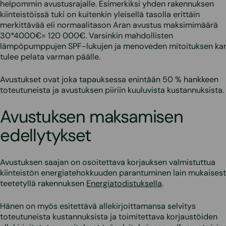
helpommin avustusrajalle. Esimerkiksi yhden rakennuksen
kiinteistöissä tuki on kuitenkin yleisellä tasolla erittäin
merkittävää eli normaalitason Aran avustus maksimimäärä
30*4000€= 120 000€. Varsinkin mahdollisten
lämpöpumppujen SPF-lukujen ja menoveden mitoituksen ka
tulee pelata varman päälle.
Avustukset ovat joka tapauksessa enintään 50 % hankkeen
toteutuneista ja avustuksen piiriin kuuluvista kustannuksista.
Avustuksen maksamisen
edellytykset
Avustuksen saajan on osoitettava korjauksen valmistuttua
kiinteistön energiatehokkuuden parantuminen lain mukaisest
teetetyllä rakennuksen
Energiatodistuksella
.
Hänen on myös esitettävä allekirjoittamansa selvitys
toteutuneista kustannuksista ja toimitettava korjaustöiden