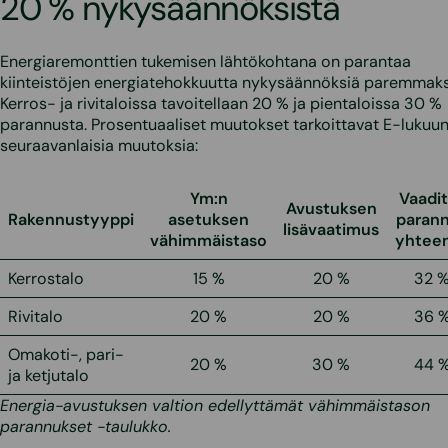
20 % nykysäännöksistä
Energiaremonttien tukemisen lähtökohtana on parantaa
kiinteistöjen energiatehokkuutta nykysäännöksiä paremmaks
Kerros- ja rivitaloissa tavoitellaan 20 % ja pientaloissa 30 %
parannusta. Prosentuaaliset muutokset tarkoittavat E-lukuu
seuraavanlaisia muutoksia:
Ym:n
Vaadi
Avustuksen
Rakennustyyppi
asetuksen
paran
lisävaatimus
vähimmäistaso
yhtee
Kerrostalo
15 %
20 %
32 
Rivitalo
20 %
20 %
36 
Omakoti-, pari-
20 %
30 %
44 
ja ketjutalo
Energia-avustuksen valtion edellyttämät vähimmäistason
parannukset -taulukko.