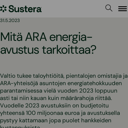
Siirry
Sustera
sisältöön
Va
31.5.2023
Mitä ARA energia-
avustus tarkoittaa?
Valtio tukee taloyhtiöitä, pientalojen omistajia ja
ARA-yhteisöjä asuntojen energiatehokkuuden
parantamisessa vielä vuoden 2023 loppuun
asti tai niin kauan kuin määrärahoja riittää.
Vuodelle 2023 avustuksiin on budjetoitu
yhteensä 100 miljoonaa euroa ja avustuksella
pystyy kattamaan jopa puolet hankkeiden
kustannuksista.