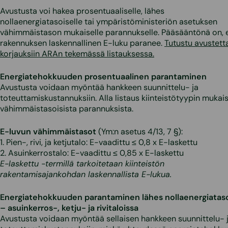
Avustusta voi hakea prosentuaaliselle, lähes
nollaenergiatasoiselle tai ympäristöministeriön asetuksen
vähimmäistason mukaiselle parannukselle. Pääsääntönä on, 
rakennuksen laskennallinen E-luku paranee.
Tutustu avustetta
korjauksiin ARAn tekemässä listauksessa.
Energiatehokkuuden prosentuaalinen parantaminen
Avustusta voidaan myöntää hankkeen suunnittelu- ja
toteuttamiskustannuksiin. Alla listaus kiinteistötyypin mukais
vähimmäistasoisista parannuksista.
E-luvun vähimmäistasot
(Ym:n asetus 4/13, 7 §):
1. Pien-, rivi, ja ketjutalo: E-vaadittu ≤ 0,8 x E-laskettu
2. Asuinkerrostalo: E-vaadittu ≤ 0,85 x E-laskettu
E-laskettu -termillä tarkoitetaan kiinteistön
rakentamisajankohdan laskennallista E-lukua.
Energiatehokkuuden parantaminen lähes nollaenergiataso
– asuinkerros-, ketju- ja rivitaloissa
Avustusta voidaan myöntää sellaisen hankkeen suunnittelu- 