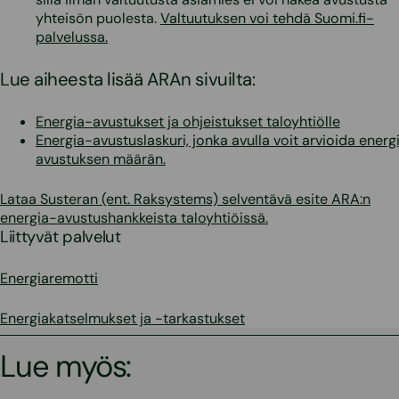
yhteisön puolesta.
Valtuutuksen voi tehdä Suomi.fi-
palvelussa.
Lue aiheesta lisää ARAn sivuilta:
Energia-avustukset ja ohjeistukset taloyhtiölle
Energia-avustuslaskuri, jonka avulla voit arvioida energ
avustuksen määrän.
Lataa Susteran (ent. Raksystems) selventävä esite ARA:n
energia-avustushankkeista taloyhtiöissä.
Liittyvät palvelut
Energiaremotti
Energiakatselmukset ja -tarkastukset
Lue myös: