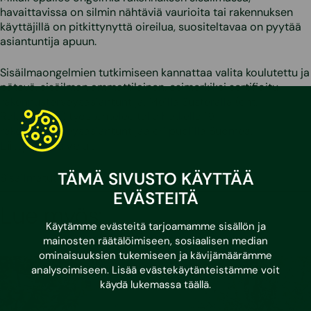
havaittavissa on silmin nähtäviä vaurioita tai rakennuksen
käyttäjillä on pitkittynyttä oireilua, suositeltavaa on pyytää
asiantuntija apuun.
Sisäilmaongelmien tutkimiseen kannattaa valita koulutettu ja
pätevä, sisäilman ammattilainen, esimerkiksi sertifioitu
rakennusterveysasiantuntija. Meillä Susteralla (ent.
Raksystems) työskentelee tällä hetkellä 19
rakennusterveysasiantuntijaa eri puolilla Suomea.
Liittyvät palvelut
TÄMÄ SIVUSTO KÄYTTÄÄ
Sisäilmatutkimus
EVÄSTEITÄ
Lue myös:
Käytämme evästeitä tarjoamamme sisällön ja
mainosten räätälöimiseen, sosiaalisen median
ominaisuuksien tukemiseen ja kävijämäärämme
analysoimiseen. Lisää evästekäytänteistämme voit
käydä lukemassa
täällä
.