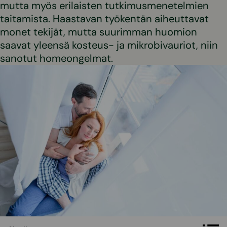
mutta myös erilaisten tutkimusmenetelmien
taitamista. Haastavan työkentän aiheuttavat
monet tekijät, mutta suurimman huomion
saavat yleensä kosteus- ja mikrobivauriot, niin
sanotut homeongelmat.
Sisällys