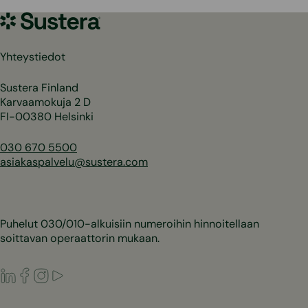
Sustera
Yhteystiedot
Sustera Finland
Karvaamokuja 2 D
FI-00380 Helsinki
030 670 5500
asiakaspalvelu@sustera.com
Puhelut 030/010-alkuisiin numeroihin hinnoitellaan
soittavan operaattorin mukaan.
LinkedIn
Facebook
Instagram
Youtube