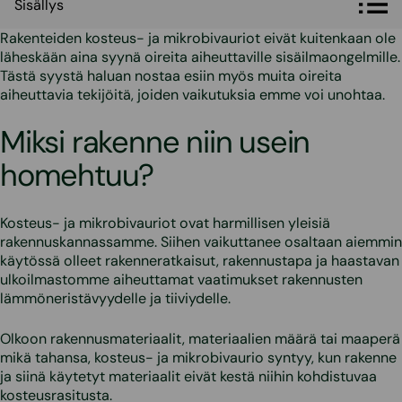
Sisällys
Rakenteiden kosteus- ja mikrobivauriot eivät kuitenkaan ole
läheskään aina syynä oireita aiheuttaville sisäilmaongelmille.
Tästä syystä haluan nostaa esiin myös muita oireita
aiheuttavia tekijöitä, joiden vaikutuksia emme voi unohtaa.
Miksi rakenne niin usein
homehtuu?
Kosteus- ja mikrobivauriot ovat harmillisen yleisiä
rakennuskannassamme. Siihen vaikuttanee osaltaan aiemmin
käytössä olleet rakenneratkaisut, rakennustapa ja haastavan
ulkoilmastomme aiheuttamat vaatimukset rakennusten
lämmöneristävyydelle ja tiiviydelle.
Olkoon rakennusmateriaalit, materiaalien määrä tai maaperä
mikä tahansa, kosteus- ja mikrobivaurio syntyy, kun rakenne
ja siinä käytetyt materiaalit eivät kestä niihin kohdistuvaa
kosteusrasitusta.