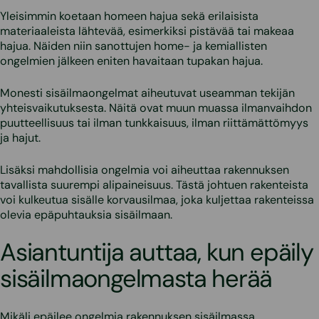
Yleisimmin koetaan homeen hajua sekä erilaisista
materiaaleista lähtevää, esimerkiksi pistävää tai makeaa
hajua. Näiden niin sanottujen home- ja kemiallisten
ongelmien jälkeen eniten havaitaan tupakan hajua.
Monesti sisäilmaongelmat aiheutuvat useamman tekijän
yhteisvaikutuksesta. Näitä ovat muun muassa ilmanvaihdon
puutteellisuus tai ilman tunkkaisuus, ilman riittämättömyys
ja hajut.
Lisäksi mahdollisia ongelmia voi aiheuttaa rakennuksen
tavallista suurempi alipaineisuus. Tästä johtuen rakenteista
voi kulkeutua sisälle korvausilmaa, joka kuljettaa rakenteissa
olevia epäpuhtauksia sisäilmaan.
Asiantuntija auttaa, kun epäily
sisäilmaongelmasta herää
Mikäli epäilee ongelmia rakennuksen sisäilmassa,