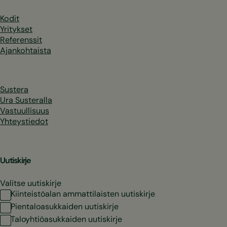
Kodit
Yritykset
Referenssit
Ajankohtaista
Sustera
Ura Susteralla
Vastuullisuus
Yhteystiedot
Uutiskirje
Valitse uutiskirje
Kiinteistöalan ammattilaisten uutiskirje
Pientaloasukkaiden uutiskirje
Taloyhtiöasukkaiden uutiskirje