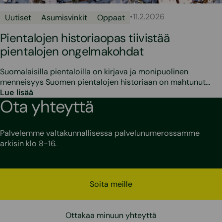
•
11.2.2026
Uutiset
Asumisvinkit
Oppaat
Pientalojen historiaopas tiivistää
pientalojen ongelmakohdat
Suomalaisilla pientaloilla on kirjava ja monipuolinen
menneisyys Suomen pientalojen historiaan on mahtunut…
Lue lisää
Ota yhteyttä
Palvelemme valtakunnallisessa palvelunumerossamme
arkisin klo 8-16.
Soita meille
Ottakaa minuun yhteyttä