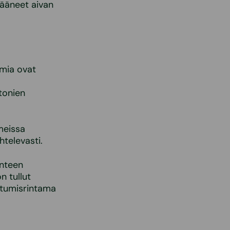
jääneet aivan
lmia ovat
tonien
meissa
htelevasti.
enteen
n tullut
oitumisrintama