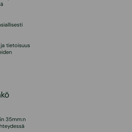
mä
iallisesti
ja tietoisuus
teiden
äkö
noin 35mm:n
 yhteydessä