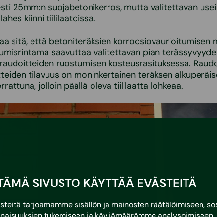
sesti 25mm:n suojabetonikerros, mutta valitettavan usei
 lähes kiinni tiililaatoissa.
aa sitä, että betoniteräksien korroosiovaurioitumisen 
umisrintama saavuttaa valitettavan pian terässyvyyde
raudoitteiden ruostumisen kosteusrasituksessa. Raudo
teiden tilavuus on moninkertainen teräksen alkuperäis
rrattuna, jolloin päällä oleva tiililaatta lohkeaa.
TÄMÄ SIVUSTO KÄYTTÄÄ EVÄSTEITÄ
eitä tarjoamamme sisällön ja mainosten räätälöimiseen, sos
naisuuksien tukemiseen ja kävijämäärämme analysoimiseen. 