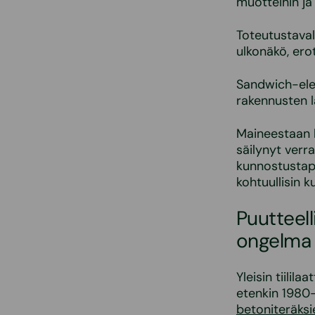
muotteihin ja 
Toteutustaval
ulkonäkö, ero
Sandwich-elem
rakennusten l
Maineestaan 
säilynyt verra
kunnostustapo
kohtuullisin k
Puutteel
ongelma
Yleisin tiili
etenkin 1980-
betoniteräks