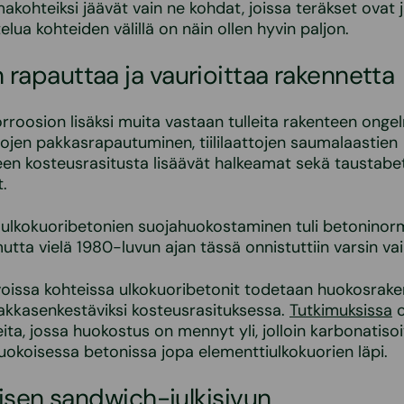
makohteiksi jäävät vain ne kohdat, joissa teräkset ovat 
elua kohteiden välillä on näin ollen hyvin paljon.
 rapauttaa ja vaurioittaa rakennetta
rroosion lisäksi muita vastaan tulleita rakenteen onge
attojen pakkasrapautuminen, tiililaattojen saumalaastien
en kosteusrasitusta lisäävät halkeamat sekä taustabe
.
ulkokuoribetonien suojahuokostaminen tuli betoninor
mutta vielä 1980-luvun ajan tässä onnistuttiin varsin vai
voissa kohteissa ulkokuoribetonit todetaan huokosrak
akkasenkestäviksi kosteusrasituksessa.
Tutkimuksissa
o
ita, jossa huokostus on mennyt yli, jolloin karbonatis
okoisessa betonissa jopa elementtiulkokuorien läpi.
taisen sandwich-julkisivun