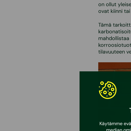
on ollut ylei
ovat kiinni tai
Tämä tarkoitt
karbonatisoit
mahdollistaa 
korroosiotuot
tilavuuteen ve
Käytämme eväst
median omi