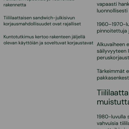
vapaasti hank
rakennetta
luonnollisest
Tiililaattaisen sandwich-julkisivun
korjausmahdollisuudet ovat rajalliset
1960–1970-luv
pinnoitettuja 
Kuntotutkimus kertoo rakenteen jäljellä
olevan käyttöiän ja soveltuvat korjaustavat
Alkuvaiheen el
säilyvyyteen l
peruskorjaus
Tärkeimmät el
pakkasenkestä
Tiililaat
muistutt
1980-luvulla 
vahvuisia tii