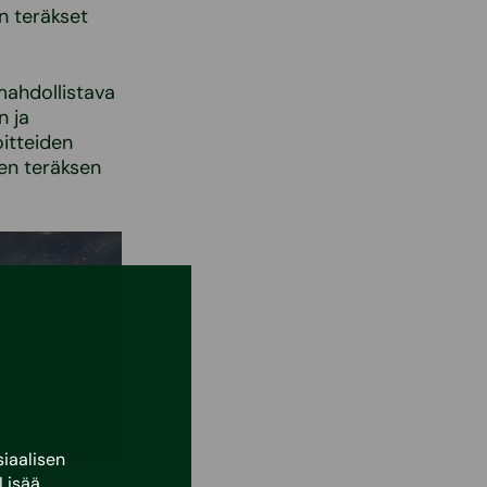
n teräkset
mahdollistava
n ja
itteiden
en teräksen
iaalisen
Lisää