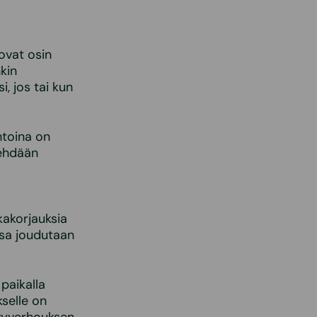
ovat osin
kin
, jos tai kun
htoina on
tehdään
kakorjauksia
ssa joudutaan
paikalla
selle on
evyverhouksen