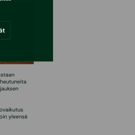
ät
astaan
iheutuneita
rjauksen
tovaikutus
loin yleensä