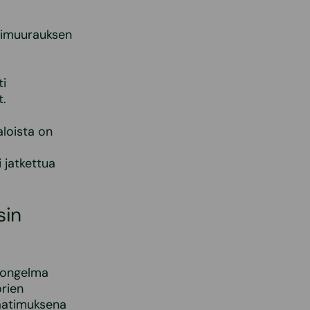
orimuurauksen
ti
t.
loista on
 jatkettua
sin
ä ongelma
orien
aatimuksena