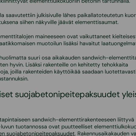
kiinnittyvät elementtiulkokuoriin betonin tartunnalla.
la saavutettiin julkisivulle lähes paikallatoteutetun ku
tuksena siihen näkyville jäävät elementtisaumat.
enttitalojen maineeseen ovat vaikuttaneet kielteises
aatikkomaisen muotoilun lisäksi havaitut laatuongelma
huolimatta suuri osa aikakauden sandwich-elementtita
ten hyvin. Lisäksi rakenteille on kehitetty tehokkaita
ja, joilla rakenteiden käyttöikää saadaan luotettavasti
ustannuksin.
liset suojabetonipeitepaksuudet ylei
laattapintaiseen sandwich-elementtirakenteeseen liittyv
luvun tuotannossa ovat puutteelliset elementtiulkoku
ien suojabetonipeitepaksuudet
. Rakennusaikakauden v