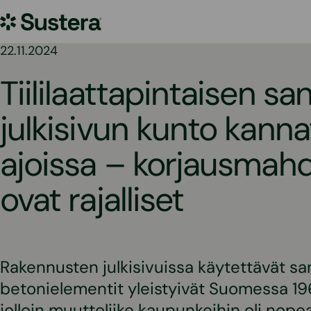
Siirry
Sustera
sisältöön
22.11.2024
Tiililaattapintaisen s
julkisivun kunto kanna
ajoissa – korjausmahd
ovat rajalliset
Rakennusten julkisivuissa käytettävät s
betonielementit yleistyivät Suomessa 19
jolloin muuttoliike kaupunkeihin oli nopea