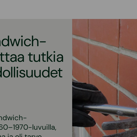
andwich-
ttaa tutkia
ollisuudet
andwich-
60–1970-luvuilla,
a ja oli tarve