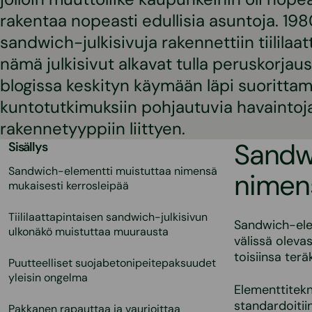
rakentaa nopeasti edullisia asuntoja. 198
sandwich-julkisivuja rakennettiin tiililaat
nämä julkisivut alkavat tulla peruskorjau
blogissa keskityn käymään läpi suoritt
kuntotutkimuksiin pohjautuvia havaintoj
rakennetyyppiin liittyen.
Sandw
Sisällys
Sandwich-elementti muistuttaa nimensä
nimens
mukaisesti kerrosleipää
Tiililaattapintaisen sandwich-julkisivun
Sandwich-elem
ulkonäkö muistuttaa muurausta
välissä oleva
toisiinsa teräk
Puutteelliset suojabetonipeitepaksuudet
yleisin ongelma
Elementtitekn
standardoitiin
Pakkanen rapauttaa ja vaurioittaa