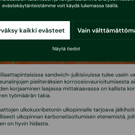
evästekäytänteistämme voit käydä lukemassa
täällä
.
väksy kaikki evästeet
Vain välttämättöm
Näytä tiedot
lilaattapintaisissa sandwich-julkisivuissa tulee usein v
eunalinjojen pieliteräksien korroosiovaurioitumisesta a
iden korjaaminen laajassa mittakaavassa on kallista ko
ren työmäärän takia.
ilaattojen ulkokuoribetonin ulkopinnalle tarjoava jälkihoi
llisesti ulkopinnan karbonatisoitumisen etenemistä, jol
n on hyvin hidasta.