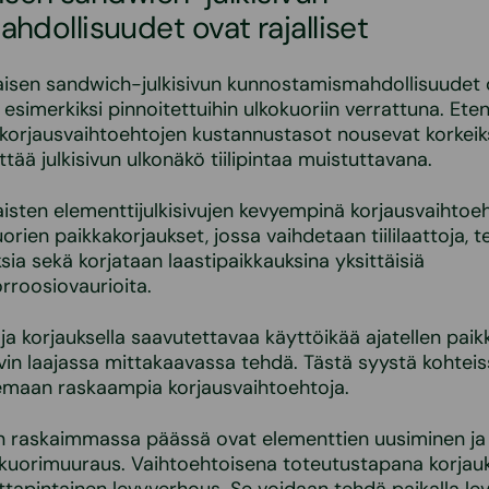
hdollisuudet ovat rajalliset
ntaisen sandwich-julkisivun kunnostamismahdollisuudet 
esimerkiksi pinnoitettuihin ulkokuoriin verrattuna. Eten
orjausvaihtoehtojen kustannustasot nousevat korkeiksi
ttää julkisivun ulkonäkö tiilipintaa muistuttavana.
ntaisten elementtijulkisivujen kevyempinä korjausvaihtoe
orien paikkakorjaukset, jossa vaihdetaan tiililaattoja, 
ia sekä korjataan laastipaikkauksina yksittäisiä
rroosiovaurioita.
ja korjauksella saavutettavaa käyttöikää ajatellen paik
vin laajassa mittakaavassa tehdä. Tästä syystä kohtei
semaan raskaampia korjausvaihtoehtoja.
n raskaimmassa päässä ovat elementtien uusiminen ja 
kuorimuuraus. Vaihtoehtoisena toteutustapana korjauk
laattapintainen levyverhous. Se voidaan tehdä paikalla l