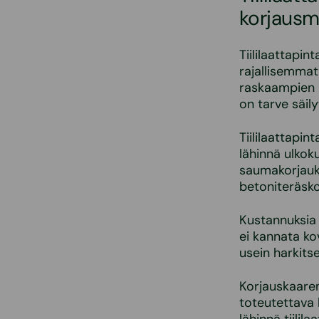
korjausma
Tiililaattapi
rajallisemmat 
raskaampien k
on tarve säily
Tiililaattapi
lähinnä ulkoku
saumakorjauks
betoniteräsko
Kustannuksia 
ei kannata ko
usein harkit
Korjauskaare
toteutettava 
lähinnä tiili