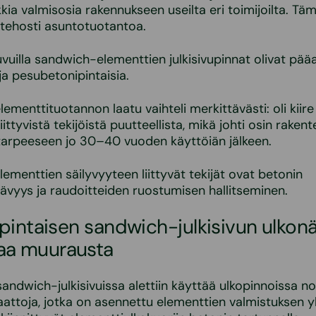
kia valmisosia rakennukseen useilta eri toimijoilta. Tä
i tehosti asuntotuotantoa.
uilla sandwich-elementtien julkisivupinnat olivat pääas
ja pesubetonipintaisia.
ementtituotannon laatu vaihteli merkittävästi: oli kiire 
iittyvistä tekijöistä puutteellista, mikä johti osin raken
tarpeeseen jo 30–40 vuoden käyttöiän jälkeen.
ementtien säilyvyyteen liittyvät tekijät ovat betonin
vyys ja raudoitteiden ruostumisen hallitseminen.
tapintaisen sandwich-julkisivun ulkon
aa muurausta
sandwich-julkisivuissa alettiin käyttää ulkopinnoissa 
lilaattoja, jotka on asennettu elementtien valmistuksen