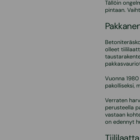
Tällöin ongel
pintaan. Vaiht
Pakkanen
Betoniteräsko
olleet tiilila
taustarakente
pakkasvauriot
Vuonna 1980 
pakolliseksi, 
Verraten har
perusteella p
vastaan kohte
on edennyt hu
Tiililaat