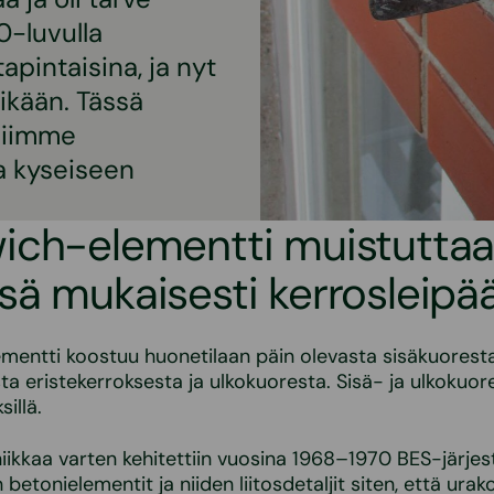
0-luvulla
tapintaisina, ja nyt
sikään. Tässä
amiimme
a kyseiseen
ich-elementti muistutta
ä mukaisesti kerrosleipä
entti koostuu huonetilaan päin olevasta sisäkuoresta
sta eristekerroksesta ja ulkokuoresta. Sisä- ja ulkokuor
sillä.
iikkaa varten kehitettiin vuosina 1968–1970 BES-järjes
 betonielementit ja niiden liitosdetaljit siten, että urako