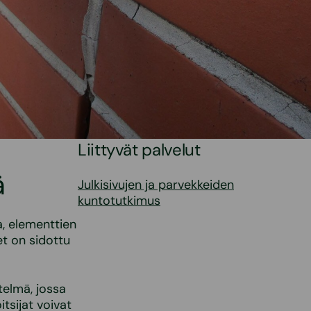
a
Liittyvät palvelut
ä
Julkisivujen ja parvekkeiden
kuntotutkimus
, elementtien
et on sidottu
telmä, jossa
itsijat voivat