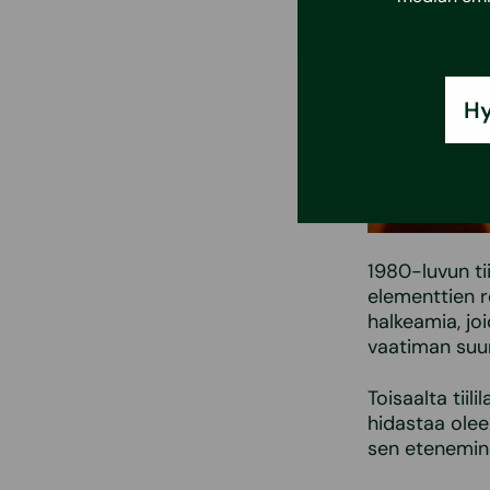
Hy
1980-luvun tii
elementtien r
halkeamia, jo
vaatiman suu
Toisaalta tiil
hidastaa olee
sen etenemine