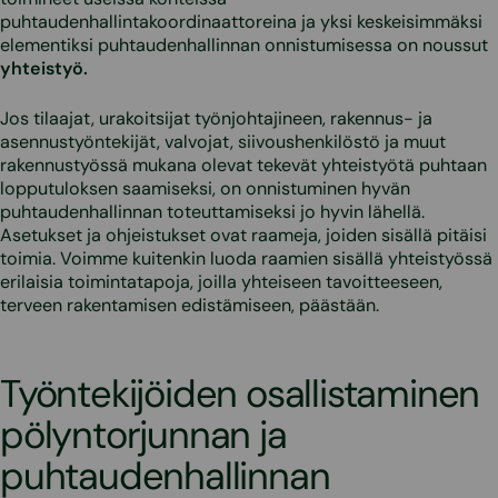
puhtaudenhallintakoordinaattoreina ja yksi keskeisimmäksi
elementiksi puhtaudenhallinnan onnistumisessa on noussut
yhteistyö.
Jos tilaajat, urakoitsijat työnjohtajineen, rakennus- ja
asennustyöntekijät, valvojat, siivoushenkilöstö ja muut
rakennustyössä mukana olevat tekevät yhteistyötä puhtaan
lopputuloksen saamiseksi, on onnistuminen hyvän
puhtaudenhallinnan toteuttamiseksi jo hyvin lähellä.
Asetukset ja ohjeistukset ovat raameja, joiden sisällä pitäisi
toimia. Voimme kuitenkin luoda raamien sisällä yhteistyössä
erilaisia toimintatapoja, joilla yhteiseen tavoitteeseen,
terveen rakentamisen edistämiseen, päästään.
Työntekijöiden osallistaminen
pölyntorjunnan ja
puhtaudenhallinnan