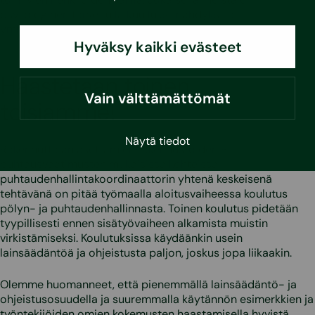
psykologinen tarve tulla kuulluksi, nähdyksi ja
ymmärretyksi.
Hyväksy kaikki evästeet
Haastetaan toinen
Vain välttämättömät
toisiamme!
Näytä tiedot
Rakennuttajan asettamien rakennustöiden P1-
puhtausvaatimusten mukaisissa kohteissa
puhtaudenhallintakoordinaattorin yhtenä keskeisenä
tehtävänä on pitää työmaalla aloitusvaiheessa koulutus
pölyn- ja puhtaudenhallinnasta. Toinen koulutus pidetään
tyypillisesti ennen sisätyövaiheen alkamista muistin
virkistämiseksi. Koulutuksissa käydäänkin usein
lainsäädäntöä ja ohjeistusta paljon, joskus jopa liikaakin.
Olemme huomanneet, että pienemmällä lainsäädäntö- ja
ohjeistusosuudella ja suuremmalla käytännön esimerkkien ja
työntekijöiden omien kokemusten haastamisella hyvistä