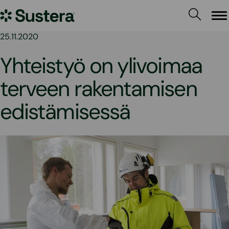
Siirry
Sustera
sisältöön
Va
25.11.2020
Yhteistyö on ylivoimaa
terveen rakentamisen
edistämisessä