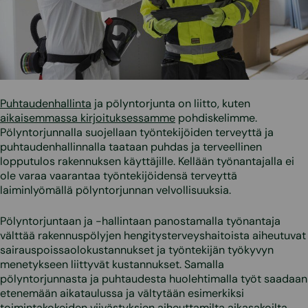
Puhtaudenhallinta
ja pölyntorjunta on liitto, kuten
aikaisemmassa kirjoituksessamme
pohdiskelimme.
Pölyntorjunnalla suojellaan työntekijöiden terveyttä ja
puhtaudenhallinnalla taataan puhdas ja terveellinen
lopputulos rakennuksen käyttäjille. Kellään työnantajalla ei
ole varaa vaarantaa työntekijöidensä terveyttä
laiminlyömällä pölyntorjunnan velvollisuuksia.
Pölyntorjuntaan ja -hallintaan panostamalla työnantaja
välttää rakennuspölyjen hengitysterveyshaitoista aiheutuvat
sairauspoissaolokustannukset ja työntekijän työkyvyn
menetykseen liittyvät kustannukset. Samalla
pölyntorjunnasta ja puhtaudesta huolehtimalla työt saadaan
etenemään aikataulussa ja vältytään esimerkiksi
toimintakokeiden viivästyksien aiheuttamilta aikasakoilta.