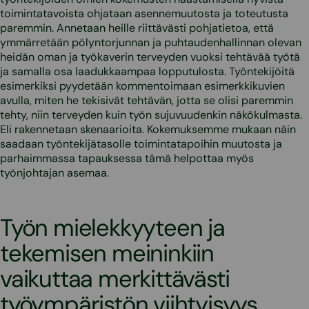
toimintatavoista ohjataan asennemuutosta ja toteutusta
paremmin. Annetaan heille riittävästi pohjatietoa, että
ymmärretään pölyntorjunnan ja puhtaudenhallinnan olevan
heidän oman ja työkaverin terveyden vuoksi tehtävää työtä
ja samalla osa laadukkaampaa lopputulosta. Työntekijöitä
esimerkiksi pyydetään kommentoimaan esimerkkikuvien
avulla, miten he tekisivät tehtävän, jotta se olisi paremmin
tehty, niin terveyden kuin työn sujuvuudenkin näkökulmasta.
Eli rakennetaan skenaarioita. Kokemuksemme mukaan näin
saadaan työntekijätasolle toimintatapoihin muutosta ja
parhaimmassa tapauksessa tämä helpottaa myös
työnjohtajan asemaa.
Työn mielekkyyteen ja
tekemisen meininkiin
vaikuttaa merkittävästi
työympäristön viihtyisyys,