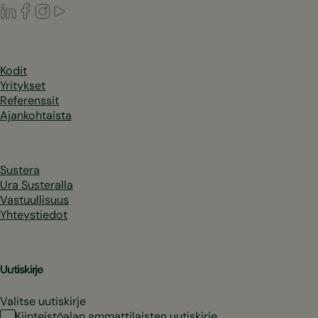
LinkedIn
Facebook
Instagram
Youtube
Kodit
Yritykset
Referenssit
Ajankohtaista
Sustera
Ura Susteralla
Vastuullisuus
Yhteystiedot
Uutiskirje
Valitse uutiskirje
Kiinteistöalan ammattilaisten uutiskirje