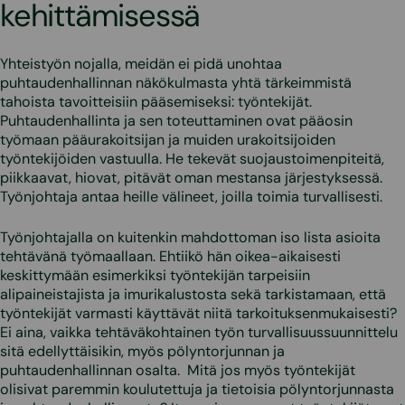
kehittämisessä
Yhteistyön nojalla, meidän ei pidä unohtaa
puhtaudenhallinnan näkökulmasta yhtä tärkeimmistä
tahoista tavoitteisiin pääsemiseksi: työntekijät.
Puhtaudenhallinta ja sen toteuttaminen ovat pääosin
työmaan pääurakoitsijan ja muiden urakoitsijoiden
työntekijöiden vastuulla. He tekevät suojaustoimenpiteitä,
piikkaavat, hiovat, pitävät oman mestansa järjestyksessä.
Työnjohtaja antaa heille välineet, joilla toimia turvallisesti.
Työnjohtajalla on kuitenkin mahdottoman iso lista asioita
tehtävänä työmaallaan. Ehtiikö hän oikea-aikaisesti
keskittymään esimerkiksi työntekijän tarpeisiin
alipaineistajista ja imurikalustosta sekä tarkistamaan, että
työntekijät varmasti käyttävät niitä tarkoituksenmukaisesti?
Ei aina, vaikka tehtäväkohtainen työn turvallisuussuunnittelu
sitä edellyttäisikin, myös pölyntorjunnan ja
puhtaudenhallinnan osalta. Mitä jos myös työntekijät
olisivat paremmin koulutettuja ja tietoisia pölyntorjunnasta