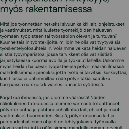
myös rakentamisessa
Mitä jos työnnetään hetkeksi sivuun kaikki lait, ohjeistukset
ja vaatimukset, mitä luulette työntekijöiden haluavan
työmaan, työpisteen tai työssäolon olevan ja tuntuvan?
Kuunneltaisiin työntekijöitä, milloin he olisivat tyytyväisiä
työskentelyolosuhteisiin. Voisimme veikata heidän haluavan
siistiä työympäristöä, jossa tarvikkeet olisivat siististi
järjestyksessä kuormalavoilla ja työkalut lähellä. Uskomme
myös heidän haluavan työpisteensä pölyn määrän ilmassa
mahdollisimman pieneksi, jotta työtä ei tarvitsisi keskeyttää,
kun tilassa ei pahimmillaan näe pölyn takia, saatikka
hampaissa narskuisi kiviaines lounasta syödessä.
Korjatkaa ihmeessä, jos olemme väärässä! Näiden
näkökulmien toteutuessa olemme varmasti toteuttaneet
pölyntorjuntaa ja puhtaudenhallintaa lait, ohjeet ja muut
vaatimukset huomioiden. Siispä, pölyntorjunnan lait ja
puhtaudenhallinnan ohjeet on tehty jokaista työmaalla
olevaa varten, jotta pääsisimme mahdollisimman terveinä