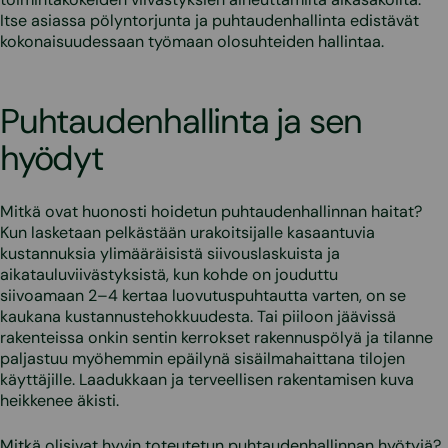
Itse asiassa pölyntorjunta ja puhtaudenhallinta edistävät
kokonaisuudessaan työmaan olosuhteiden hallintaa.
Puhtaudenhallinta ja sen
hyödyt
Mitkä ovat huonosti hoidetun puhtaudenhallinnan haitat?
Kun lasketaan pelkästään urakoitsijalle kasaantuvia
kustannuksia ylimääräisistä siivouslaskuista ja
aikatauluviivästyksistä, kun kohde on jouduttu
siivoamaan 2–4 kertaa luovutuspuhtautta varten, on se
kaukana kustannustehokkuudesta. Tai piiloon jäävissä
rakenteissa onkin sentin kerrokset rakennuspölyä ja tilanne
paljastuu myöhemmin epäilynä sisäilmahaittana tilojen
käyttäjille. Laadukkaan ja terveellisen rakentamisen kuva
heikkenee äkisti.
Mitkä olisivat hyvin toteutetun puhtaudenhallinnan hyötyjä?