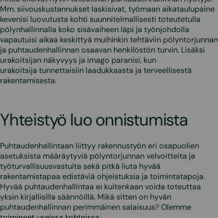
Mm. siivouskustannukset laskisivat, työmaan aikataulupaine
kevenisi luovutusta kohti suunnitelmallisesti toteutetulla
pölynhallinnalla koko sisävaiheen läpi ja työnjohdolla
vapautuisi aikaa keskittyä muihinkin tehtäviin pölyntorjunnan
ja puhtaudenhallinnan osaavan henkilöstön turvin. Lisäksi
urakoitsijan näkyvyys ja imago paranisi, kun
urakoitsija tunnettaisiin laadukkaasta ja terveellisestä
rakentamisesta.
Yhteistyö luo onnistumista
Puhtaudenhallintaan liittyy rakennustyön eri osapuolien
asetuksista määräytyviä pölyntorjunnan velvoitteita ja
työturvallisuusvastuita sekä pitkä liuta hyvää
rakentamistapaa edistäviä ohjeistuksia ja toimintatapoja.
Hyvää puhtaudenhallintaa ei kuitenkaan voida toteuttaa
yksin kirjallisilla säännöillä. Mikä sitten on hyvän
puhtaudenhallinnan perimmäinen salaisuus? Olemme
toimineet useissa kohteissa