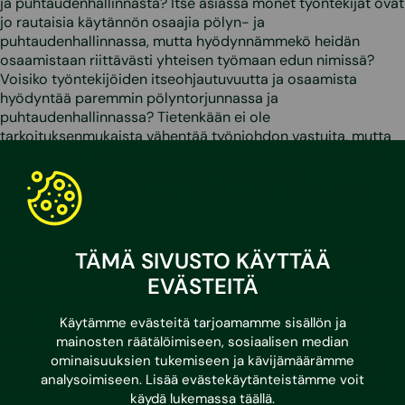
ja puhtaudenhallinnasta? Itse asiassa monet työntekijät ovat
jo rautaisia käytännön osaajia pölyn- ja
puhtaudenhallinnassa, mutta hyödynnämmekö heidän
osaamistaan riittävästi yhteisen työmaan edun nimissä?
Voisiko työntekijöiden itseohjautuvuutta ja osaamista
hyödyntää paremmin pölyntorjunnassa ja
puhtaudenhallinnassa? Tietenkään ei ole
tarkoituksenmukaista vähentää työnjohdon vastuita, mutta
ei myöskään ole tarkoituksenmukaista jättää käyttämättä
työntekijöillä piilossa olevaa potentiaalia työn
turvallisuuden, tehokkuuden, laadun ja taloudellisuuden
kehittämisessä.
Työturvallisuuskulttuurin kehittäminen, ottaen huomioon
TÄMÄ SIVUSTO KÄYTTÄÄ
myös pölyntorjunta ja puhtaudenhallinta, tapahtuu
EVÄSTEITÄ
yhteistyössä. Koulutus antaa tilaa muutokselle paremmasta
työturvallisuuskulttuurista ja -teoista. Tehdään yhdessä
Käytämme evästeitä tarjoamamme sisällön ja
työtä sekä työntekijöiden että työnjohdon ammattitaidon
mainosten räätälöimiseen, sosiaalisen median
kehittämiseksi nykyrakentamisen vaatimusten mukaiseksi.
ominaisuuksien tukemiseen ja kävijämäärämme
Jotta työturvallisuuskulttuuri pääsee aidosti kehittymään
analysoimiseen. Lisää evästekäytänteistämme voit
työmailla, tarvitsemme vuorovaikutuksellisuutta työmaalla
käydä lukemassa
täällä
.
toimivien henkilöiden välillä. Jokaisella meistä on