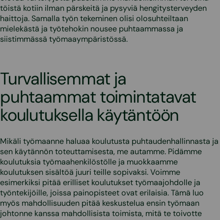
töistä kotiin ilman pärskeitä ja pysyviä hengitysterveyden
haittoja. Samalla työn tekeminen olisi olosuhteiltaan
mielekästä ja työtehokin nousee puhtaammassa ja
siistimmässä työmaaympäristössä.
Turvallisemmat ja
puhtaammat toimintatavat
koulutuksella käytäntöön
Mikäli työmaanne haluaa koulutusta puhtaudenhallinnasta ja
sen käytännön toteuttamisesta, me autamme. Pidämme
koulutuksia työmaahenkilöstölle ja muokkaamme
koulutuksen sisältöä juuri teille sopivaksi. Voimme
esimerkiksi pitää erilliset koulutukset työmaajohdolle ja
työntekijöille, joissa painopisteet ovat erilaisia. Tämä luo
myös mahdollisuuden pitää keskustelua ensin työmaan
johtonne kanssa mahdollisista toimista, mitä te toivotte