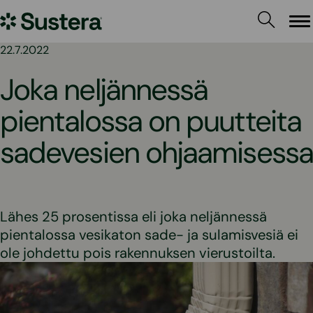
Siirry
Sustera
sisältöön
Va
22.7.2022
Joka neljännessä
pientalossa on puutteita
sadevesien ohjaamisessa
Lähes 25 prosentissa eli joka neljännessä
pientalossa vesikaton sade- ja sulamisvesiä ei
ole johdettu pois rakennuksen vierustoilta.