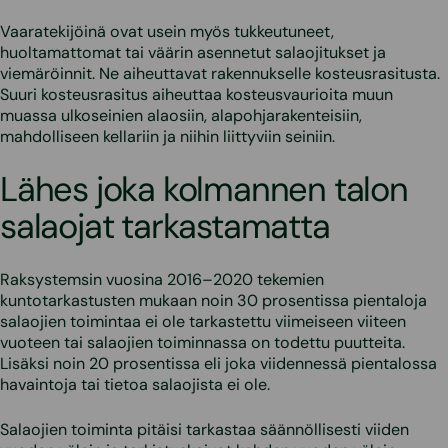
Vaaratekijöinä ovat usein myös tukkeutuneet,
huoltamattomat tai väärin asennetut salaojitukset ja
viemäröinnit. Ne aiheuttavat rakennukselle kosteusrasitusta.
Suuri kosteusrasitus aiheuttaa kosteusvaurioita muun
muassa ulkoseinien alaosiin, alapohjarakenteisiin,
mahdolliseen kellariin ja niihin liittyviin seiniin.
Lähes joka kolmannen talon
salaojat tarkastamatta
Raksystemsin vuosina 2016–2020 tekemien
kuntotarkastusten mukaan noin 30 prosentissa pientaloja
salaojien toimintaa ei ole tarkastettu viimeiseen viiteen
vuoteen tai salaojien toiminnassa on todettu puutteita.
Lisäksi noin 20 prosentissa eli joka viidennessä pientalossa
havaintoja tai tietoa salaojista ei ole.
Salaojien toiminta pitäisi tarkastaa säännöllisesti viiden