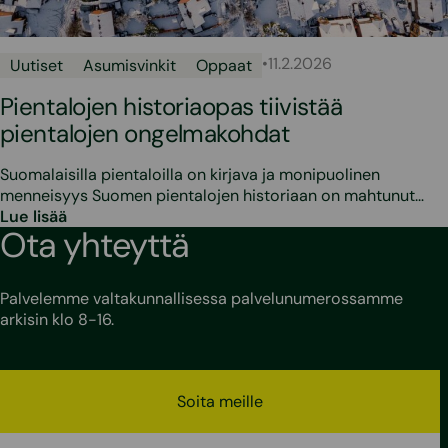
•
11.2.2026
Uutiset
Asumisvinkit
Oppaat
Pientalojen historiaopas tiivistää
pientalojen ongelmakohdat
Suomalaisilla pientaloilla on kirjava ja monipuolinen
menneisyys Suomen pientalojen historiaan on mahtunut…
Lue lisää
Ota yhteyttä
Palvelemme valtakunnallisessa palvelunumerossamme
arkisin klo 8-16.
Soita meille