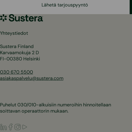
Lähetä tarjouspyyntö
Sustera
Yhteystiedot
Sustera Finland
Karvaamokuja 2 D
FI-00380 Helsinki
030 670 5500
asiakaspalvelu@sustera.com
Puhelut 030/010-alkuisiin numeroihin hinnoitellaan
soittavan operaattorin mukaan.
LinkedIn
Facebook
Instagram
Youtube