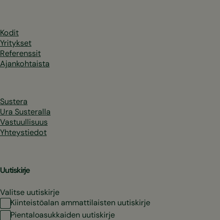
Kodit
Yritykset
Referenssit
Ajankohtaista
Sustera
Ura Susteralla
Vastuullisuus
Yhteystiedot
Uutiskirje
Valitse uutiskirje
Kiinteistöalan ammattilaisten uutiskirje
Pientaloasukkaiden uutiskirje