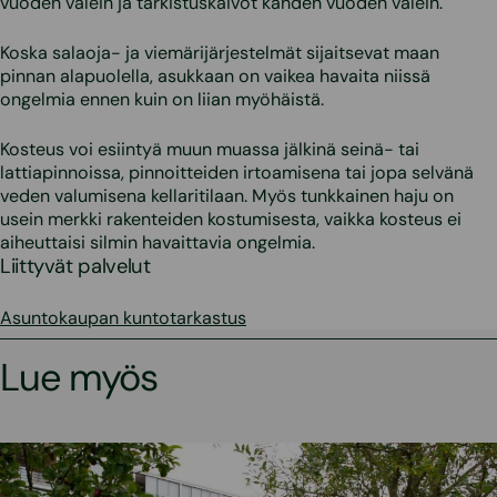
vuoden välein ja tarkistuskaivot kahden vuoden välein.
Koska salaoja- ja viemärijärjestelmät sijaitsevat maan
pinnan alapuolella, asukkaan on vaikea havaita niissä
ongelmia ennen kuin on liian myöhäistä.
Kosteus voi esiintyä muun muassa jälkinä seinä- tai
lattiapinnoissa, pinnoitteiden irtoamisena tai jopa selvänä
veden valumisena kellaritilaan. Myös tunkkainen haju on
usein merkki rakenteiden kostumisesta, vaikka kosteus ei
aiheuttaisi silmin havaittavia ongelmia.
Liittyvät palvelut
Asuntokaupan kuntotarkastus
Lue myös