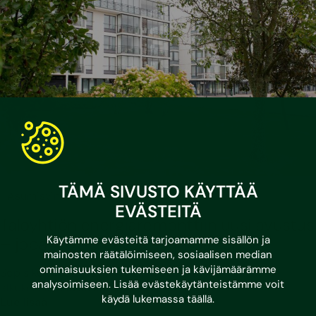
TÄMÄ SIVUSTO KÄYTTÄÄ
•
17.6.2026
Asumisvinkit
EVÄSTEITÄ
Taloyhtiön energiaremonttiin uusi avustus
Käytämme evästeitä tarjoamamme sisällön ja
– jopa 4 000 euroa asuntoa kohden
mainosten räätälöimiseen, sosiaalisen median
ominaisuuksien tukemiseen ja kävijämäärämme
Sopisiko avustus sinun taloyhtiöösi? Varaa maksuton
analysoimiseen. Lisää evästekäytänteistämme voit
alkukeskustelu asiantuntijamme kanssa!
käydä lukemassa
täällä
.
Lue lisää