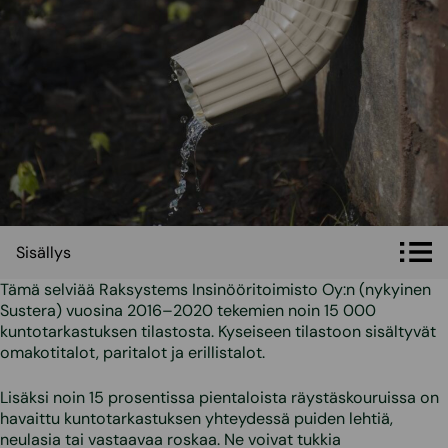
Sisällys
Sisällys
Tämä selviää Raksystems Insinööritoimisto Oy:n (nykyinen
Sustera) vuosina 2016–2020 tekemien noin 15 000
kuntotarkastuksen tilastosta. Kyseiseen tilastoon sisältyvät
omakotitalot, paritalot ja erillistalot.
Lisäksi noin 15 prosentissa pientaloista räystäskouruissa on
havaittu kuntotarkastuksen yhteydessä puiden lehtiä,
neulasia tai vastaavaa roskaa. Ne voivat tukkia