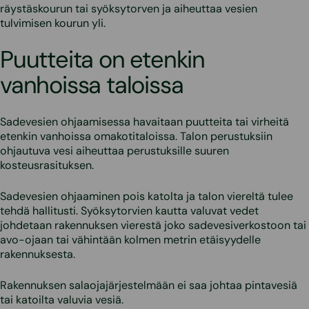
räystäskourun tai syöksytorven ja aiheuttaa vesien
tulvimisen kourun yli.
Puutteita on etenkin
vanhoissa taloissa
Sadevesien ohjaamisessa havaitaan puutteita tai virheitä
etenkin vanhoissa omakotitaloissa. Talon perustuksiin
ohjautuva vesi aiheuttaa perustuksille suuren
kosteusrasituksen.
Sadevesien ohjaaminen pois katolta ja talon viereltä tulee
tehdä hallitusti. Syöksytorvien kautta valuvat vedet
johdetaan rakennuksen vierestä joko sadevesiverkostoon tai
avo-ojaan tai vähintään kolmen metrin etäisyydelle
rakennuksesta.
Rakennuksen salaojajärjestelmään ei saa johtaa pintavesiä
tai katoilta valuvia vesiä.