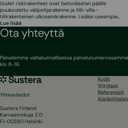
Uudet riskirakenteet ovat betonilaatan päälle
puukoolattu välipohjarakenne ja tiili–villa–
tiilirakenteinen ulkoseinärakenne. Lisäksi useampia…
Lue lisää
Ota yhteyttä
Palvelemme valtakunnallisessa palvelunumerossamme 
klo 8-16.
Sustera
Kodit
Yritykset
Referenssit
Yhteystiedot
Ajankohtaist
Sustera Finland
Karvaamokuja 2 D
FI-00380 Helsinki