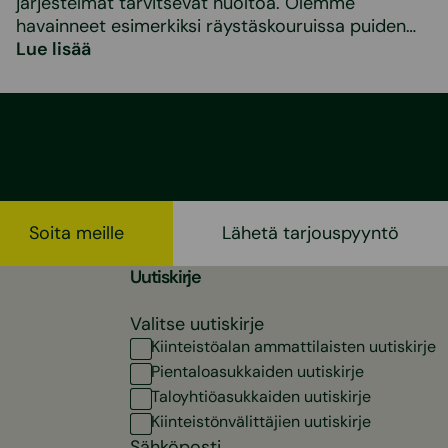
järjestelmät tarvitsevat huoltoa. Olemme
havainneet esimerkiksi räystäskouruissa puiden…
Lue lisää
Soita meille
Lähetä tarjouspyyntö
Uutiskirje
Valitse uutiskirje
Kiinteistöalan ammattilaisten uutiskirje
Pientaloasukkaiden uutiskirje
Taloyhtiöasukkaiden uutiskirje
Kiinteistönvälittäjien uutiskirje
Sähköposti