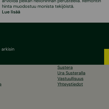
arvioida pelkän neliöhinnan perusteella. Remontin
hinta muodostuu monista tekijöistä.
Lue lisää
arkisin
Sustera
Ura Susteralla
Vastuullisuus
a
Yhteystiedot