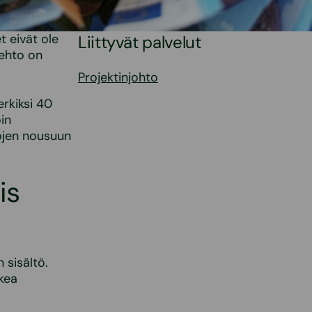
t eivät ole
Liittyvät palvelut
oehto on
Projektinjohto
erkiksi 40
in
tojen nousuun
is
 sisältö.
kea