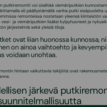
 putkiremontti voi sisältää viemäriputkien kunnostam
ukittamalla eli päällystämällä vanha putki sisäpuolelta 
jemmissa remonteissa nostetaan yleensä kiinteistön va
n vesi- ja viemäriputkien lisäksi kylpyhuoneet ja nykyai
tön järjestelmiä sekä yleisiä tiloja.
ket ovat liian huonossa kunnossa, n
nen on ainoa vaihtoehto ja kevyempi
us voidaan unohtaa.
montin hintaan vaikuttavia tekijöitä ovat rakennusmater
lanne.
ellisen järkevä putkiremon
 suunnitelmallisuutta