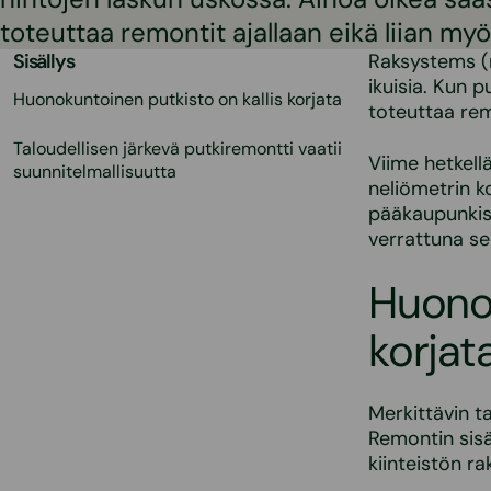
toteuttaa remontit ajallaan eikä liian my
Sisällys
Raksystems (n
ikuisia. Kun 
Huonokuntoinen putkisto on kallis korjata
toteuttaa remo
Taloudellisen järkevä putkiremontti vaatii
Viime hetkell
suunnitelmallisuutta
neliömetrin k
pääkaupunkise
verrattuna se
Huonok
korjat
Merkittävin t
Remontin sisä
kiinteistön r