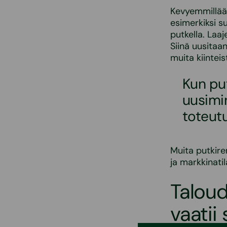
Kevyemmillään
esimerkiksi s
putkella. Laa
Siinä uusitaa
muita kiinteis
Kun put
uusimi
toteut
Muita putkire
ja markkinati
Taloud
vaatii