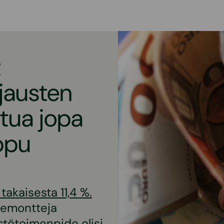
t
jausten
itua jopa
ppu
akaisesta 11,4 %.
remontteja
stötoimenpide olisi