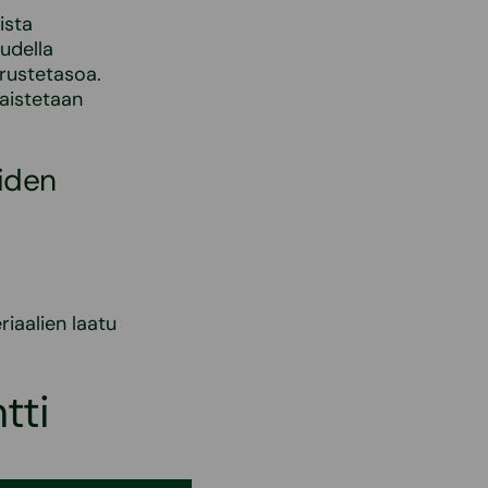
ista
uudella
rustetasoa.
kaistetaan
iiden
iaalien laatu
tti