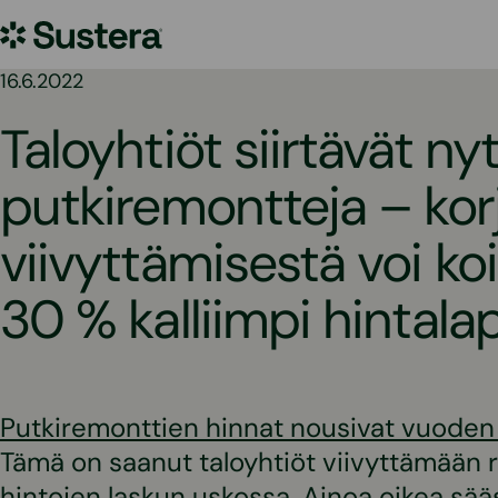
Siirry
Sustera
sisältöön
16.6.2022
Taloyhtiöt siirtävät ny
putkiremontteja – kor
viivyttämisestä voi ko
30 % kalliimpi hintala
Putkiremonttien hinnat nousivat vuoden t
Tämä on saanut taloyhtiöt viivyttämään 
hintojen laskun uskossa. Ainoa oikea sää