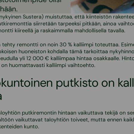
öhään.
ykyinen Sustera) muistuttaa, että kiinteistön rakentee
putkiremonttia siirretään tarpeeksi pitkään, ainoa vaiht
ntti kiireellä ja raskaimmalla mahdollisella tavalla.
ä tehty remontti on noin 30 % kalliimpi toteuttaa. Esim
okoisen huoneiston kohdalla tämä tarkoittaa nykyhinno
udulla yli 12 000 € kalliimpaa hintaa osakkaalle. Hin
 on huomattavasti kalliimpi vaihtoehto.
untoinen putkisto on kall
a
aloyhtiön putkiremontin hintaan vaikuttava tekijä on sen
ltöön vaikuttavat taloyhtiön toiveet, mutta ennen kaik
akenteiden kunto.