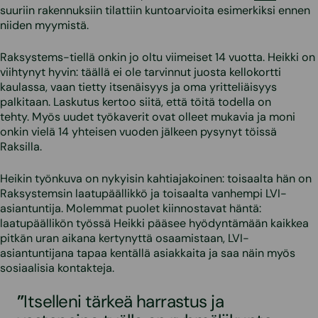
suuriin rakennuksiin tilattiin kuntoarvioita esimerkiksi ennen
niiden myymistä.
Raksystems-tiellä onkin jo oltu viimeiset 14 vuotta. Heikki on
viihtynyt hyvin: täällä ei ole tarvinnut juosta kellokortti
kaulassa, vaan tietty itsenäisyys ja oma yritteliäisyys
palkitaan. Laskutus kertoo siitä, että töitä todella on
tehty. Myös uudet työkaverit ovat olleet mukavia ja moni
onkin vielä 14 yhteisen vuoden jälkeen pysynyt töissä
Raksilla.
Heikin työnkuva on nykyisin kahtiajakoinen: toisaalta hän on
Raksystemsin laatupäällikkö ja toisaalta vanhempi LVI-
asiantuntija. Molemmat puolet kiinnostavat häntä:
laatupäällikön työssä Heikki pääsee hyödyntämään kaikkea
pitkän uran aikana kertynyttä osaamistaan, LVI-
asiantuntijana tapaa kentällä asiakkaita ja saa näin myös
sosiaalisia kontakteja.
”
Itselleni tärkeä harrastus ja