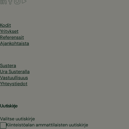
LinkedIn
Facebook
Instagram
Youtube
Kodit
Yritykset
Referenssit
Ajankohtaista
Sustera
Ura Susteralla
Vastuullisuus
Yhteystiedot
Uutiskirje
Valitse uutiskirje
Kiinteistöalan ammattilaisten uutiskirje