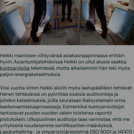
Heikki mainitsee viihtyvänsä asiakasrajapinnassa erittäin
hyvin. Asiantuntijatehtävissä Heikki on ollut alusta saakka
kuntoarvioita
tekemässä, mutta aikaisemmin hän teki myös
paljon energiakatselmuksia.
Viisi vuotta sitten Heikki aloitti myös laatupäällikön tehtävät.
Hänen tehtävänsä on pyörittää sisäisiä auditointeja ja
johdon katselmuksia, joilla seurataan Raksystemsin omia
laadunvarmistusprosesseja. Esimerkiksi kuntoarvioitsijat
tarkistavat puolen vuoden välein toistensa raportit
pistokokein. Ulkopuolinen auditoija taas varmistaa, että me
yrityksenä noudatamme sertifikaattien määräyksiä.
Laadunhallinta- ja ympäristöjärjestelmä (ISO 9001 ja 14001)