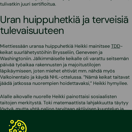
tulivatkin juuri sertifioitua.
Uran huippuhetkiä ja terveisiä
tulevaisuuteen
Miettiessään uransa huippuhetkiä Heikki mainitsee
TDD
-
keikat suurlähetystöihin Brysseliin, Geneveen ja
Washingtoniin. Jälkimmäiselle keikalle oli varattu seitsemän
päivää työaikaa rakennusten ja majoitustilojen
läpikäymiseen, joten miehet ehtivät mm. nähdä myös
Valkoinentalo ja käydä NHL-ottelussa. ”Nämä keikat taitavat
jäädä jatkossa nuorempien hoidettavaksi,” Heikki hymyilee.
Alalle aikovalle nuorelle Heikki painottaisi sosiaalisten
taitojen merkitystä. Toki matemaattista lahjakkuutta täytyy
löytyä, mutta yhtä paljon tarvitaan aktiivisen kuuntelun ja
keskustelun taitoja. Astuessaan tuntemattomien ihmisten
koteihin kuntoarviota tekemään, Heikki pyrkii löytämään
sisustuksesta jonkun itseään miellyttävän elementin, josta