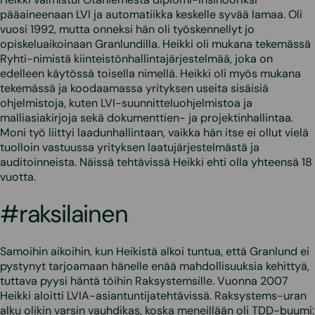
pääaineenaan LVI ja automatiikka keskelle syvää lamaa. Oli
vuosi 1992, mutta onneksi hän oli työskennellyt jo
opiskeluaikoinaan Granlundilla. Heikki oli mukana tekemässä
Ryhti-nimistä kiinteistönhallintajärjestelmää, joka on
edelleen käytössä toisella nimellä. Heikki oli myös mukana
tekemässä ja koodaamassa yrityksen useita sisäisiä
ohjelmistoja, kuten LVI-suunnitteluohjelmistoa ja
malliasiakirjoja sekä dokumenttien- ja projektinhallintaa.
Moni työ liittyi laadunhallintaan, vaikka hän itse ei ollut vielä
tuolloin vastuussa yrityksen laatujärjestelmästä ja
auditoinneista. Näissä tehtävissä Heikki ehti olla yhteensä 18
vuotta.
#raksilainen
Samoihin aikoihin, kun Heikistä alkoi tuntua, että Granlund ei
pystynyt tarjoamaan hänelle enää mahdollisuuksia kehittyä,
tuttava pyysi häntä töihin Raksystemsille. Vuonna 2007
Heikki aloitti LVIA-asiantuntijatehtävissä. Raksystems-uran
alku olikin varsin vauhdikas, koska meneillään oli
TDD
-buumi: