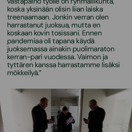
vastapaino työlle on ryhmäliikunta,
koska yksinään olisin liian laiska
treenaamaan. Jonkin verran olen
harrastanut juoksua, mutta en
koskaan kovin tosissani. Ennen
pandemiaa oli tapana käydä
juoksemassa ainakin puolimaraton
kerran-pari vuodessa. Vaimon ja
tyttären kanssa harrastamme lisäksi
mökkeilyä.”