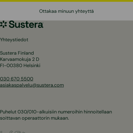
Ottakaa minuun yhteyttä
Sustera
Yhteystiedot
Sustera Finland
Karvaamokuja 2 D
FI-00380 Helsinki
030 670 5500
asiakaspalvelu@sustera.com
Puhelut 030/010-alkuisiin numeroihin hinnoitellaan
soittavan operaattorin mukaan.