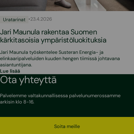
•
23.4.2026
Uratarinat
Jari Maunula rakentaa Suomen
kärkitasoisia ympäristöluokituksia
Jari Maunula työskentelee Susteran Energia- ja
elinkaaripalveluiden kuuden hengen tiimissä johtavana
asiantuntijana.
Lue lisää
Ota yhteyttä
Palvelemme valtakunnallisessa palvelunumerossamme
arkisin klo 8-16.
Soita meille