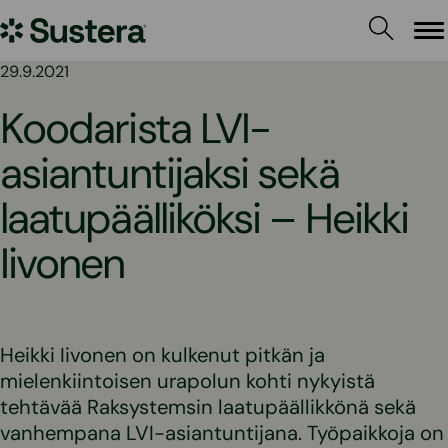
Siirry
Sustera
sisältöön
Va
29.9.2021
Koodarista LVI-
asiantuntijaksi sekä
laatupäälliköksi – Heikki
Iivonen
Heikki Iivonen on kulkenut pitkän ja
mielenkiintoisen urapolun kohti nykyistä
tehtävää Raksystemsin laatupäällikkönä sekä
vanhempana LVI-asiantuntijana. Työpaikkoja on