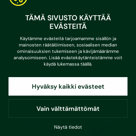
voi avata keskustelun ja rentouttaa tunnelmaa. ”Upea
lipasto!” voi olla ratkaiseva kommentti jäänmurtajana joskus
hiukan jännittävässä tilanteessa.
TÄMÄ SIVUSTO KÄYTTÄÄ
EVÄSTEITÄ
”Eikä avuliaisuus yleensä maksa mitään.” Esimerkkinä Heikki
mainitsee kylpyhuoneen ilmanvaihtosuodattimen
Käytämme evästeitä tarjoamamme sisällön ja
puhdistamisen, joka vie häneltä enintään minuutin mutta voi
mainosten räätälöimiseen, sosiaalisen median
iäkkäälle asukkaalle olla isokin palvelus. Ystävällisyys ja
ominaisuuksien tukemiseen ja kävijämäärämme
rauhallisuus yhdistettynä insinöörin älykkyyteen ovatkin
analysoimiseen. Lisää evästekäytänteistämme voit
varmasti seikkoja, jotka ovat saaneet Heikin menestymään
käydä lukemassa
täällä
.
omalla urapolullaan.
Liittyvät aiheet
Hyväksy kaikki evästeet
Ura Susteralla
Lue myös:
Vain välttämättömät
Näytä tiedot