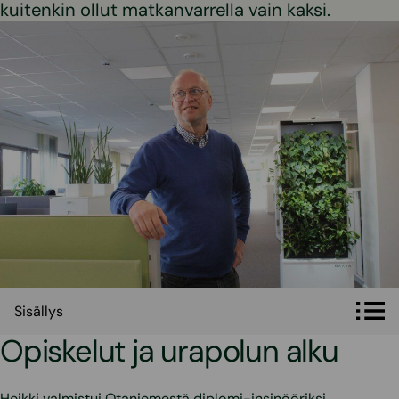
kuitenkin ollut matkanvarrella vain kaksi.
Sisällys
Sisällys
Opiskelut ja urapolun alku
Heikki valmistui Otaniemestä diplomi-insinööriksi