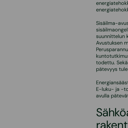
energiatehokk
energiatehokk
Sisäilma-avus
sisäilmaongel
suunnittelun 
Avustuksen mä
Perusparannu
kuntotutkimus
todettu. Sekä
pätevyys tule
Energiansääst
E-luku- ja -t
avulla pätevä
Sähköa
raken