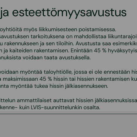
 ja esteettömyysavustus
oyhtiöitä myös liikkumisesteen poistamisessa.
vustuksen tarkoituksena on mahdollistaa liikuntarajoi
u rakennukseen ja sen tiloihin. Avustusta saa esimerkik
 ja kaiteiden rakentamisen. Enintään 45 % hyväksytyi
nuksista voidaan taata avustuksella.
voidaan myöntää taloyhtiölle, jossa ei ole ennestään hi
a maksimissaan 45 % hissin tai hissien rakentamisen ku
nta myöntää tukea hissin jälkiasennukseen.
ttelun ammattilaiset auttavat hissien jälkiasennuksissa
rakenne- kuin LVIS-suunnittelunkin osalta.