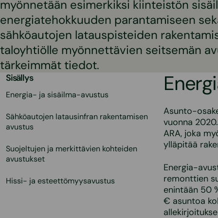
myönnetään esimerkiksi kiinteistön sisäi
energiatehokkuuden parantamiseen sekä
sähköautojen latauspisteiden rakentam
taloyhtiölle myönnettävien seitsemän a
tärkeimmät tiedot.
Energi
Sisällys
Energia- ja sisäilma-avustus
Asunto-osakey
Sähköautojen latausinfran rakentamisen
vuonna 2020. 
avustus
ARA, joka my
ylläpitää rak
Suojeltujen ja merkittävien kohteiden
avustukset
Energia-avus
remonttien su
Hissi- ja esteettömyysavustus
enintään 50 
€ asuntoa koh
allekirjoituks