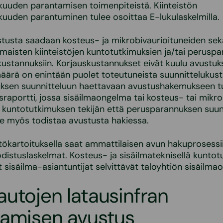
uuden parantamisen toimenpiteistä. Kiinteistön
uuden parantuminen tulee osoittaa E-lukulaskelmilla.
tusta saadaan kosteus- ja mikrobivaurioituneiden sek
maisten kiinteistöjen kuntotutkimuksien ja/tai perusp
kustannuksiin. Korjauskustannukset eivät kuulu avustukse
ärä on enintään puolet toteutuneista suunnittelukust
ksen suunnitteluun haettavaan avustushakemukseen tul
raportti, jossa sisäilmaongelma tai kosteus- tai mikro
 kuntotutkimuksen tekijän että perusparannuksen suunn
e myös todistaa avustusta hakiessa.
ökartoituksella saat ammattilaisen avun hakuprosessii
odistuslaskelmat. Kosteus- ja sisäilmateknisellä kunto
t sisäilma-asiantuntijat selvittävät taloyhtiön sisäilm
utojen latausinfran
tamisen avustus