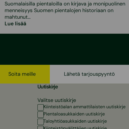
Suomalaisilla pientaloilla on kirjava ja monipuolinen
menneisyys Suomen pientalojen historiaan on
mahtunut…
Lue lisää
Soita meille
Lähetä tarjouspyyntö
Uutiskirje
Valitse uutiskirje
Kiinteistöalan ammattilaisten uutiskirje
Pientaloasukkaiden uutiskirje
Taloyhtiöasukkaiden uutiskirje
Kiinteistönvälittäjien uutiskirje