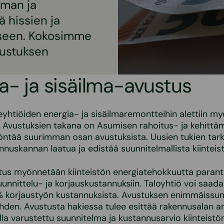
lman ja
 hissien ja
iseen. Kokosimme
vustuksen
a- ja sisäilma-avustus
htiöiden energia- ja sisäilmaremontteihin alettiin m
Avustuksien takana on Asumisen rahoitus- ja kehittäm
öntää suurimman osan avustuksista. Uusien tukien tar
ennuskannan laatua ja edistää suunnitelmallista kiinteis
tus myönnetään kiinteistön energiatehokkuutta parant
unnittelu- ja korjauskustannuksiin. Taloyhtiö voi saada
% korjaustyön kustannuksista. Avustuksen enimmäis
den. Avustusta hakiessa tulee esittää rakennusalan a
ella varustettu suunnitelma ja kustannusarvio kiinteistö