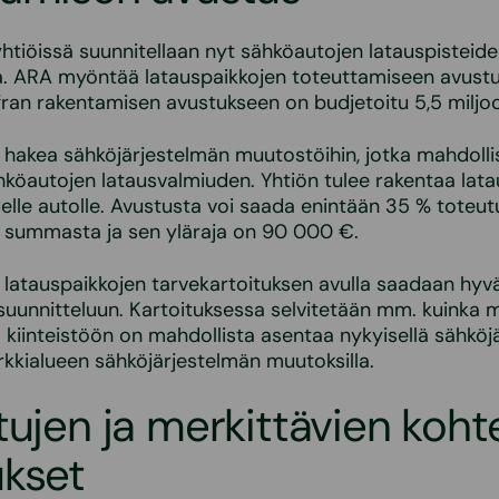
htiöissä suunnitellaan nyt sähköautojen latauspisteid
a. ARA myöntää latauspaikkojen toteuttamiseen avust
fran rakentamisen avustukseen on budjetoitu 5,5 miljo
 hakea sähköjärjestelmän muutostöihin, jotka mahdolli
hköautojen latausvalmiuden. Yhtiön tulee rakentaa lat
delle autolle. Avustusta voi saada enintään 35 % toteu
 summasta ja sen yläraja on 90 000 €.
latauspaikkojen tarvekartoituksen avulla saadaan hyvä
uunnitteluun. Kartoituksessa selvitetään mm. kuinka 
 kiinteistöön on mahdollista asentaa nykyisellä sähköj
arkkialueen sähköjärjestelmän muutoksilla.
tujen ja merkittävien koht
ukset