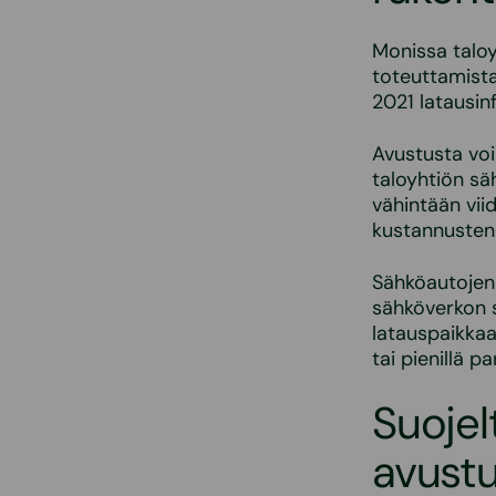
Monissa taloy
toteuttamist
2021 latausin
Avustusta voi
taloyhtiön sä
vähintään vii
kustannusten
Sähköautojen 
sähköverkon s
latauspaikkaa
tai pienillä p
Suojel
avust