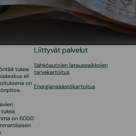
Liittyvät palvelut
Sähköautojen latauspaikkojen
yöntää tukea
tarvekartoitus
iskeskus eli
koituksena on
Energiansäästökartoitus
tönpitoa.
avien
 tukea
summa on 6000
mmattilaisen
n