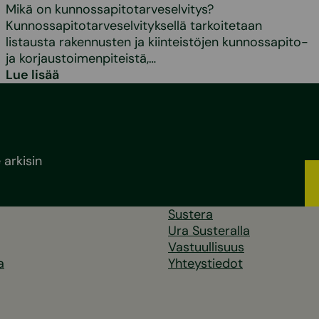
Mikä on kunnossapitotarveselvitys?
Kunnossapitotarveselvityksellä tarkoitetaan
listausta rakennusten ja kiinteistöjen kunnossapito-
ja korjaustoimenpiteistä,…
Lue lisää
arkisin
Sustera
Ura Susteralla
Vastuullisuus
a
Yhteystiedot