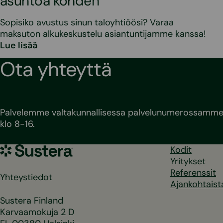
asuntoa kohden
Sopisiko avustus sinun taloyhtiöösi? Varaa
maksuton alkukeskustelu asiantuntijamme kanssa!
Lue lisää
Ota yhteyttä
Palvelemme valtakunnallisessa palvelunumerossamme 
klo 8-16.
Sustera
Kodit
Yritykset
Referenssit
Yhteystiedot
Ajankohtaist
Sustera Finland
Karvaamokuja 2 D