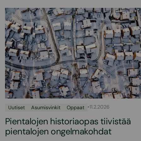
•
11.2.2026
Uutiset
Asumisvinkit
Oppaat
Pientalojen historiaopas tiivistää
pientalojen ongelmakohdat