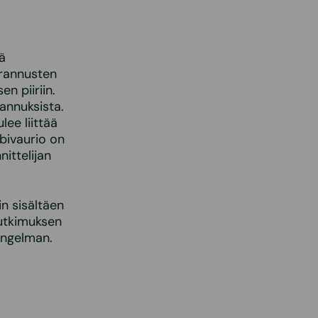
ä
arannusten
n piiriin.
annuksista.
ee liittää
bivaurio on
ittelijan
n sisältäen
tutkimuksen
aongelman.