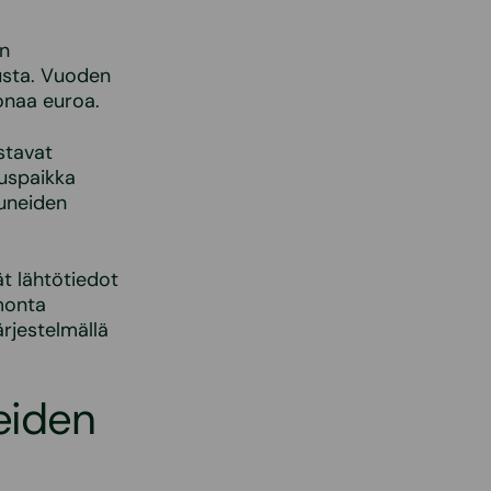
en
usta. Vuoden
onaa euroa.
stavat
auspaikka
tuneiden
t lähtötiedot
monta
ärjestelmällä
eiden