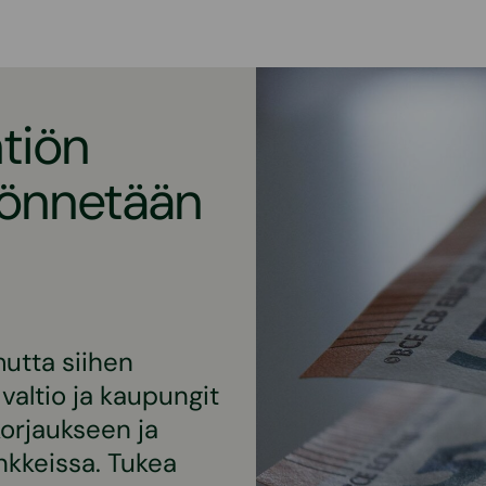
htiön
yönnetään
utta siihen
altio ja kaupungit
korjaukseen ja
nkkeissa. Tukea