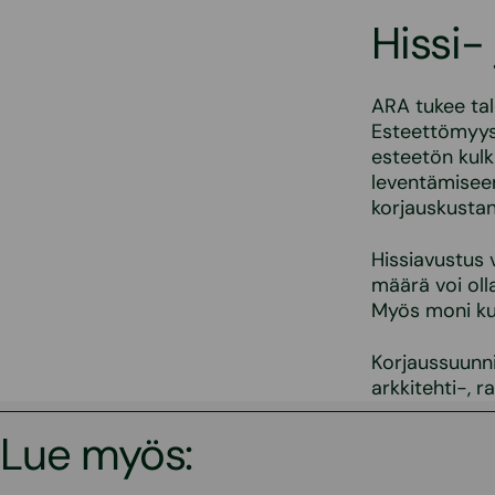
Hissi-
ARA tukee tal
Esteettömyysa
esteetön kulk
leventämiseen
korjauskustan
Hissiavustus 
määrä voi oll
Myös moni ku
Korjaussuunni
arkkitehti-, 
Lue myös: