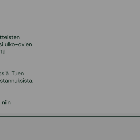
tteisten
si ulko-ovien
stä
ssiä. Tuen
stannuksista.
 niin