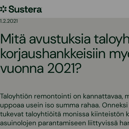
Siirry
Sustera
sisältöön
1.2.2021
Mitä avustuksia taloy
korjaushankkeisiin m
vuonna 2021?
Taloyhtiön remontointi on kannattavaa, m
uppoaa usein iso summa rahaa. Onneksi v
tukevat taloyhtiöitä monissa kiinteistön 
asuinolojen parantamiseen liittyvissä ha