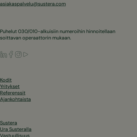
asiakaspalvelu@sustera.com
Puhelut 030/010-alkuisiin numeroihin hinnoitellaan
soittavan operaattorin mukaan.
LinkedIn
Facebook
Instagram
Youtube
Kodit
Yritykset
Referenssit
Ajankohtaista
Sustera
Ura Susteralla
Vastuullisuus