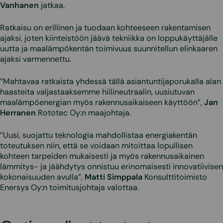
Vanhanen
jatkaa.
Ratkaisu on erillinen ja tuodaan kohteeseen rakentamisen
ajaksi, joten kiinteistöön jäävä tekniikka on loppukäyttäjälle
uutta ja maalämpökentän toimivuus suunnitellun elinkaaren
ajaksi varmennettu.
”Mahtavaa ratkaista yhdessä tällä asiantuntijaporukalla alan
haasteita valjastaaksemme hiilineutraalin, uusiutuvan
maalämpöenergian myös rakennusaikaiseen käyttöön”,
Jan
Herranen
Rototec Oy:n maajohtaja.
”Uusi, suojattu teknologia mahdollistaa energiakentän
toteutuksen niin, että se voidaan mitoittaa lopullisen
kohteen tarpeiden mukaisesti ja myös rakennusaikainen
lämmitys- ja jäähdytys onnistuu erinomaisesti innovatiivisen
kokonaisuuden avulla”,
Matti Simppala
Konsulttitoimisto
Enersys Oy:n toimitusjohtaja valottaa.