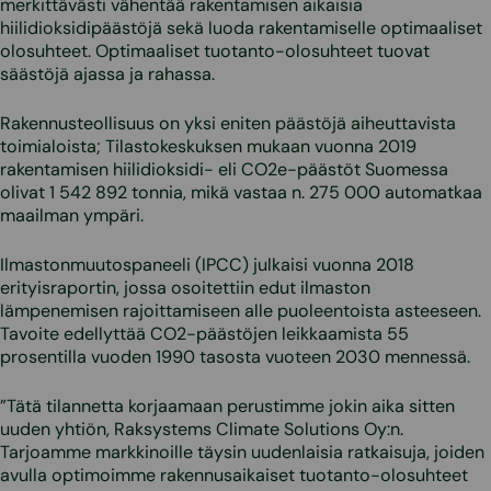
merkittävästi vähentää rakentamisen aikaisia
hiilidioksidipäästöjä sekä luoda rakentamiselle optimaaliset
olosuhteet. Optimaaliset tuotanto-olosuhteet tuovat
säästöjä ajassa ja rahassa.
Rakennusteollisuus on yksi eniten päästöjä aiheuttavista
toimialoista; Tilastokeskuksen mukaan vuonna 2019
rakentamisen hiilidioksidi- eli CO2e-päästöt Suomessa
olivat 1 542 892 tonnia, mikä vastaa n. 275 000 automatkaa
maailman ympäri.
Ilmastonmuutospaneeli (IPCC) julkaisi vuonna 2018
erityisraportin, jossa osoitettiin edut ilmaston
lämpenemisen rajoittamiseen alle puoleentoista asteeseen.
Tavoite edellyttää CO2-päästöjen leikkaamista 55
prosentilla vuoden 1990 tasosta vuoteen 2030 mennessä.
”Tätä tilannetta korjaamaan perustimme jokin aika sitten
uuden yhtiön, Raksystems Climate Solutions Oy:n.
Tarjoamme markkinoille täysin uudenlaisia ratkaisuja, joiden
avulla optimoimme rakennusaikaiset tuotanto-olosuhteet