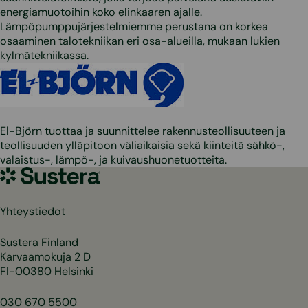
energiamuotoihin koko elinkaaren ajalle.
Lämpöpumppujärjestelmiemme perustana on korkea
osaaminen talotekniikan eri osa-alueilla, mukaan lukien
kylmätekniikassa.
El-Björn tuottaa ja suunnittelee rakennusteollisuuteen ja
teollisuuden ylläpitoon väliaikaisia sekä kiinteitä sähkö-,
valaistus-, lämpö-, ja kuivaushuonetuotteita.
Sustera
Yhteystiedot
Sustera Finland
Karvaamokuja 2 D
FI-00380 Helsinki
030 670 5500