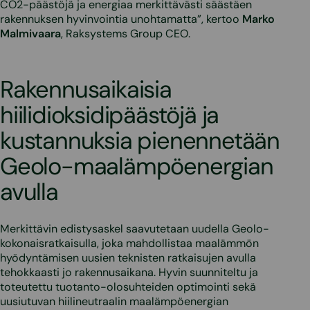
CO2-päästöjä ja energiaa merkittävästi säästäen
rakennuksen hyvinvointia unohtamatta”, kertoo
Marko
Malmivaara
, Raksystems Group CEO.
Rakennusaikaisia
hiilidioksidipäästöjä ja
kustannuksia pienennetään
Geolo-maalämpöenergian
avulla
Merkittävin edistysaskel saavutetaan uudella Geolo-
kokonaisratkaisulla, joka mahdollistaa maalämmön
hyödyntämisen uusien teknisten ratkaisujen avulla
tehokkaasti jo rakennusaikana. Hyvin suunniteltu ja
toteutettu tuotanto-olosuhteiden optimointi sekä
uusiutuvan hiilineutraalin maalämpöenergian