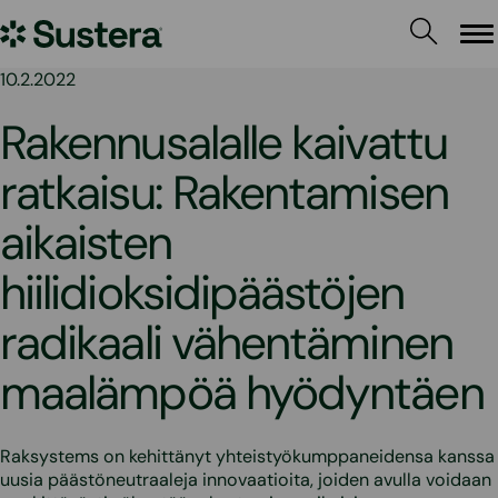
Siirry
Sustera
sisältöön
Va
10.2.2022
Rakennusalalle kaivattu
ratkaisu: Rakentamisen
aikaisten
hiilidioksidipäästöjen
radikaali vähentäminen
maalämpöä hyödyntäen
Raksystems on kehittänyt yhteistyökumppaneidensa kanssa
uusia päästöneutraaleja innovaatioita, joiden avulla voidaan