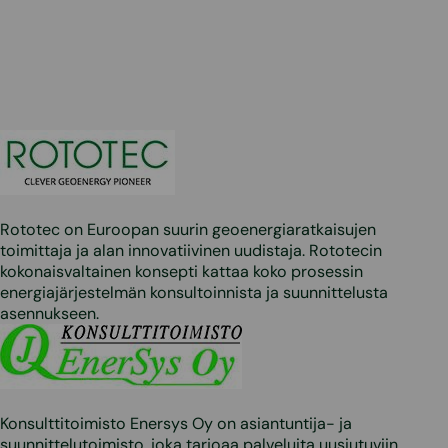
Rototec on Euroopan suurin geoenergiaratkaisujen
toimittaja ja alan innovatiivinen uudistaja. Rototecin
kokonaisvaltainen konsepti kattaa koko prosessin
energiajärjestelmän konsultoinnista ja suunnittelusta
asennukseen.
Konsulttitoimisto Enersys Oy on asiantuntija- ja
suunnittelutoimisto, joka tarjoaa palveluita uusiutuviin