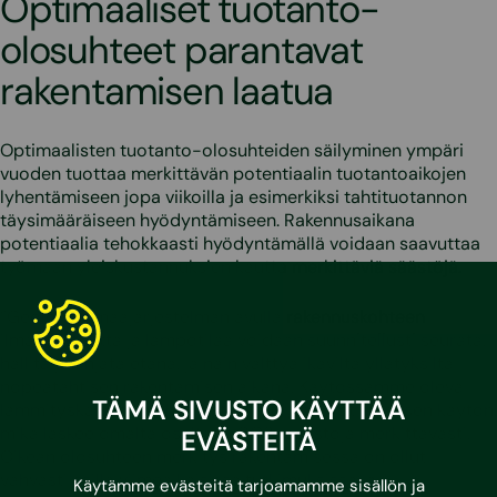
Optimaaliset tuotanto-
olosuhteet parantavat
rakentamisen laatua
Optimaalisten tuotanto-olosuhteiden säilyminen ympäri
vuoden tuottaa merkittävän potentiaalin tuotantoaikojen
lyhentämiseen jopa viikoilla ja esimerkiksi tahtituotannon
täysimääräiseen hyödyntämiseen. Rakennusaikana
potentiaalia tehokkaasti hyödyntämällä voidaan saavuttaa
työmaan yleiskustannuksien kautta merkittäviä säästöjä.
”Geolo-työmaajärjestelmän avulla rakennuskohteen
ilmankosteutta ja lämpötilaa voidaan suunnitellusti seurata,
hallita ja ohjata etänä, ja näin välttyä ikäviltä yllätyksiltä
nopeatahtisen rakentamisen aikana. Käytössämme oleva
TÄMÄ SIVUSTO KÄYTTÄÄ
lämmityskalusto mahdollistaa energian optimaalisen käytön,
mikä laskee omalta osaltaan CO2-päästöjä merkittävästi.
EVÄSTEITÄ
Oikean olosuhteen merkitys rakentamisessa on ollut
vahvasti esillä viimeaikaisissa tutkimuksissa ja
Käytämme evästeitä tarjoamamme sisällön ja