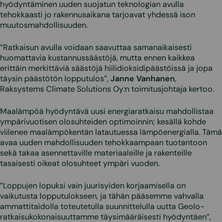
hyödyntäminen uuden suojatun teknologian avulla
tehokkaasti jo rakennusaikana tarjoavat yhdessä ison
muutosmahdollisuuden.
”Ratkaisun avulla voidaan saavuttaa samanaikaisesti
huomattavia kustannussäästöjä, mutta ennen kaikkea
erittäin merkittäviä säästöjä hiilidioksidipäästöissä ja jopa
täysin päästötön lopputulos”,
Janne Vanhanen
,
Raksystems Climate Solutions Oy:n toimitusjohtaja kertoo.
Maalämpöä hyödyntävä uusi energiaratkaisu mahdollistaa
ympärivuotisen olosuhteiden optimoinnin; kesällä kohde
viilenee maalämpökentän latautuessa lämpöenergialla. Tämä
avaa uuden mahdollisuuden tehokkaampaan tuotantoon
sekä takaa asennettaville materiaaleille ja rakenteille
tasaisesti oikeat olosuhteet ympäri vuoden.
”Loppujen lopuksi vain juurisyiden korjaamisella on
vaikutusta lopputulokseen, ja tähän pääsemme vahvalla
ammattitaidolla toteutetulla suunnittelulla uutta Geolo-
ratkaisukokonaisuuttamme täysimääräisesti hyödyntäen”,