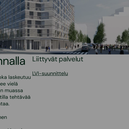
nalla
Liittyvät palvelut
LVI-suunnittelu
oka laskeutuu
ee vielä
uun muassa
tilla tehtävää
ntaa.
nen