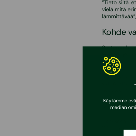
”Tieto siitä,
vielä mitä er
lämmittävää”,
Kohde va
Susteran koke
Korkeat ja mo
jokaisen aselaj
”Arkkitehti su
esimerkiksi pe
haasteellisest
Käytämme eväst
Viiden v
median omi
Hankkeen LVI-
YIT:n rakenta