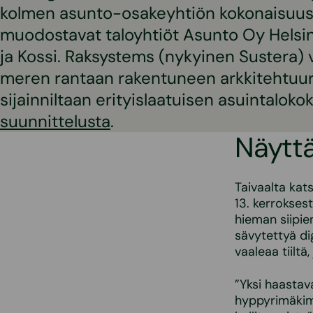
kolmen asunto-osakeyhtiön kokonaisuus 
muodostavat taloyhtiöt Asunto Oy Helsing
ja Kossi. Raksystems (nykyinen Sustera) 
meren rantaan rakentuneen arkkitehtuuri
sijainniltaan erityislaatuisen asuintalo
suunnittelusta
.
Näyttä
Taivaalta kat
13. kerrokses
hieman siipie
sävytettyä dig
vaaleaa tiiltä,
”Yksi haastav
hyppyrimäkim