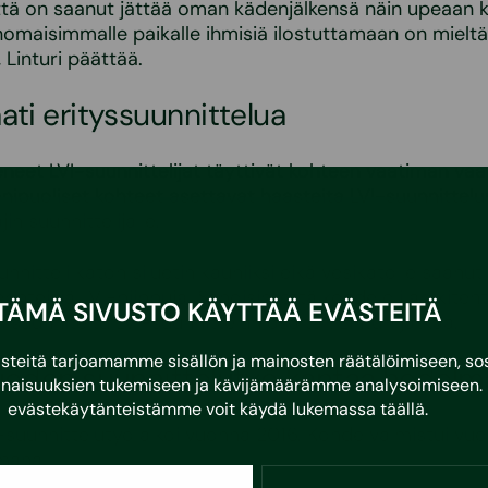
 että on saanut jättää oman kädenjälkensä näin upeaan 
inomaisimmalle paikalle ihmisiä ilostuttamaan on mieltä
 Linturi päättää.
ati erityssuunnittelua
neet LVI-suunnittelijat täyttivät kohteen vaatiman vaa
nipuoliset kohteet asettavat haasteita LVI-suunnittelun
in suunnittelijalle.
unnitteli katon siluetin kauniiksi eikä vesikatolle saanut 
rinteisiä LVI-piippuja. Sanoisin, että kohde oli arkkiteh
TÄMÄ SIVUSTO KÄYTTÄÄ EVÄSTEITÄ
i suunniteltu LVI-suunnittelun osalta”, Linturi jatkaa.
eitä tarjoamamme sisällön ja mainosten räätälöimiseen, sos
uoden suunnittelutyö kantaa hedelm
naisuuksien tukemiseen ja kävijämäärämme analysoimiseen. 
evästekäytänteistämme voit käydä lukemassa
täällä
.
suunnittelutyö alkoi vuonna 2016. Kohde valmistui vu
mana.