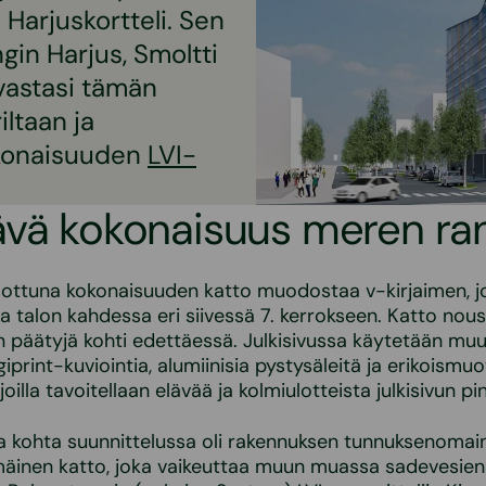
Harjuskortteli. Sen
in Harjus, Smoltti
vastasi tämän
ltaan ja
kokonaisuuden
LVI-
vä kokonaisuus meren ran
sottuna kokonaisuuden katto muodostaa v-kirjaimen, j
ta talon kahdessa eri siivessä 7. kerrokseen. Katto nous
n päätyjä kohti edettäessä. Julkisivussa käytetään m
iprint-kuviointia, alumiinisia pystysäleitä ja erikoismuo
 joilla tavoitellaan elävää ja kolmiulotteista julkisivun pi
a kohta suunnittelussa oli rakennuksen tunnuksenomai
äinen katto, joka vaikeuttaa muun muassa sadevesien