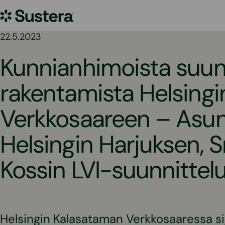
Siirry
Sustera
sisältöön
22.5.2023
Kunnianhimoista suunn
rakentamista Helsingi
Verkkosaareen – Asu
Helsingin Harjuksen, S
Kossin LVI-suunnittel
Helsingin Kalasataman Verkkosaaressa si