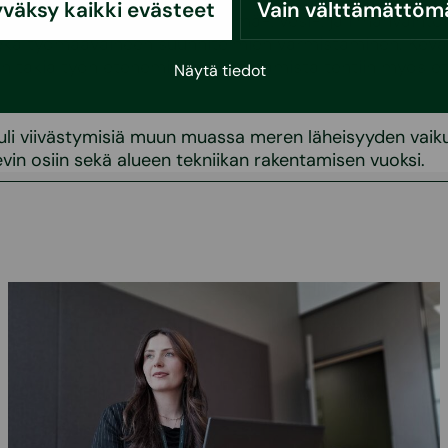
väksy kaikki evästeet
Vain välttämättöm
äviin kuului lämpö-, kaukokylmä-, vesi-, ja ilmanvaihto
sekä työmaavaiheen suunnitelmien varmistaminen. Kev
een takia työn etenemisen tarkastamista tehtiin myös e
Näytä tiedot
uli viivästymisiä muun muassa meren läheisyyden vaik
evin osiin sekä alueen tekniikan rakentamisen vuoksi.