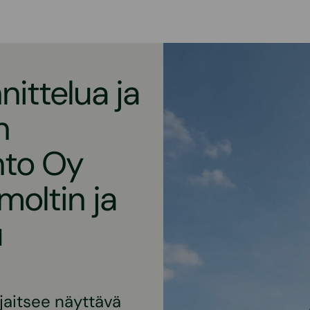
ittelua ja
n
nto Oy
moltin ja
u
jaitsee näyttävä