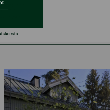
ät
järjestelmien
ään 2020
täyhteyksien
utuksesta