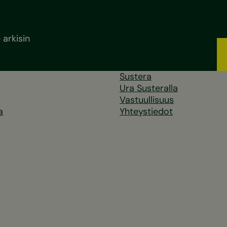
arkisin
Sustera
Ura Susteralla
Vastuullisuus
a
Yhteystiedot