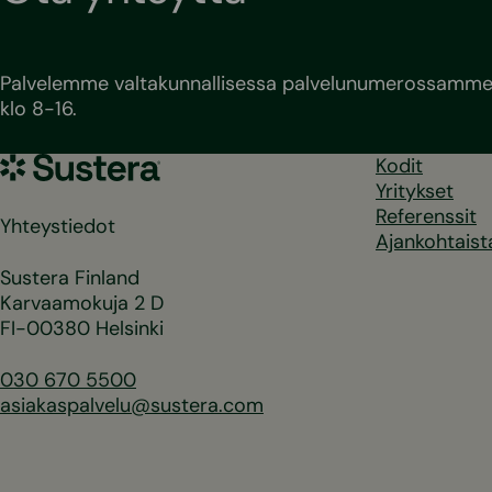
Palvelemme valtakunnallisessa palvelunumerossamme 
klo 8-16.
Sustera
Kodit
Yritykset
Referenssit
Yhteystiedot
Ajankohtaist
Sustera Finland
Karvaamokuja 2 D
FI-00380 Helsinki
030 670 5500
asiakaspalvelu@sustera.com