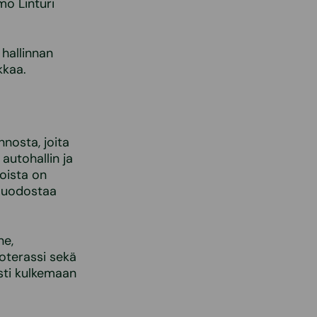
mo Linturi
 hallinnan
kkaa.
nnosta, joita
autohallin ja
noista on
 muodostaa
ne,
toterassi sekä
sti kulkemaan