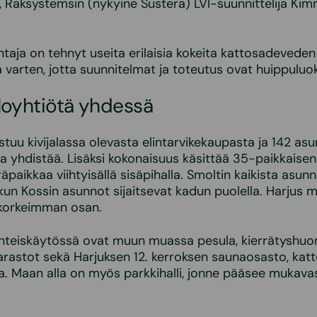
”, Raksystemsin (nykyine Sustera) LVI-suunnittelija Kim
taja on tehnyt useita erilaisia kokeita kattosadeveden
 varten, jotta suunnitelmat ja toteutus ovat huippuluo
loyhtiötä yhdessä
stuu kivijalassa olevasta elintarvikekaupasta ja 142 asu
a yhdistää. Lisäksi kokonaisuus käsittää 35-paikkaisen 
äpaikkaa viihtyisällä sisäpihalla. Smoltin kaikista asun
kun Kossin asunnot sijaitsevat kadun puolella. Harjus
korkeimman osan.
hteiskäytössä ovat muun muassa pesula, kierrätyshuo
varastot sekä Harjuksen 12. kerroksen saunaosasto, kat
a. Maan alla on myös parkkihalli, jonne pääsee mukava