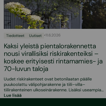
•
11.6.2026
Tiedotteet
Uutiset
Kaksi yleistä pientalorakennetta
nousi virallisiksi riskirakenteiksi –
koskee erityisesti rintamamies- ja
70-luvun taloja
Uudet riskirakenteet ovat betonilaatan päälle
puukoolattu välipohjarakenne ja tiili–villa–
tiilirakenteinen ulkoseinärakenne. Lisäksi useampia…
Lue lisää