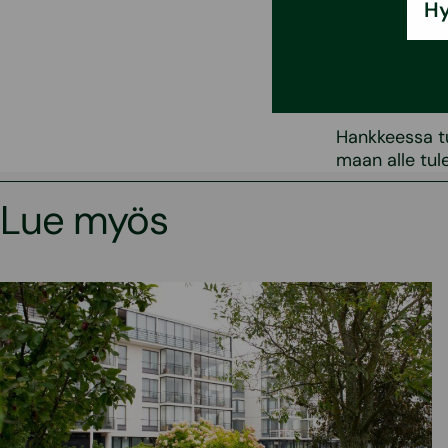
Hy
Susteran teht
suunnittelu 
erityistilant
avulla.
Hankkeessa t
maan alle tul
Lue myös