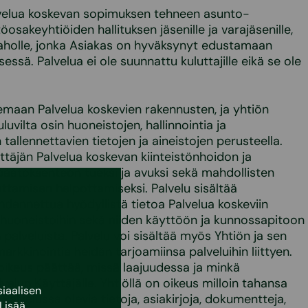
alvelua koskevan sopimuksen tehneen asunto-
öosakeyhtiöiden hallituksen jäsenille ja varajäsenille,
e taholle, jonka Asiakas on hyväksynyt edustamaan
essä. Palvelua ei ole suunnattu kuluttajille eikä se ole
kemaan Palvelua koskevien rakennusten, ja yhtiön
uvilta osin huoneistojen, hallinnointia ja
allennettavien tietojen ja aineistojen perusteella.
ttäjän Palvelua koskevan kiinteistönhoidon ja
äätöksenteon tueksi ja avuksi sekä mahdollisten
ttamisen helpottamiseksi. Palvelu sisältää
hdennettua hyödyllistä tietoa Palvelua koskeviin
 huoneistoihin sekä niiden käyttöön ja kunnossapitoon
n palveluista. Palvelu voi sisältää myös Yhtiön ja sen
kkinointia heidän tarjoamiinsa palveluihin liittyen.
oikeus päättää, missä laajuudessa ja minkä
lvelun Käyttäjälle. Yhtiöllä on oikeus milloin tahansa
iaalisen
Palvelussa olevia tietoja, asiakirjoja, dokumentteja,
Lisää