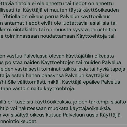
täviä tietoja ei ole annettu tai tiedot on annettu
allisesti tai Käyttäjä ei muuten täytä käyttöoikeuden
 Yhtiöllä on oikeus perua Palvelun käyttöoikeus
den antamat tiedot eivät ole luotettavia, asiallisia tai
iiketoimintakielto tai on muusta syystä perusteltua
 tule toiminnassaan noudattamaan Käyttöehtoja tai
en vastuu Palvelussa olevan käyttäjätilin oikeasta
eus poistaa näiden Käyttöehtojen tai muiden Palvelua
eiden vastaisesti toiminut taikka lakia tai hyviä tapoja
sta ja estää hänen pääsynsä Palvelun käyttäjäksi.
htiölle välittömästi, mikäli Käyttäjä epäilee Palvelua
taan vastoin näitä käyttöehtoja.
illä eri tasoisia käyttöoikeuksia, joiden tarkempi sisältö
Yhtiö voi halutessaan muokata käyttäjäoikeuksia.
 voi sisältyä oikeus kutsua Palveluun uusia Käyttäjiä.
innointioikeudet.