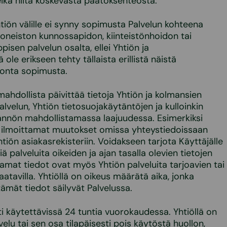
ikä niitä koskevasta päätöksenteosta.
tiön välille ei synny sopimusta Palvelun kohteena
oneiston kunnossapidon, kiinteistönhoidon tai
sen palvelun osalta, ellei Yhtiön ja
 ole erikseen tehty tällaista erillistä näistä
tonta sopimusta.
ahdollista päivittää tietoja Yhtiön ja kolmansien
alvelun, Yhtiön tietosuojakäytäntöjen ja kulloinkin
nnön mahdollistamassa laajuudessa. Esimerkiksi
a ilmoittamat muutokset omissa yhteystiedoissaan
iön asiakasrekisteriin. Voidakseen tarjota Käyttäjälle
 palveluita oikeiden ja ajan tasalla olevien tietojen
tamat tiedot ovat myös Yhtiön palveluita tarjoavien tai
aatavilla. Yhtiöllä on oikeus määrätä aika, jonka
tämät tiedot säilyvät Palvelussa.
ti käytettävissä 24 tuntia vuorokaudessa. Yhtiöllä on
velu tai sen osa tilapäisesti pois käytöstä huollon,