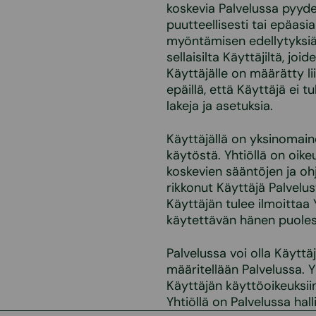
koskevia Palvelussa pyydet
puutteellisesti tai epäasi
myöntämisen edellytyksiä.
sellaisilta Käyttäjiltä, joi
Käyttäjälle on määrätty l
epäillä, että Käyttäjä ei
lakeja ja asetuksia.
Käyttäjällä on yksinomain
käytöstä. Yhtiöllä on oik
koskevien sääntöjen ja ohj
rikkonut Käyttäjä Palvelu
Käyttäjän tulee ilmoittaa Y
käytettävän hänen puoles
Palvelussa voi olla Käyttäj
määritellään Palvelussa. 
Käyttäjän käyttöoikeuksiin
Yhtiöllä on Palvelussa hall