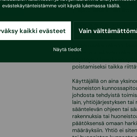
tekstejä sekä Palvelun toim
evästekäytänteistämme voit käydä lukemassa
täällä
.
ylläpito sekä siihen liitty
Palvelua ei ole tarkoitett
väksy kaikki evästeet
Vain välttämättöm
suorittamia tutkimuksia t
selvittämiseksi tai mahdol
toteamiseksi rakennuksiss
Näytä tiedot
Palvelua koskevan rakennu
Käyttäjän/Asiakkaan ryhtyä
poistamiseksi taikka riitt
Käyttäjällä on aina yksin
huoneiston kunnossapito
johdosta tehdyistä toimist
lain, yhtiöjärjestyksen t
sääntelevän ohjeen tai sä
rakennuksia tai huoneisto
päätöksensä omaan harki
määräyksiin. Yhtiö ei sit