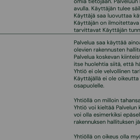
omia tietojaan. Palveluun
avulla. Käyttäjän tulee säi
Käyttäjä saa luovuttaa kä
Käyttäjän on ilmoitettava 
tarvittavat Käyttäjän tunn
Palvelua saa käyttää aino
olevien rakennusten hallit
Palvelua koskevan kiinteis
itse huolehtia siitä, että
Yhtiö ei ole velvollinen t
Käyttäjällä ei ole oikeut
osapuolelle.
Yhtiöllä on milloin tahans
Yhtiö voi kieltää Palvelun
voi olla esimerkiksi epäse
rakennuksen hallituksen j
Yhtiöllä on oikeus olla m