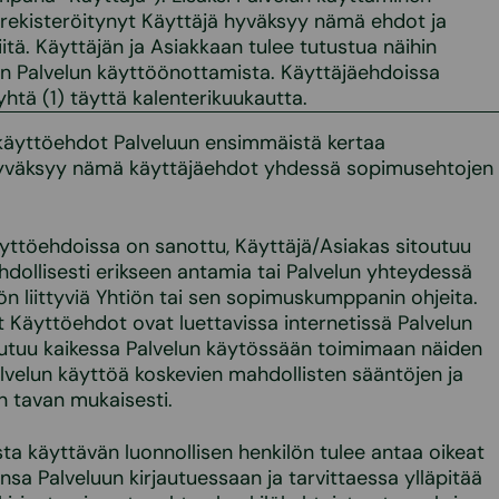
n rekisteröitynyt Käyttäjä hyväksyy nämä ehdot ja
tä. Käyttäjän ja Asiakkaan tulee tutustua näihin
nen Palvelun käyttöönottamista. Käyttäjäehdoissa
htä (1) täyttä kalenterikuukautta.
käyttöehdot Palveluun ensimmäistä kertaa
 hyväksyy nämä käyttäjäehdot yhdessä sopimusehtojen
Käyttöehdoissa on sanottu, Käyttäjä/Asiakas sitoutuu
ollisesti erikseen antamia tai Palvelun yhteydessä
ön liittyviä Yhtiön tai sen sopimuskumppanin ohjeita.
t Käyttöehdot ovat luettavissa internetissä Palvelun
outuu kaikessa Palvelun käytössään toimimaan näiden
lvelun käyttöä koskevien mahdollisten sääntöjen ja
än tavan mukaisesti.
ta käyttävän luonnollisen henkilön tulee antaa oikeat
nsa Palveluun kirjautuessaan ja tarvittaessa ylläpitää