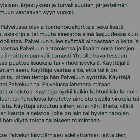
leisen järjestyksen ja turvallisuuden, järjestelmän
ai muun vastaavan syyn vuoksi.
Palvelussa olevia toimenpidekortteja sekä lisätä
a, asiakirjoja tai muuta aineistoa siinä laajuudessa kuin
dollistaa. Palveluun tulee syöttää ainoastaan oikeita ja
jä vastaa Palveluun antamiensa ja lisäämiensä tietojen
uu ilmoittamaan välittömästi Yhtiölle havaitessaan
sa puutteellisuuksia tai virheellisyyksiä. Käyttäjällä
antamiseen. Käyttäjä vastaa siitä, että tällä on
ahoilta, joiden tietoja hän Palveluun syöttää. Käyttäjä
ettei Palveluun tai Palvelusta lähetetä mitään
ista aineistoa. Käyttäjä pyrkii kaikin kohtuullisin keinoin
un tai Palvelusta lähetetty aineisto sisällä viruksia tai
ista. Käyttäjä sitoutuu siihen, ettei hän lähetä, välitä
sen kautta aineistoa, joka on lain tai hyvien tapojen
i hän yllytä toista tällaiseen toimintaan.
tse Palvelun käyttämisen edellyttämien laitteiden,