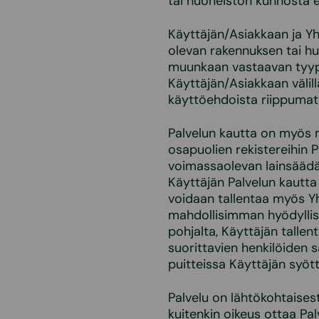
tai huoneiston kunnosta e
Käyttäjän/Asiakkaan ja Yh
olevan rakennuksen tai hu
muunkaan vastaavan tyyppi
Käyttäjän/Asiakkaan välillä
käyttöehdoista riippuma
Palvelun kautta on myös m
osapuolien rekistereihin P
voimassaolevan lainsäädä
Käyttäjän Palvelun kautt
voidaan tallentaa myös Yht
mahdollisimman hyödyllisiä
pohjalta, Käyttäjän tallen
suorittavien henkilöiden s
puitteissa Käyttäjän syöt
Palvelu on lähtökohtaises
kuitenkin oikeus ottaa Pal