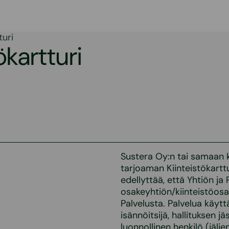
turi
ökartturi
Sustera Oy:n tai samaan k
tarjoaman Kiinteistökartt
edellyttää, että Yhtiön ja
osakeyhtiön/kiinteistöosa
Palvelusta. Palvelua käyt
isännöitsijä, hallituksen 
luonnollinen henkilö (jälj