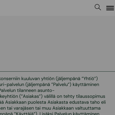
Va
onserniin kuuluvan yhtiön (jäljempänä ”Yhtiö”)
uri-palvelun (jäljempänä ”Palvelu”) käyttäminen
 Palvelun tilanneen asunto-
keyhtiön (”Asiakas”) välillä on tehty tilaussopimus
tää Asiakkaan puolesta Asiakasta edustava taho eli
jäsen tai varajäsen tai muu Asiakkaan valtuuttama
empänä ”Käyttäjä”). Lisäksi Palvelun käyttäminen