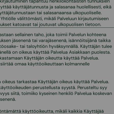
 kirjautuminen tapahtuu henkilökohtaisten tunnuksien
lyttää käyttäjätunnusta ja salasanaa huolellisesti, eikä
yttäjätunnustaan tai salasanaansa ulkopuoliselle.
Yhtiölle välittömästi, mikäli Palveluun kirjautumiseen
ukset katoavat tai joutuvat ulkopuolisen tietoon.
astaan sellainen taho, joka toimii Palvelun kohteena
uksen jäsenenä tai varajäsenenä, isännöitsijänä taikka
töosake- tai taloyhtiön hyväksynnällä. Käyttäjän tulee
 hänellä on oikeus käyttää Palvelua Asiakkaan puolesta.
arkastamaan Käyttäjän oikeutta käyttää Palvelua.
ta siirtää omaa käyttöoikeuttaan kolmannelle
a oikeus tarkastaa Käyttäjän oikeus käyttää Palvelua.
 käyttöoikeuden perustellusta syystä. Perusteltu syy
lvyys siitä, toimiiko kyseinen henkilö Palvelua koskevan
äsenenä.
yöntämättä käyttöoikeutta, mikäli kaikkia Käyttäjää