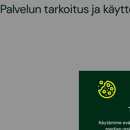
Palvelun tarkoitus ja käyt
Käytämme eväst
median omi