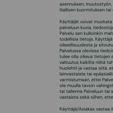
asennuksen, muutostyön, y
liiallisen kuormituksen t
Käyttäjät voivat muokata 
palveluun kuvia, tiedostoj
Palvelu sen kulloinkin mah
todellisia tietoja. Käyttä
oikeellisuudesta ja sitout
Palvelussa olevissa tiedois
tulee olla oikeus tietojen 
valtuutus kaikilta niiltä t
huolehtii ja vastaa siitä, 
lainvastaista tai epäasiall
varmistumaan, ettei Palvelu
ole muulla tavoin vahingoll
tai tallenna Palveluun tai 
vastaista sekä siihen, ette
Käyttäjä/Asiakas vastaa i