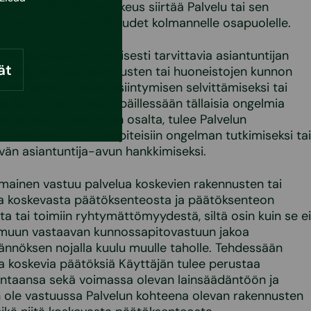
intoja. Yhtiöllä on oikeus siirtää Palvelu tai sen
vät vastuut ja velvollisuudet kolmannelle osapuolelle.
u korvaamaan mahdollisesti tarvittavia asiantuntijan
ät
ai tarkastuksia rakennusten tai huoneistojen kunnon
lisen terveyshaitan esiintymisen selvittämiseksi tai
a tai huoneistossa. Epäillessään tällaisia ongelmia
sten tai huoneistojen osalta, tulee Palvelun
 tarvittaviin toimenpiteisiin ongelman tutkimiseksi tai
ävän asiantuntija-avun hankkimiseksi.
omainen vastuu palvelua koskevien rakennusten tai
a koskevasta päätöksenteosta ja päätöksenteon
a tai toimiin ryhtymättömyydestä, siltä osin kuin se ei
ai muun vastaavan kunnossapitovastuun jakoa
ännöksen nojalla kuulu muulle taholle. Tehdessään
a koskevia päätöksiä Käyttäjän tulee perustaa
ntaansa sekä voimassa olevan lainsäädäntöön ja
en ole vastuussa Palvelun kohteena olevan rakennusten