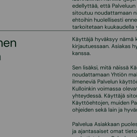
edellyttää, että Palveluu
sitoutuu noudattamaan nii
ehtoihin huolellisesti en
tarkoitetaan kuukaudella y
nen
Käyttäjä hyväksyy nämä 
kirjautuessaan. Asiakas
n
kanssa.
Sen lisäksi, mitä näissä 
noudattamaan Yhtiön mahd
ilmeneviä Palvelun käyttö
Kulloinkin voimassa oleva
yhteydessä. Käyttäjä sit
Käyttöehtojen, muiden Pa
ohjeiden sekä lain ja hyv
Palvelua Asiakkaan puoles
ja ajantasaiset omat tieto