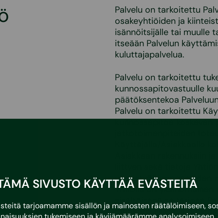
tö
Palvelu on tarkoitettu P
osakeyhtiöiden ja kiinteist
isännöitsijälle tai muull
itseään Palvelun käyttämis
kuluttajapalvelua.
Palvelu on tarkoitettu tu
kunnossapitovastuulle kuul
päätöksentekoa Palveluun t
Palvelu on tarkoitettu Käy
kunnossapitoa koskevan p
jatkotoimenpiteiden toteu
Käyttäjälle/Asiakkaalle ko
Asiakkaan rakennuksiin ja
liittyen sekä tietoja Yhtiö
yhteistyökumppaneiden mar
TÄMÄ SIVUSTO KÄYTTÄÄ EVÄSTEITÄ
Yhtiöllä on yksinomainen 
sisältöisenä se tarjoaa Pa
eitä tarjoamamme sisällön ja mainosten räätälöimiseen, sos
muokata, lisätä ja poistaa 
naisuuksien tukemiseen ja kävijämäärämme analysoimiseen. 