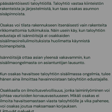
pääsääntöisesti taloyhtiöllä. Taloyhtiö vastaa kiinteistön
rakenteista ja järjestelmistä, kun taas osakas asunnon
sisäpinnoista.
Osakas voi tilata rakennukseen itsenäisesti vain rakenteita
rikkomattomia tutkimuksia. Näin usein käy, kun taloyhtiön
edustaja eli isännöitsijä ei osakkaiden
sisäilmaoireiluilmoituksista huolimatta käynnistä
toimenpiteitä.
Isännöitsijä ottaa asian yleensä vakavammin, kun
sisäilmaongelmasta on asiantuntijan lausunto.
Kun osakas havaitsee taloyhtiön sisäilmassa ongelmia, tulee
hänen aina ilmoittaa havainnoistaan taloyhtiön edustajalle.
Osakkaalla on ilmoitusvelvollisuus, jonka laiminlyöminen voi
johtaa vaurioiden korvausvastuuseen. Mikäli osakas ei
ilmoita havaitsemastaan viasta taloyhtiölle ja vika pahenee,
voi osakas joutua maksamaan korjauksen.
Liittyvät palvelut