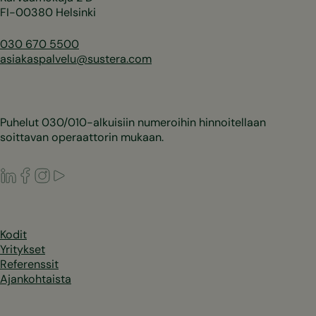
FI-00380 Helsinki
030 670 5500
asiakaspalvelu@sustera.com
Puhelut 030/010-alkuisiin numeroihin hinnoitellaan
soittavan operaattorin mukaan.
LinkedIn
Facebook
Instagram
Youtube
Kodit
Yritykset
Referenssit
Ajankohtaista