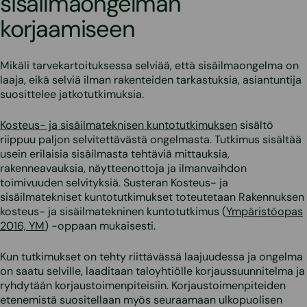
sisäilmaongelman
korjaamiseen
Mikäli tarvekartoituksessa selviää, että sisäilmaongelma on
laaja, eikä selviä ilman rakenteiden tarkastuksia, asiantuntija
suosittelee jatkotutkimuksia.
Kosteus- ja sisäilmateknisen kuntotutkimuksen
sisältö
riippuu paljon selvitettävästä ongelmasta. Tutkimus sisältää
usein erilaisia sisäilmasta tehtäviä mittauksia,
rakenneavauksia, näytteenottoja ja ilmanvaihdon
toimivuuden selvityksiä. Susteran Kosteus- ja
sisäilmatekniset kuntotutkimukset toteutetaan Rakennuksen
kosteus- ja sisäilmatekninen kuntotutkimus (
Ympäristöopas
2016, YM
) -oppaan mukaisesti.
Kun tutkimukset on tehty riittävässä laajuudessa ja ongelma
on saatu selville, laaditaan taloyhtiölle korjaussuunnitelma ja
ryhdytään korjaustoimenpiteisiin. Korjaustoimenpiteiden
etenemistä suositellaan myös seuraamaan ulkopuolisen