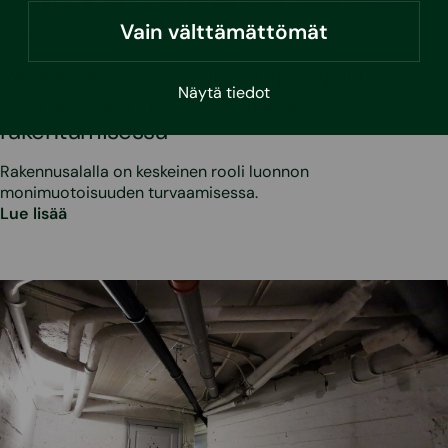
Vain välttämättömät
•
10.4.2026
Blogi
Rakennushankkeen luontojalanjälki –
Näytä tiedot
seuraava suuri askel kestävässä
rakentamisessa
Rakennusalalla on keskeinen rooli luonnon
monimuotoisuuden turvaamisessa.
Lue lisää