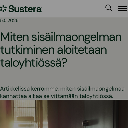
Siirry
Sustera
sisältöön
Va
5.5.2026
Miten sisäilmaongelman
tutkiminen aloitetaan
taloyhtiössä?
Artikkelissa kerromme, miten sisäilmaongelmaa
kannattaa alkaa selvittämään taloyhtiössä.