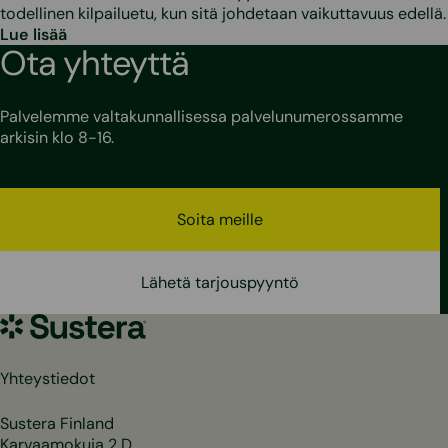
todellinen kilpailuetu, kun sitä johdetaan vaikuttavuus edellä.
Lue lisää
Ota yhteyttä
Palvelemme valtakunnallisessa palvelunumerossamme
arkisin klo 8-16.
Soita meille
Lähetä tarjouspyyntö
Sustera
Yhteystiedot
Sustera Finland
Karvaamokuja 2 D