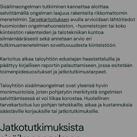
Sisäilmaongelman tutkiminen kannattaa aloittaa
selvittämällä ongelman laajuus rakenteita rikkomattomin
menetelmin.
Tarvekartoituksen
avulla arvioidaan lähtötiedot
huomioiden ongelmahuoneiston, -huoneistojen tai koko
kiinteistön rakenteiden ja talotekniikan kuntoa
silmämääräisesti sekä annetaan arvio eri
tutkimusmenetelmien soveltuvuudesta kiinteistöön.
Kartoitus alkaa taloyhtiön edustajan haastatteluilla ja
päättyy kirjallisen raportin palauttamiseen, jossa esitetään
toimenpidesuositukset ja jatkotutkimustarpeet.
Taloyhtiön sisäilmaongelmat ovat yleensä hyvin
monimuotoisia, joten pohjatyön merkitystä ongelmien
selvittämisessä ei voi liikaa korostaa. Huolellinen
tarvekartoitus luo pohjan tehokkaille, aikaa ja kustannuksia
säästäville korjauksille tai jatkotutkimuksille.
Jatkotutkimuksista