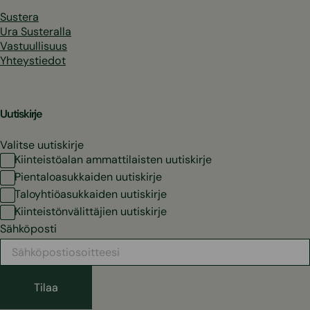
Sustera
Ura Susteralla
Vastuullisuus
Yhteystiedot
Uutiskirje
Valitse uutiskirje
Kiinteistöalan ammattilaisten uutiskirje
Pientaloasukkaiden uutiskirje
Taloyhtiöasukkaiden uutiskirje
Kiinteistönvälittäjien uutiskirje
Sähköposti